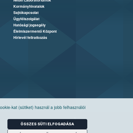
Nébih Laboratóriumok
Kormányhivatalok
Sajtókapcsolat
Ügyfélszolgálat
Hatósági jogsegély
Élelmiszermentő Központ
Hírlevél feliratkozás
ie-kat (sütiket) használ a jobb felhasználói
ÖSSZES SÜTI ELFOGADÁSA