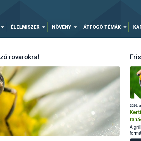
ÉLELMISZER
NÖVÉNY
ÁTFOGÓ TÉMÁK
KA
zó rovarokra!
Fris
2026. 
Kert
taná
A gri
formá
romlá