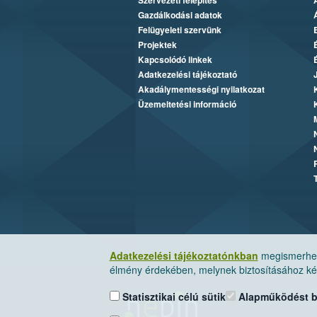
Szervezeti felépítés
Gazdálkodási adatok
Felügyeleti szervünk
Projektek
Kapcsolódó linkek
Adatkezelési tájékoztató
Akadálymentességi nyilatkozat
Üzemeltetési információ
Adatkezelési tájékoztatónkban
megismerheti
élmény érdekében, melynek biztosításához kér
Statisztikai célú sütik
Alapműködést biz