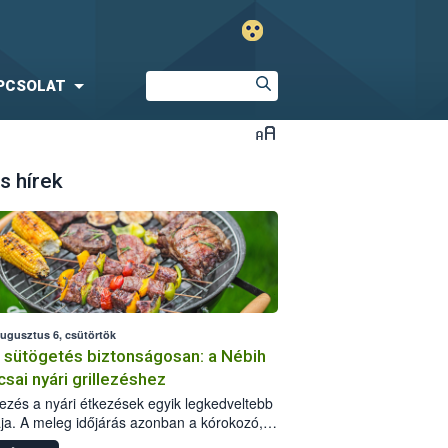
PCSOLAT
s hírek
augusztus 6, csütörtök
i sütögetés biztonságosan: a Nébih
csai nyári grillezéshez
llezés a nyári étkezések egyik legkedveltebb
ja. A meleg időjárás azonban a kórokozó,
st okozó baktériumok gyorsabb