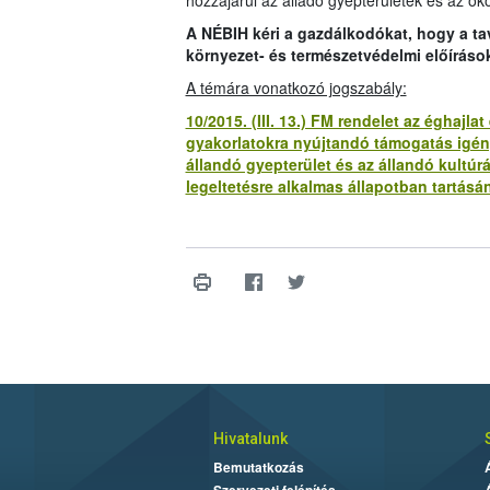
hozzájárul az álladó gyepterületek és az öko
A NÉBIH kéri a gazdálkodókat, hogy a t
környezet- és természetvédelmi előíráso
A témára vonatkozó jogszabály:
10/2015. (III. 13.) FM rendelet az éghaj
gyakorlatokra nyújtandó támogatás igény
állandó gyepterület és az állandó kultúr
legeltetésre alkalmas állapotban tartásán
Hivatalunk
Bemutatkozás