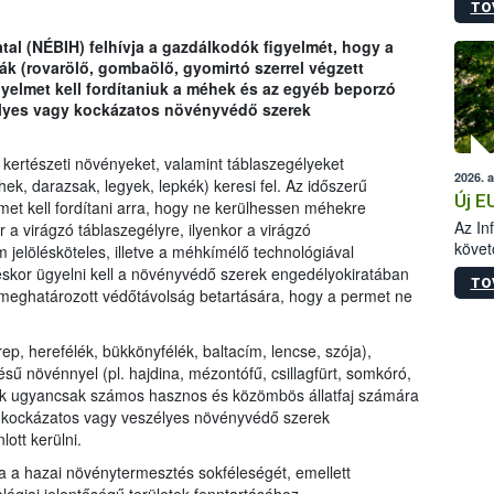
TO
szapo
sütög
tal (NÉBIH) felhívja a gazdálkodók figyelmét, hogy a
techni
k (rovarölő, gombaölő, gyomirtó szerrel végzett
alapa
yelmet kell fordítaniuk a méhek és az egyéb beporzó
higié
élyes vagy kockázatos növényvédő szerek
hőkez
tárol
Hivat
 kertészeti növényeket, valamint táblaszegélyeket
2026. 
a biz
, darazsak, legyek, lepkék) keresi fel. Az időszerű
Új E
et kell fordítani arra, hogy ne kerülhessen méhekre
Az In
a virágzó táblaszegélyre, ilyenkor a virágzó
követ
jelölésköteles, illetve a méhkímélő technológiával
szere
éskor ügyelni kell a növényvédő szerek engedélyokiratában
TO
 meghatározott védőtávolság betartására, hogy a permet ne
p, herefélék, bükkönyfélék, baltacím, lencse, szója),
sű növénnyel (pl. hajdina, mézontófű, csillagfürt, somkóró,
etek ugyancsak számos hasznos és közömbös állatfaj számára
ra kockázatos vagy veszélyes növényvédő szerek
ott kerülni.
tja a hazai növénytermesztés sokféleségét, emellett