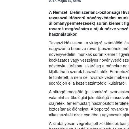
2017. május 15, hétfő
A Nemzeti Élelmiszerlánc-biztonsági Hiva
tavasszal időszerű növényvédelmi munká
állománypermetezések) során kiemelt fig
rovarok megóvására a rájuk nézve vesz
használatakor.
Tavaszi időszakban a virágzó szántóföldi és
nagyszámú beporzó rovar (poszméhek, méhek
növényvédelmi munkák során kiemelt figyelm
kockázatos vagy veszélyes növényvédő szer 
növénykultúrákban kizárólag a méhekre nem 
kijuttatható szerek használhatók. Permetez
feltüntetett, a nem cél rovarok védelmében
sodródjon el a kezelt szántóföldi kultúráról.
A nitrogénmegkötő (pl. somkóró, szarvaskere
valamint az ökológiai jelentőségű másodveté
olajretek, fehérmustár) hasznosított terül
biztosítanak élőhelyet. A beporzó rovarok
alkalmazását ezek esetében ugyancsak ajánl
A szabályosan végrehajtott zöldítés biztosí