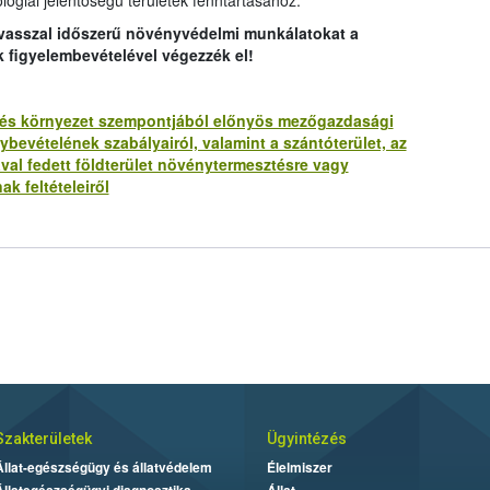
lógiai jelentőségű területek fenntartásához.
avasszal időszerű növényvédelmi munkálatokat a
k figyelembevételével végezzék el!
lat és környezet szempontjából előnyös mezőgazdasági
bevételének szabályairól, valamint a szántóterület, az
ával fedett földterület növénytermesztésre vagy
ak feltételeiről
Szakterületek
Ügyintézés
Állat-egészségügy és állatvédelem
Élelmiszer