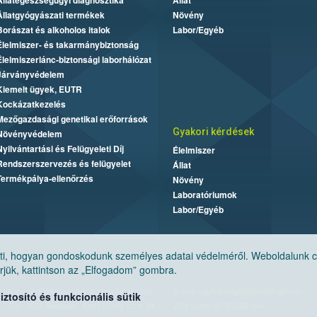
Állategészségügyi diagnosztika
Állat
Állatgyógyászati termékek
Növény
Borászat és alkoholos italok
Labor/Egyéb
Élelmiszer- és takarmánybiztonság
Élelmiszerlánc-biztonsági laborhálózat
Járványvédelem
Kiemelt ügyek, EUTR
Kockázatkezelés
Mezőgazdasági genetikai erőforrások
Gyakori kérdések
Növényvédelem
Nyilvántartási és Felügyeleti Díj
Élelmiszer
Rendszerszervezés és felügyelet
Állat
Termékpálya-ellenőrzés
Növény
Laboratóriumok
Labor/Egyéb
, hogyan gondoskodunk személyes adatai védelméről. Weboldalunk cook
jük, kattintson az „Elfogadom” gombra.
Nemzeti Élelmiszerlánc-biztonsági Hivatal
E-mail:
ugyfelszolgalat@nebih.gov.hu
tosító és funkcionális sütik
Cím: 1024 Budapest, Keleti Károly utca. 24.
Zöld szám: 06-80/263-244