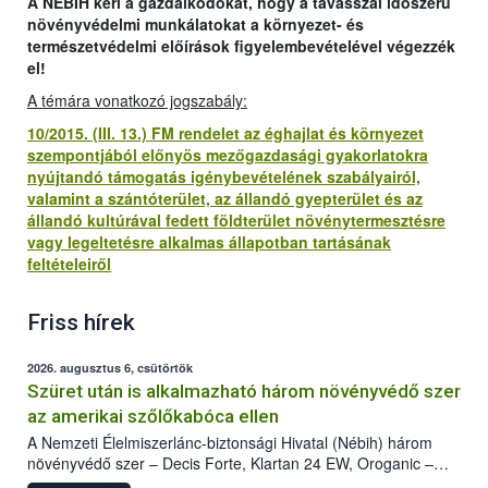
A NÉBIH kéri a gazdálkodókat, hogy a tavasszal időszerű
növényvédelmi munkálatokat a környezet- és
természetvédelmi előírások figyelembevételével végezzék
el!
A témára vonatkozó jogszabály:
10/2015. (III. 13.) FM rendelet az éghajlat és környezet
szempontjából előnyös mezőgazdasági gyakorlatokra
nyújtandó támogatás igénybevételének szabályairól,
valamint a szántóterület, az állandó gyepterület és az
állandó kultúrával fedett földterület növénytermesztésre
vagy legeltetésre alkalmas állapotban tartásának
feltételeiről
Friss hírek
2026. augusztus 6, csütörtök
Szüret után is alkalmazható három növényvédő szer
az amerikai szőlőkabóca ellen
A Nemzeti Élelmiszerlánc-biztonsági Hivatal (Nébih) három
növényvédő szer – Decis Forte, Klartan 24 EW, Oroganic –
engedélyokiratát módosította, így azok a szüretet követően,