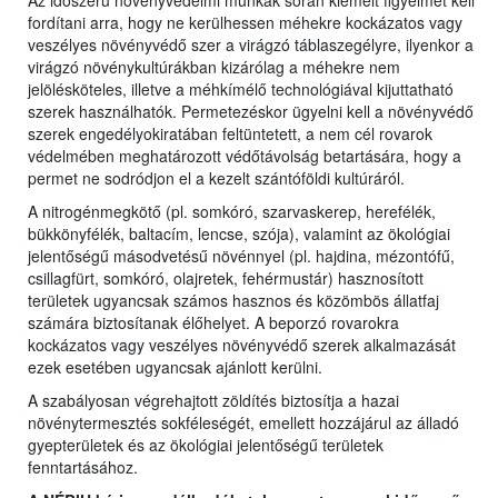
Az időszerű növényvédelmi munkák során kiemelt figyelmet kell
fordítani arra, hogy ne kerülhessen méhekre kockázatos vagy
veszélyes növényvédő szer a virágzó táblaszegélyre, ilyenkor a
virágzó növénykultúrákban kizárólag a méhekre nem
jelölésköteles, illetve a méhkímélő technológiával kijuttatható
szerek használhatók. Permetezéskor ügyelni kell a növényvédő
szerek engedélyokiratában feltüntetett, a nem cél rovarok
védelmében meghatározott védőtávolság betartására, hogy a
permet ne sodródjon el a kezelt szántóföldi kultúráról.
A nitrogénmegkötő (pl. somkóró, szarvaskerep, herefélék,
bükkönyfélék, baltacím, lencse, szója), valamint az ökológiai
jelentőségű másodvetésű növénnyel (pl. hajdina, mézontófű,
csillagfürt, somkóró, olajretek, fehérmustár) hasznosított
területek ugyancsak számos hasznos és közömbös állatfaj
számára biztosítanak élőhelyet. A beporzó rovarokra
kockázatos vagy veszélyes növényvédő szerek alkalmazását
ezek esetében ugyancsak ajánlott kerülni.
A szabályosan végrehajtott zöldítés biztosítja a hazai
növénytermesztés sokféleségét, emellett hozzájárul az álladó
gyepterületek és az ökológiai jelentőségű területek
fenntartásához.