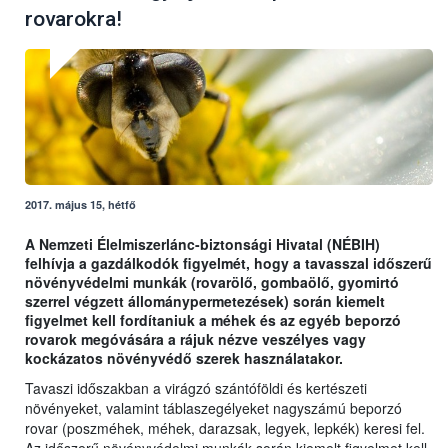
rovarokra!
2017. május 15, hétfő
A Nemzeti Élelmiszerlánc-biztonsági Hivatal (NÉBIH)
felhívja a gazdálkodók figyelmét, hogy a tavasszal időszerű
növényvédelmi munkák (rovarölő, gombaölő, gyomirtó
szerrel végzett állománypermetezések) során kiemelt
figyelmet kell fordítaniuk a méhek és az egyéb beporzó
rovarok megóvására a rájuk nézve veszélyes vagy
kockázatos növényvédő szerek használatakor.
Tavaszi időszakban a virágzó szántóföldi és kertészeti
növényeket, valamint táblaszegélyeket nagyszámú beporzó
rovar (poszméhek, méhek, darazsak, legyek, lepkék) keresi fel.