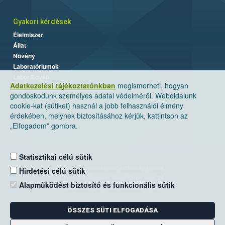
Gyakori kérdések
Élelmiszer
Állat
Növény
Laboratóriumok
Labor/Egyéb
Adatkezelési tájékoztatónkban
megismerheti, hogyan
gondoskodunk személyes adatai védelméről. Weboldalunk
cookie-kat (sütiket) használ a jobb felhasználói élmény
érdekében, melynek biztosításához kérjük, kattintson az
„Elfogadom” gombra.
Statisztikai célú sütik
Nemzeti Élelmiszerlánc-biztonsági Hivatal
Hirdetési célú sütik
Cím: 1024 Budapest, Keleti Károly utca. 24.
Alapműködést biztosító és funkcionális sütik
Levelezési cím: 1525 Budapest. Pf. 30.
ÖSSZES SÜTI ELFOGADÁSA
E-mail:
ugyfelszolgalat@nebih.gov.hu
Zöld szám: 06-80/263-244