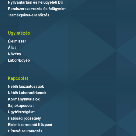
Nyilvántartási és Felügyeleti Díj
Rendszerszervezés és felügyelet
Termékpálya-ellenőrzés
Ügyintézés
Élelmiszer
Állat
Növény
Labor/Egyéb
Kapcsolat
Nébih Igazgatóságok
Nébih Laboratóriumok
Kormányhivatalok
Sajtókapcsolat
Ügyfélszolgálat
Hatósági jogsegély
Élelmiszermentő Központ
Hírlevél feliratkozás