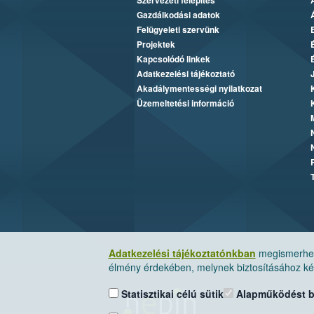
Szervezeti felépítés
Gazdálkodási adatok
Felügyeleti szervünk
Projektek
Kapcsolódó linkek
Adatkezelési tájékoztató
Akadálymentességi nyilatkozat
Üzemeltetési információ
Adatkezelési tájékoztatónkban
megismerheti
élmény érdekében, melynek biztosításához kér
Statisztikai célú sütik
Alapműködést biz