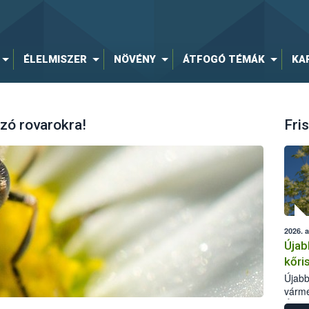
ÉLELMISZER
NÖVÉNY
ÁTFOGÓ TÉMÁK
KA
zó rovarokra!
Fris
2026. 
Újab
kőri
Újabb
várme
Élelm