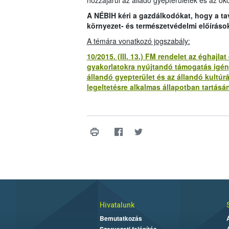
hozzájárul az álladó gyepterületek és az öko
A NÉBIH kéri a gazdálkodókat, hogy a t
környezet- és természetvédelmi előíráso
A témára vonatkozó jogszabály:
10/2015. (III. 13.) FM rendelet az éghaj
gyakorlatokra nyújtandó támogatás igény
állandó gyepterület és az állandó kultúr
legeltetésre alkalmas állapotban tartásán
Hivatalunk
Bemutatkozás