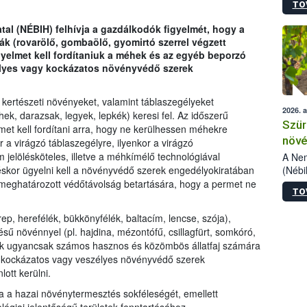
TO
kőris
jelen
tal (NÉBIH) felhívja a gazdálkodók figyelmét, hogy a
talál
k (rovarölő, gombaölő, gyomirtó szerrel végzett
azono
yelmet kell fordítaniuk a méhek és az egyéb beporzó
folyta
élyes vagy kockázatos növényvédő szerek
intéz
össze
érdek
 kertészeti növényeket, valamint táblaszegélyeket
2026. 
, darazsak, legyek, lepkék) keresi fel. Az időszerű
Szür
et kell fordítani arra, hogy ne kerülhessen méhekre
növé
a virágzó táblaszegélyre, ilyenkor a virágzó
szől
jelölésköteles, illetve a méhkímélő technológiával
A Nem
(Nébi
éskor ügyelni kell a növényvédő szerek engedélyokiratában
Klart
 meghatározott védőtávolság betartására, hogy a permet ne
TO
módos
egész
p, herefélék, bükkönyfélék, baltacím, lencse, szója),
felha
sű növénnyel (pl. hajdina, mézontófű, csillagfürt, somkóró,
célja
etek ugyancsak számos hasznos és közömbös állatfaj számára
lehet
ra kockázatos vagy veszélyes növényvédő szerek
Az Or
ott kerülni.
felha
terme
tja a hazai növénytermesztés sokféleségét, emellett