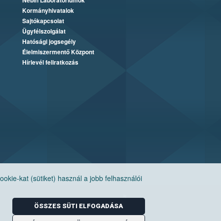
Nébih Laboratóriumok
Kormányhivatalok
Sajtókapcsolat
Ügyfélszolgálat
Hatósági jogsegély
Élelmiszermentő Központ
Hírlevél feliratkozás
ie-kat (sütiket) használ a jobb felhasználói
ÖSSZES SÜTI ELFOGADÁSA