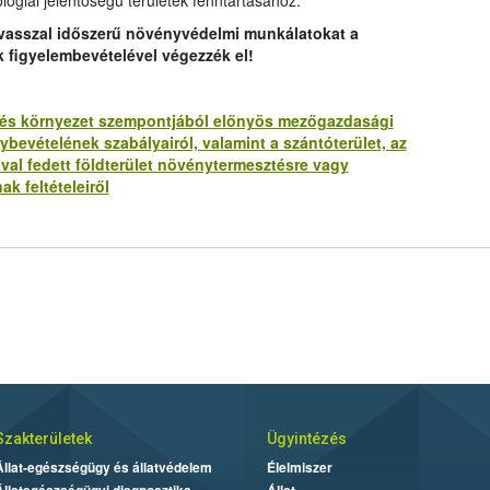
lógiai jelentőségű területek fenntartásához.
avasszal időszerű növényvédelmi munkálatokat a
k figyelembevételével végezzék el!
lat és környezet szempontjából előnyös mezőgazdasági
bevételének szabályairól, valamint a szántóterület, az
ával fedett földterület növénytermesztésre vagy
ak feltételeiről
Szakterületek
Ügyintézés
Állat-egészségügy és állatvédelem
Élelmiszer