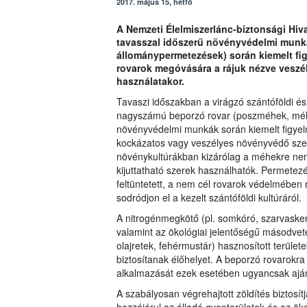
2017. május 15, hétfő
A Nemzeti Élelmiszerlánc-biztonsági Hiva
tavasszal időszerű növényvédelmi munká
állománypermetezések) során kiemelt fig
rovarok megóvására a rájuk nézve vesz
használatakor.
Tavaszi időszakban a virágzó szántóföldi és
nagyszámú beporzó rovar (poszméhek, méhek
növényvédelmi munkák során kiemelt figyelm
kockázatos vagy veszélyes növényvédő szer 
növénykultúrákban kizárólag a méhekre nem 
kijuttatható szerek használhatók. Permetez
feltüntetett, a nem cél rovarok védelmében
sodródjon el a kezelt szántóföldi kultúráról.
A nitrogénmegkötő (pl. somkóró, szarvaskere
valamint az ökológiai jelentőségű másodveté
olajretek, fehérmustár) hasznosított terül
biztosítanak élőhelyet. A beporzó rovarok
alkalmazását ezek esetében ugyancsak ajánl
A szabályosan végrehajtott zöldítés biztosí