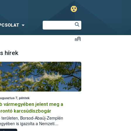
PCSOLAT
s hírek
augusztus 7, péntek
b vármegyében jelent meg a
srontó karcsúdíszbogár
 területen, Borsod-Abaúj-Zemplén
gyében is igazolta a Nemzeti
iszerlánc-biztonsági Hivatal (Nébih) a