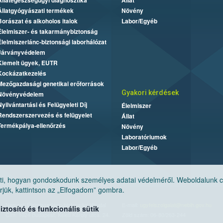
Állategészségügyi diagnosztika
Állat
Állatgyógyászati termékek
Növény
Borászat és alkoholos italok
Labor/Egyéb
Élelmiszer- és takarmánybiztonság
Élelmiszerlánc-biztonsági laborhálózat
Járványvédelem
Kiemelt ügyek, EUTR
Kockázatkezelés
Mezőgazdasági genetikai erőforrások
Gyakori kérdések
Növényvédelem
Nyilvántartási és Felügyeleti Díj
Élelmiszer
Rendszerszervezés és felügyelet
Állat
Termékpálya-ellenőrzés
Növény
Laboratóriumok
Labor/Egyéb
, hogyan gondoskodunk személyes adatai védelméről. Weboldalunk cook
jük, kattintson az „Elfogadom” gombra.
Nemzeti Élelmiszerlánc-biztonsági Hivatal
E-mail:
ugyfelszolgalat@nebih.gov.hu
tosító és funkcionális sütik
Cím: 1024 Budapest, Keleti Károly utca. 24.
Zöld szám: 06-80/263-244