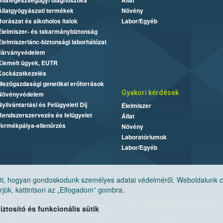
Állategészségügyi diagnosztika
Állat
Állatgyógyászati termékek
Növény
Borászat és alkoholos italok
Labor/Egyéb
Élelmiszer- és takarmánybiztonság
Élelmiszerlánc-biztonsági laborhálózat
Járványvédelem
Kiemelt ügyek, EUTR
Kockázatkezelés
Mezőgazdasági genetikai erőforrások
Gyakori kérdések
Növényvédelem
Nyilvántartási és Felügyeleti Díj
Élelmiszer
Rendszerszervezés és felügyelet
Állat
Termékpálya-ellenőrzés
Növény
Laboratóriumok
Labor/Egyéb
, hogyan gondoskodunk személyes adatai védelméről. Weboldalunk cook
jük, kattintson az „Elfogadom” gombra.
Nemzeti Élelmiszerlánc-biztonsági Hivatal
E-mail:
ugyfelszolgalat@nebih.gov.hu
tosító és funkcionális sütik
Cím: 1024 Budapest, Keleti Károly utca. 24.
Zöld szám: 06-80/263-244