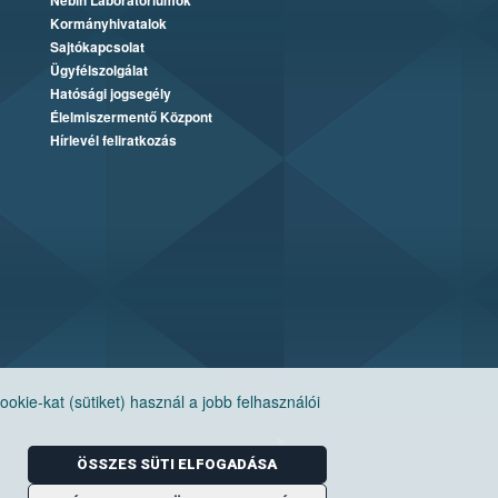
Nébih Laboratóriumok
Kormányhivatalok
Sajtókapcsolat
Ügyfélszolgálat
Hatósági jogsegély
Élelmiszermentő Központ
Hírlevél feliratkozás
ie-kat (sütiket) használ a jobb felhasználói
ÖSSZES SÜTI ELFOGADÁSA