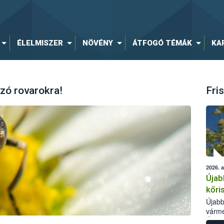
ÉLELMISZER
NÖVÉNY
ÁTFOGÓ TÉMÁK
KA
zó rovarokra!
Fris
2026. 
Újab
kőri
Újabb
várme
Élelm