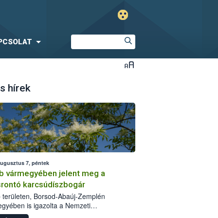
PCSOLAT
s hírek
augusztus 7, péntek
b vármegyében jelent meg a
srontó karcsúdíszbogár
 területen, Borsod-Abaúj-Zemplén
gyében is igazolta a Nemzeti
iszerlánc-biztonsági Hivatal (Nébih) a