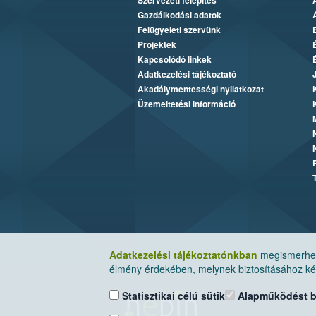
Szervezeti felépítés
Gazdálkodási adatok
Felügyeleti szervünk
Projektek
Kapcsolódó linkek
Adatkezelési tájékoztató
Akadálymentességi nyilatkozat
Üzemeltetési információ
Adatkezelési tájékoztatónkban
megismerheti
élmény érdekében, melynek biztosításához kér
Statisztikai célú sütik
Alapműködést biz