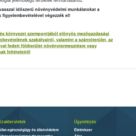
lógiai jelentőségű területek fenntartásához.
avasszal időszerű növényvédelmi munkálatokat a
k figyelembevételével végezzék el!
lat és környezet szempontjából előnyös mezőgazdasági
bevételének szabályairól, valamint a szántóterület, az
ával fedett földterület növénytermesztésre vagy
ak feltételeiről
Szakterületek
Ügyintézés
Állat-egészségügy és állatvédelem
Élelmiszer