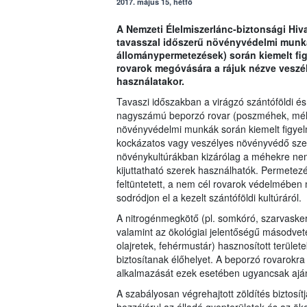
2017. május 15, hétfő
A Nemzeti Élelmiszerlánc-biztonsági Hiva
tavasszal időszerű növényvédelmi munká
állománypermetezések) során kiemelt fig
rovarok megóvására a rájuk nézve vesz
használatakor.
Tavaszi időszakban a virágzó szántóföldi és
nagyszámú beporzó rovar (poszméhek, méhek
növényvédelmi munkák során kiemelt figyelm
kockázatos vagy veszélyes növényvédő szer 
növénykultúrákban kizárólag a méhekre nem 
kijuttatható szerek használhatók. Permetez
feltüntetett, a nem cél rovarok védelmében
sodródjon el a kezelt szántóföldi kultúráról.
A nitrogénmegkötő (pl. somkóró, szarvaskere
valamint az ökológiai jelentőségű másodveté
olajretek, fehérmustár) hasznosított terül
biztosítanak élőhelyet. A beporzó rovarok
alkalmazását ezek esetében ugyancsak ajánl
A szabályosan végrehajtott zöldítés biztosí