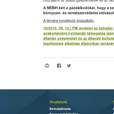
hozzájárul az álladó gyepterületek és az öko
A NÉBIH kéri a gazdálkodókat, hogy a t
környezet- és természetvédelmi előíráso
A témára vonatkozó jogszabály:
10/2015. (III. 13.) FM rendelet az éghaj
gyakorlatokra nyújtandó támogatás igény
állandó gyepterület és az állandó kultúr
legeltetésre alkalmas állapotban tartásán
Hivatalunk
Bemutatkozás