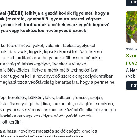
TO
kőris
jelen
tal (NÉBIH) felhívja a gazdálkodók figyelmét, hogy a
talál
k (rovarölő, gombaölő, gyomirtó szerrel végzett
azono
yelmet kell fordítaniuk a méhek és az egyéb beporzó
folyta
élyes vagy kockázatos növényvédő szerek
intéz
össze
érdek
 kertészeti növényeket, valamint táblaszegélyeket
2026. 
, darazsak, legyek, lepkék) keresi fel. Az időszerű
Szür
et kell fordítani arra, hogy ne kerülhessen méhekre
növé
a virágzó táblaszegélyre, ilyenkor a virágzó
szől
jelölésköteles, illetve a méhkímélő technológiával
A Nem
(Nébi
éskor ügyelni kell a növényvédő szerek engedélyokiratában
Klart
 meghatározott védőtávolság betartására, hogy a permet ne
TO
módos
egész
p, herefélék, bükkönyfélék, baltacím, lencse, szója),
felha
sű növénnyel (pl. hajdina, mézontófű, csillagfürt, somkóró,
célja
etek ugyancsak számos hasznos és közömbös állatfaj számára
lehet
ra kockázatos vagy veszélyes növényvédő szerek
Az Or
ott kerülni.
felha
terme
tja a hazai növénytermesztés sokféleségét, emellett