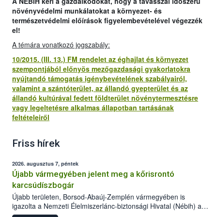
A NÉBIH kéri a gazdálkodókat, hogy a tavasszal időszerű
növényvédelmi munkálatokat a környezet- és
természetvédelmi előírások figyelembevételével végezzék
el!
A témára vonatkozó jogszabály:
10/2015. (III. 13.) FM rendelet az éghajlat és környezet
szempontjából előnyös mezőgazdasági gyakorlatokra
nyújtandó támogatás igénybevételének szabályairól,
valamint a szántóterület, az állandó gyepterület és az
állandó kultúrával fedett földterület növénytermesztésre
vagy legeltetésre alkalmas állapotban tartásának
feltételeiről
Friss hírek
2026. augusztus 7, péntek
Újabb vármegyében jelent meg a kőrisrontó
karcsúdíszbogár
Újabb területen, Borsod-Abaúj-Zemplén vármegyében is
igazolta a Nemzeti Élelmiszerlánc-biztonsági Hivatal (Nébih) a
kőrisrontó karcsúdíszbogár (Agrilus planipennis) jelenlétét. A