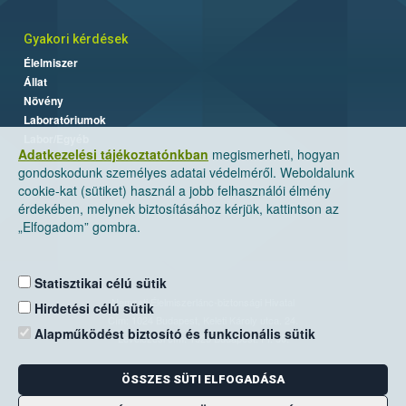
Gyakori kérdések
Élelmiszer
Állat
Növény
Laboratóriumok
Labor/Egyéb
Adatkezelési tájékoztatónkban
megismerheti, hogyan
gondoskodunk személyes adatai védelméről. Weboldalunk
cookie-kat (sütiket) használ a jobb felhasználói élmény
érdekében, melynek biztosításához kérjük, kattintson az
„Elfogadom” gombra.
Statisztikai célú sütik
Nemzeti Élelmiszerlánc-biztonsági Hivatal
Hirdetési célú sütik
Cím: 1024 Budapest, Keleti Károly utca. 24.
Alapműködést biztosító és funkcionális sütik
Levelezési cím: 1525 Budapest. Pf. 30.
ÖSSZES SÜTI ELFOGADÁSA
E-mail:
ugyfelszolgalat@nebih.gov.hu
Zöld szám: 06-80/263-244