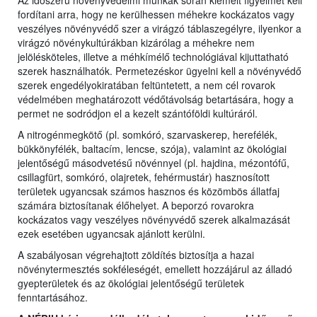
Az időszerű növényvédelmi munkák során kiemelt figyelmet kell
fordítani arra, hogy ne kerülhessen méhekre kockázatos vagy
veszélyes növényvédő szer a virágzó táblaszegélyre, ilyenkor a
virágzó növénykultúrákban kizárólag a méhekre nem
jelölésköteles, illetve a méhkímélő technológiával kijuttatható
szerek használhatók. Permetezéskor ügyelni kell a növényvédő
szerek engedélyokiratában feltüntetett, a nem cél rovarok
védelmében meghatározott védőtávolság betartására, hogy a
permet ne sodródjon el a kezelt szántóföldi kultúráról.
A nitrogénmegkötő (pl. somkóró, szarvaskerep, herefélék,
bükkönyfélék, baltacím, lencse, szója), valamint az ökológiai
jelentőségű másodvetésű növénnyel (pl. hajdina, mézontófű,
csillagfürt, somkóró, olajretek, fehérmustár) hasznosított
területek ugyancsak számos hasznos és közömbös állatfaj
számára biztosítanak élőhelyet. A beporzó rovarokra
kockázatos vagy veszélyes növényvédő szerek alkalmazását
ezek esetében ugyancsak ajánlott kerülni.
A szabályosan végrehajtott zöldítés biztosítja a hazai
növénytermesztés sokféleségét, emellett hozzájárul az álladó
gyepterületek és az ökológiai jelentőségű területek
fenntartásához.