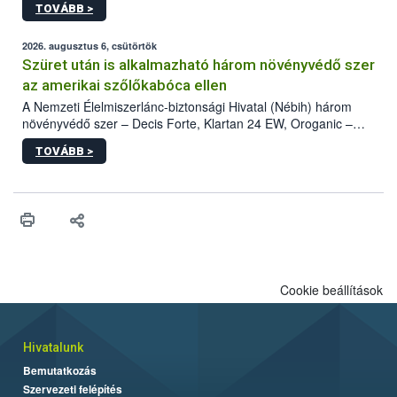
TOVÁBB >
kártevőt nem csak színcsapdában találták meg, de már fertőzött
fában is azonosították. A növényvédelmi szakemberek folytatják
az intenzív felderítést, emellett az intézkedéseket a szlovák
2026. augusztus 6, csütörtök
hatósággal is összehangolják a terjedés megállítása érdekében.
Szüret után is alkalmazható három növényvédő szer
az amerikai szőlőkabóca ellen
A Nemzeti Élelmiszerlánc-biztonsági Hivatal (Nébih) három
növényvédő szer – Decis Forte, Klartan 24 EW, Oroganic –
engedélyokiratát módosította, így azok a szüretet követően,
TOVÁBB >
egészen a vesszőérettség (BBCH 91) stádiumáig
felhasználhatóak a szőlőben. A kiterjesztések célja, hogy a korai
érésű szőlőkben is legyen lehetőség a károsító elleni további
védekezésre. Az Oroganic készítmény kis kiszerelésben kiskerti
felhasználók számára is elérhető és ökológiai termesztésben is
engedélyezett.
Cookie beállítások
Hivatalunk
Bemutatkozás
Szervezeti felépítés