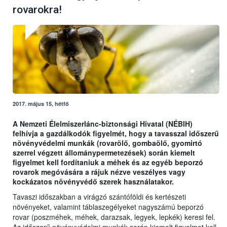
rovarokra!
2017. május 15, hétfő
A Nemzeti Élelmiszerlánc-biztonsági Hivatal (NÉBIH)
felhívja a gazdálkodók figyelmét, hogy a tavasszal időszerű
növényvédelmi munkák (rovarölő, gombaölő, gyomirtó
szerrel végzett állománypermetezések) során kiemelt
figyelmet kell fordítaniuk a méhek és az egyéb beporzó
rovarok megóvására a rájuk nézve veszélyes vagy
kockázatos növényvédő szerek használatakor.
Tavaszi időszakban a virágzó szántóföldi és kertészeti
növényeket, valamint táblaszegélyeket nagyszámú beporzó
rovar (poszméhek, méhek, darazsak, legyek, lepkék) keresi fel.