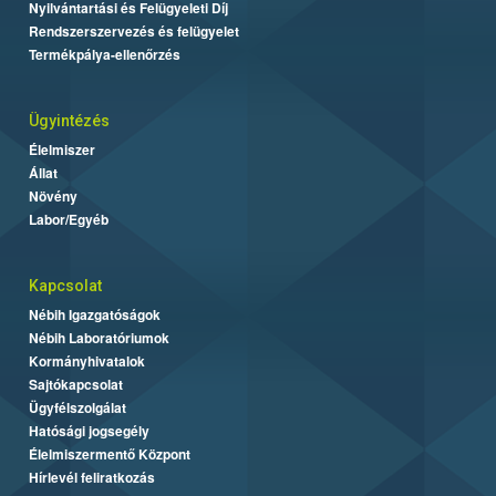
Nyilvántartási és Felügyeleti Díj
Rendszerszervezés és felügyelet
Termékpálya-ellenőrzés
Ügyintézés
Élelmiszer
Állat
Növény
Labor/Egyéb
Kapcsolat
Nébih Igazgatóságok
Nébih Laboratóriumok
Kormányhivatalok
Sajtókapcsolat
Ügyfélszolgálat
Hatósági jogsegély
Élelmiszermentő Központ
Hírlevél feliratkozás