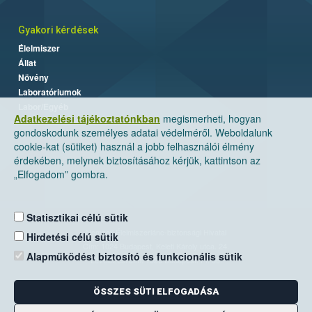
Gyakori kérdések
Élelmiszer
Állat
Növény
Laboratóriumok
Labor/Egyéb
Adatkezelési tájékoztatónkban
megismerheti, hogyan
gondoskodunk személyes adatai védelméről. Weboldalunk
cookie-kat (sütiket) használ a jobb felhasználói élmény
érdekében, melynek biztosításához kérjük, kattintson az
„Elfogadom” gombra.
Statisztikai célú sütik
Nemzeti Élelmiszerlánc-biztonsági Hivatal
Hirdetési célú sütik
Cím: 1024 Budapest, Keleti Károly utca. 24.
Alapműködést biztosító és funkcionális sütik
Levelezési cím: 1525 Budapest. Pf. 30.
ÖSSZES SÜTI ELFOGADÁSA
E-mail:
ugyfelszolgalat@nebih.gov.hu
Zöld szám: 06-80/263-244