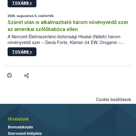
TOVÁBB >
kártevőt nem csak színcsapdában találták meg, de már fertőzött
fában is azonosították. A növényvédelmi szakemberek folytatják
az intenzív felderítést, emellett az intézkedéseket a szlovák
2026. augusztus 6, csütörtök
hatósággal is összehangolják a terjedés megállítása érdekében.
Szüret után is alkalmazható három növényvédő szer
az amerikai szőlőkabóca ellen
A Nemzeti Élelmiszerlánc-biztonsági Hivatal (Nébih) három
növényvédő szer – Decis Forte, Klartan 24 EW, Oroganic –
engedélyokiratát módosította, így azok a szüretet követően,
TOVÁBB >
egészen a vesszőérettség (BBCH 91) stádiumáig
felhasználhatóak a szőlőben. A kiterjesztések célja, hogy a korai
érésű szőlőkben is legyen lehetőség a károsító elleni további
védekezésre. Az Oroganic készítmény kis kiszerelésben kiskerti
felhasználók számára is elérhető és ökológiai termesztésben is
engedélyezett.
Cookie beállítások
Hivatalunk
Bemutatkozás
Szervezeti felépítés