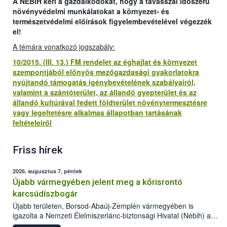
A NÉBIH kéri a gazdálkodókat, hogy a tavasszal időszerű
növényvédelmi munkálatokat a környezet- és
természetvédelmi előírások figyelembevételével végezzék
el!
A témára vonatkozó jogszabály:
10/2015. (III. 13.) FM rendelet az éghajlat és környezet
szempontjából előnyös mezőgazdasági gyakorlatokra
nyújtandó támogatás igénybevételének szabályairól,
valamint a szántóterület, az állandó gyepterület és az
állandó kultúrával fedett földterület növénytermesztésre
vagy legeltetésre alkalmas állapotban tartásának
feltételeiről
Friss hírek
2026. augusztus 7, péntek
Újabb vármegyében jelent meg a kőrisrontó
karcsúdíszbogár
Újabb területen, Borsod-Abaúj-Zemplén vármegyében is
igazolta a Nemzeti Élelmiszerlánc-biztonsági Hivatal (Nébih) a
kőrisrontó karcsúdíszbogár (Agrilus planipennis) jelenlétét. A