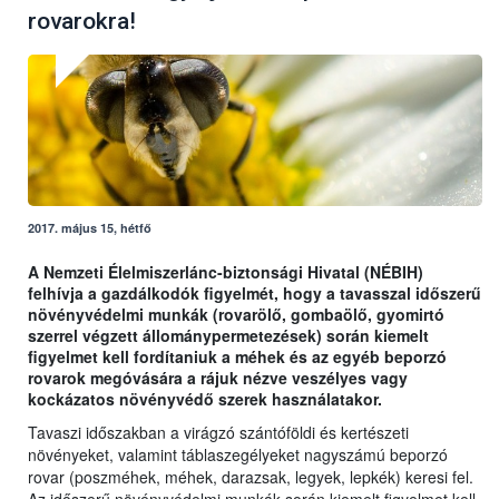
rovarokra!
2017. május 15, hétfő
A Nemzeti Élelmiszerlánc-biztonsági Hivatal (NÉBIH)
felhívja a gazdálkodók figyelmét, hogy a tavasszal időszerű
növényvédelmi munkák (rovarölő, gombaölő, gyomirtó
szerrel végzett állománypermetezések) során kiemelt
figyelmet kell fordítaniuk a méhek és az egyéb beporzó
rovarok megóvására a rájuk nézve veszélyes vagy
kockázatos növényvédő szerek használatakor.
Tavaszi időszakban a virágzó szántóföldi és kertészeti
növényeket, valamint táblaszegélyeket nagyszámú beporzó
rovar (poszméhek, méhek, darazsak, legyek, lepkék) keresi fel.