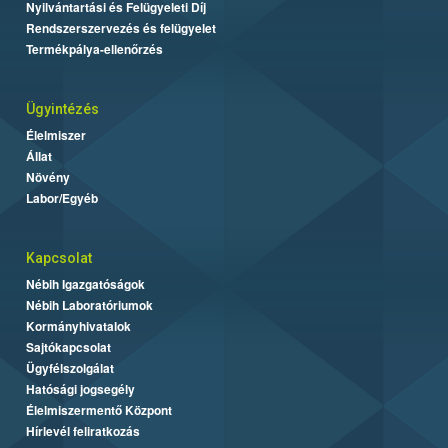
Nyilvántartási és Felügyeleti Díj
Rendszerszervezés és felügyelet
Termékpálya-ellenőrzés
Ügyintézés
Élelmiszer
Állat
Növény
Labor/Egyéb
Kapcsolat
Nébih Igazgatóságok
Nébih Laboratóriumok
Kormányhivatalok
Sajtókapcsolat
Ügyfélszolgálat
Hatósági jogsegély
Élelmiszermentő Központ
Hírlevél feliratkozás