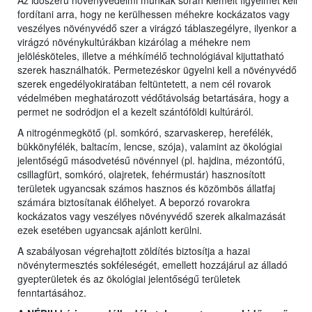
Az időszerű növényvédelmi munkák során kiemelt figyelmet kell
fordítani arra, hogy ne kerülhessen méhekre kockázatos vagy
veszélyes növényvédő szer a virágzó táblaszegélyre, ilyenkor a
virágzó növénykultúrákban kizárólag a méhekre nem
jelölésköteles, illetve a méhkímélő technológiával kijuttatható
szerek használhatók. Permetezéskor ügyelni kell a növényvédő
szerek engedélyokiratában feltüntetett, a nem cél rovarok
védelmében meghatározott védőtávolság betartására, hogy a
permet ne sodródjon el a kezelt szántóföldi kultúráról.
A nitrogénmegkötő (pl. somkóró, szarvaskerep, herefélék,
bükkönyfélék, baltacím, lencse, szója), valamint az ökológiai
jelentőségű másodvetésű növénnyel (pl. hajdina, mézontófű,
csillagfürt, somkóró, olajretek, fehérmustár) hasznosított
területek ugyancsak számos hasznos és közömbös állatfaj
számára biztosítanak élőhelyet. A beporzó rovarokra
kockázatos vagy veszélyes növényvédő szerek alkalmazását
ezek esetében ugyancsak ajánlott kerülni.
A szabályosan végrehajtott zöldítés biztosítja a hazai
növénytermesztés sokféleségét, emellett hozzájárul az álladó
gyepterületek és az ökológiai jelentőségű területek
fenntartásához.