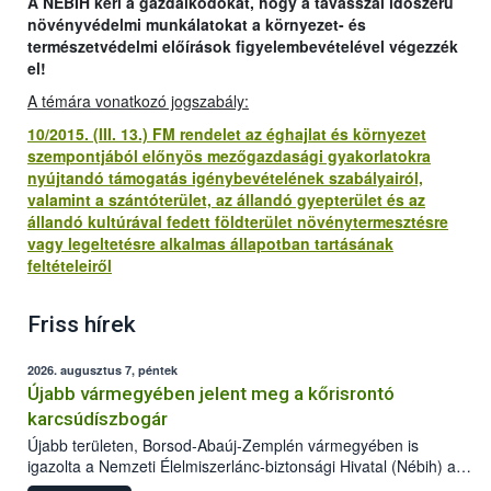
A NÉBIH kéri a gazdálkodókat, hogy a tavasszal időszerű
növényvédelmi munkálatokat a környezet- és
természetvédelmi előírások figyelembevételével végezzék
el!
A témára vonatkozó jogszabály:
10/2015. (III. 13.) FM rendelet az éghajlat és környezet
szempontjából előnyös mezőgazdasági gyakorlatokra
nyújtandó támogatás igénybevételének szabályairól,
valamint a szántóterület, az állandó gyepterület és az
állandó kultúrával fedett földterület növénytermesztésre
vagy legeltetésre alkalmas állapotban tartásának
feltételeiről
Friss hírek
2026. augusztus 7, péntek
Újabb vármegyében jelent meg a kőrisrontó
karcsúdíszbogár
Újabb területen, Borsod-Abaúj-Zemplén vármegyében is
igazolta a Nemzeti Élelmiszerlánc-biztonsági Hivatal (Nébih) a
kőrisrontó karcsúdíszbogár (Agrilus planipennis) jelenlétét. A