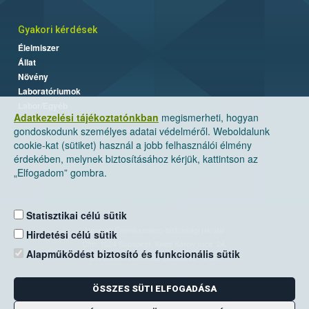
Gyakori kérdések
Élelmiszer
Állat
Növény
Laboratóriumok
Labor/Egyéb
Adatkezelési tájékoztatónkban
megismerheti, hogyan
gondoskodunk személyes adatai védelméről. Weboldalunk
cookie-kat (sütiket) használ a jobb felhasználói élmény
érdekében, melynek biztosításához kérjük, kattintson az
„Elfogadom” gombra.
Statisztikai célú sütik
Nemzeti Élelmiszerlánc-biztonsági Hivatal
Hirdetési célú sütik
Cím: 1024 Budapest, Keleti Károly utca. 24.
Alapműködést biztosító és funkcionális sütik
Levelezési cím: 1525 Budapest. Pf. 30.
ÖSSZES SÜTI ELFOGADÁSA
E-mail:
ugyfelszolgalat@nebih.gov.hu
Zöld szám: 06-80/263-244