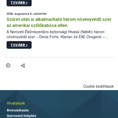
TOVÁBB >
kártevőt nem csak színcsapdában találták meg, de már fertőzött
fában is azonosították. A növényvédelmi szakemberek folytatják
az intenzív felderítést, emellett az intézkedéseket a szlovák
2026. augusztus 6, csütörtök
hatósággal is összehangolják a terjedés megállítása érdekében.
Szüret után is alkalmazható három növényvédő szer
az amerikai szőlőkabóca ellen
A Nemzeti Élelmiszerlánc-biztonsági Hivatal (Nébih) három
növényvédő szer – Decis Forte, Klartan 24 EW, Oroganic –
engedélyokiratát módosította, így azok a szüretet követően,
TOVÁBB >
egészen a vesszőérettség (BBCH 91) stádiumáig
felhasználhatóak a szőlőben. A kiterjesztések célja, hogy a korai
érésű szőlőkben is legyen lehetőség a károsító elleni további
védekezésre. Az Oroganic készítmény kis kiszerelésben kiskerti
felhasználók számára is elérhető és ökológiai termesztésben is
engedélyezett.
Cookie beállítások
Hivatalunk
Bemutatkozás
Szervezeti felépítés