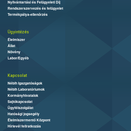
Nyilvántartási és Felügyeleti Díj
Rendszerszervezés és felügyelet
Termékpálya-ellenőrzés
Ügyintézés
Élelmiszer
Állat
Növény
Labor/Egyéb
Kapcsolat
Nébih Igazgatóságok
Nébih Laboratóriumok
Kormányhivatalok
Sajtókapcsolat
Ügyfélszolgálat
Hatósági jogsegély
Élelmiszermentő Központ
Hírlevél feliratkozás