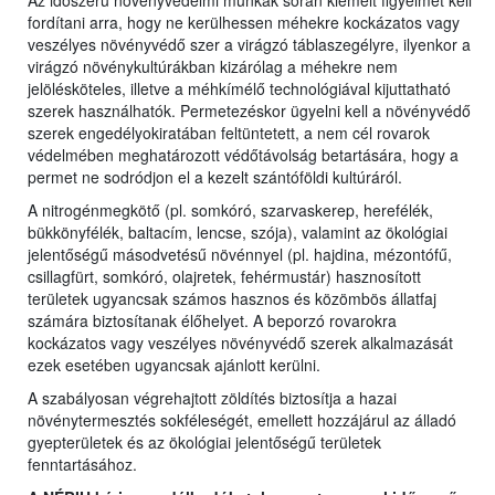
Az időszerű növényvédelmi munkák során kiemelt figyelmet kell
fordítani arra, hogy ne kerülhessen méhekre kockázatos vagy
veszélyes növényvédő szer a virágzó táblaszegélyre, ilyenkor a
virágzó növénykultúrákban kizárólag a méhekre nem
jelölésköteles, illetve a méhkímélő technológiával kijuttatható
szerek használhatók. Permetezéskor ügyelni kell a növényvédő
szerek engedélyokiratában feltüntetett, a nem cél rovarok
védelmében meghatározott védőtávolság betartására, hogy a
permet ne sodródjon el a kezelt szántóföldi kultúráról.
A nitrogénmegkötő (pl. somkóró, szarvaskerep, herefélék,
bükkönyfélék, baltacím, lencse, szója), valamint az ökológiai
jelentőségű másodvetésű növénnyel (pl. hajdina, mézontófű,
csillagfürt, somkóró, olajretek, fehérmustár) hasznosított
területek ugyancsak számos hasznos és közömbös állatfaj
számára biztosítanak élőhelyet. A beporzó rovarokra
kockázatos vagy veszélyes növényvédő szerek alkalmazását
ezek esetében ugyancsak ajánlott kerülni.
A szabályosan végrehajtott zöldítés biztosítja a hazai
növénytermesztés sokféleségét, emellett hozzájárul az álladó
gyepterületek és az ökológiai jelentőségű területek
fenntartásához.