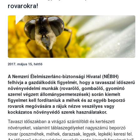
rovarokra!
2017. május 15, hétfő
A Nemzeti Élelmiszerlánc-biztonsági Hivatal (NÉBIH)
felhívja a gazdálkodók figyelmét, hogy a tavasszal időszerű
növényvédelmi munkák (rovarölő, gombaölő, gyomirtó
szerrel végzett állománypermetezések) során kiemelt
figyelmet kell fordítaniuk a méhek és az egyéb beporzó
rovarok megóvására a rájuk nézve veszélyes vagy
kockázatos növényvédő szerek használatakor.
Tavaszi időszakban a virágzó szántóföldi és kertészeti
növényeket, valamint táblaszegélyeket nagyszámú beporzó
rovar (poszméhek, méhek, darazsak, legyek, lepkék) keresi fel.