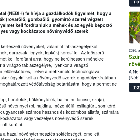
TO
kőris
jelen
tal (NÉBIH) felhívja a gazdálkodók figyelmét, hogy a
talál
k (rovarölő, gombaölő, gyomirtó szerrel végzett
azono
yelmet kell fordítaniuk a méhek és az egyéb beporzó
folyta
élyes vagy kockázatos növényvédő szerek
intéz
össze
érdek
 kertészeti növényeket, valamint táblaszegélyeket
2026. 
, darazsak, legyek, lepkék) keresi fel. Az időszerű
Szür
et kell fordítani arra, hogy ne kerülhessen méhekre
növé
a virágzó táblaszegélyre, ilyenkor a virágzó
szől
jelölésköteles, illetve a méhkímélő technológiával
A Nem
(Nébi
éskor ügyelni kell a növényvédő szerek engedélyokiratában
Klart
 meghatározott védőtávolság betartására, hogy a permet ne
TO
módos
egész
p, herefélék, bükkönyfélék, baltacím, lencse, szója),
felha
sű növénnyel (pl. hajdina, mézontófű, csillagfürt, somkóró,
célja
etek ugyancsak számos hasznos és közömbös állatfaj számára
lehet
ra kockázatos vagy veszélyes növényvédő szerek
Az Or
ott kerülni.
felha
terme
tja a hazai növénytermesztés sokféleségét, emellett