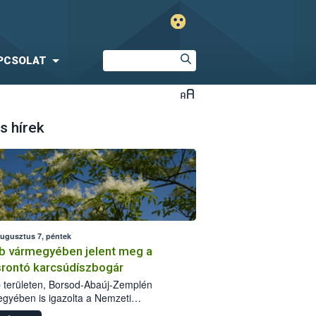
PCSOLAT
s hírek
augusztus 7, péntek
b vármegyében jelent meg a
srontó karcsúdíszbogár
 területen, Borsod-Abaúj-Zemplén
gyében is igazolta a Nemzeti
iszerlánc-biztonsági Hivatal (Nébih) a