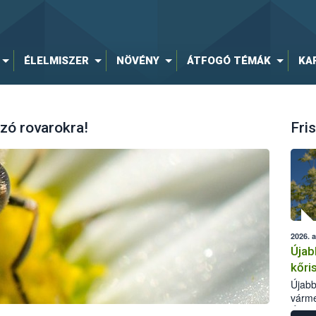
ÉLELMISZER
NÖVÉNY
ÁTFOGÓ TÉMÁK
KA
zó rovarokra!
Fris
2026. 
Újab
kőri
Újabb
várme
Élelm