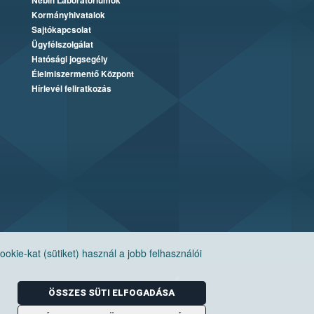
Nébih Laboratóriumok
Kormányhivatalok
Sajtókapcsolat
Ügyfélszolgálat
Hatósági jogsegély
Élelmiszermentő Központ
Hírlevél feliratkozás
ie-kat (sütiket) használ a jobb felhasználói
ÖSSZES SÜTI ELFOGADÁSA