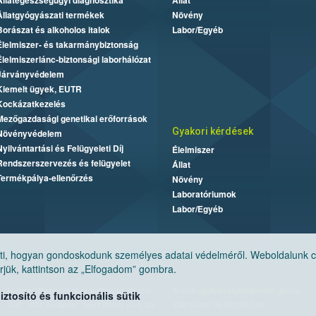
Állategészségügyi diagnosztika
Állat
Állatgyógyászati termékek
Növény
Borászat és alkoholos italok
Labor/Egyéb
Élelmiszer- és takarmánybiztonság
Élelmiszerlánc-biztonsági laborhálózat
Járványvédelem
Kiemelt ügyek, EUTR
Kockázatkezelés
Mezőgazdasági genetikai erőforrások
Gyakori kérdések
Növényvédelem
Nyilvántartási és Felügyeleti Díj
Élelmiszer
Rendszerszervezés és felügyelet
Állat
Termékpálya-ellenőrzés
Növény
Laboratóriumok
Labor/Egyéb
, hogyan gondoskodunk személyes adatai védelméről. Weboldalunk cook
jük, kattintson az „Elfogadom” gombra.
Nemzeti Élelmiszerlánc-biztonsági Hivatal
E-mail:
ugyfelszolgalat@nebih.gov.hu
tosító és funkcionális sütik
Cím: 1024 Budapest, Keleti Károly utca. 24.
Zöld szám: 06-80/263-244