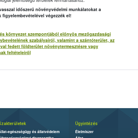
lógiai jelentőségű területek fenntartásához.
avasszal időszerű növényvédelmi munkálatokat a
k figyelembevételével végezzék el!
lat és környezet szempontjából előnyös mezőgazdasági
bevételének szabályairól, valamint a szántóterület, az
ával fedett földterület növénytermesztésre vagy
ak feltételeiről
Szakterületek
Ügyintézés
Állat-egészségügy és állatvédelem
Élelmiszer