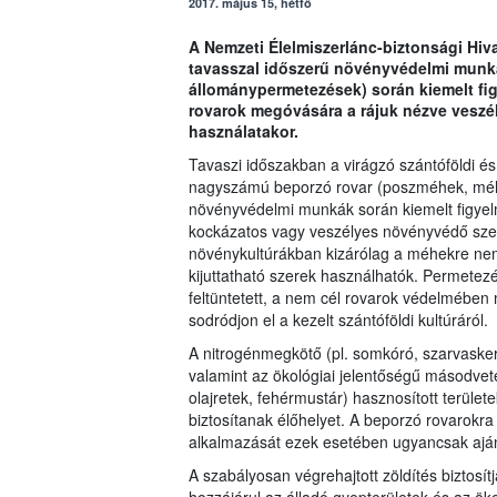
2017. május 15, hétfő
A Nemzeti Élelmiszerlánc-biztonsági Hiva
tavasszal időszerű növényvédelmi munká
állománypermetezések) során kiemelt fig
rovarok megóvására a rájuk nézve vesz
használatakor.
Tavaszi időszakban a virágzó szántóföldi és
nagyszámú beporzó rovar (poszméhek, méhek
növényvédelmi munkák során kiemelt figyelm
kockázatos vagy veszélyes növényvédő szer 
növénykultúrákban kizárólag a méhekre nem 
kijuttatható szerek használhatók. Permetez
feltüntetett, a nem cél rovarok védelmében
sodródjon el a kezelt szántóföldi kultúráról.
A nitrogénmegkötő (pl. somkóró, szarvaskere
valamint az ökológiai jelentőségű másodveté
olajretek, fehérmustár) hasznosított terül
biztosítanak élőhelyet. A beporzó rovarok
alkalmazását ezek esetében ugyancsak ajánl
A szabályosan végrehajtott zöldítés biztosí