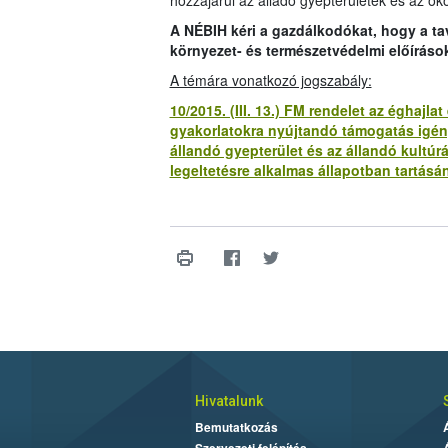
hozzájárul az álladó gyepterületek és az öko
A NÉBIH kéri a gazdálkodókat, hogy a t
környezet- és természetvédelmi előíráso
A témára vonatkozó jogszabály:
10/2015. (III. 13.) FM rendelet az éghaj
gyakorlatokra nyújtandó támogatás igény
állandó gyepterület és az állandó kultúr
legeltetésre alkalmas állapotban tartásán
Hivatalunk
Bemutatkozás