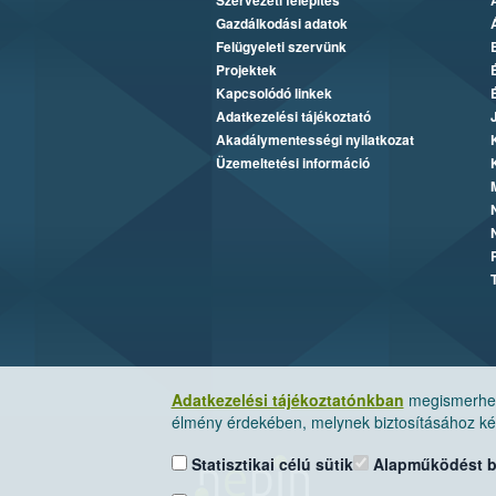
Szervezeti felépítés
Gazdálkodási adatok
Felügyeleti szervünk
Projektek
Kapcsolódó linkek
Adatkezelési tájékoztató
Akadálymentességi nyilatkozat
Üzemeltetési információ
Adatkezelési tájékoztatónkban
megismerheti
élmény érdekében, melynek biztosításához kér
Statisztikai célú sütik
Alapműködést biz