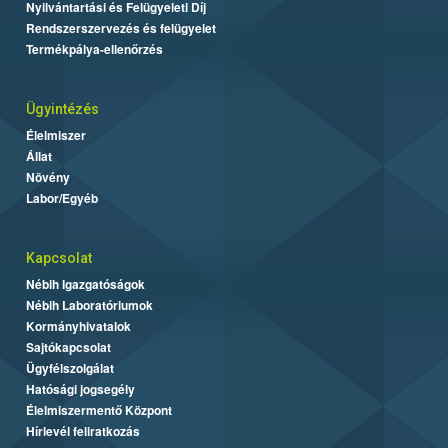
Nyilvántartási és Felügyeleti Díj
Rendszerszervezés és felügyelet
Termékpálya-ellenőrzés
Ügyintézés
Élelmiszer
Állat
Növény
Labor/Egyéb
Kapcsolat
Nébih Igazgatóságok
Nébih Laboratóriumok
Kormányhivatalok
Sajtókapcsolat
Ügyfélszolgálat
Hatósági jogsegély
Élelmiszermentő Központ
Hírlevél feliratkozás