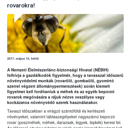
rovarokra!
2017. május 15, hétfő
A Nemzeti Élelmiszerlánc-biztonsági Hivatal (NÉBIH)
felhívja a gazdálkodók figyelmét, hogy a tavasszal időszerű
növényvédelmi munkák (rovarölő, gombaölő, gyomirtó
szerrel végzett állománypermetezések) során kiemelt
figyelmet kell fordítaniuk a méhek és az egyéb beporzó
rovarok megóvására a rájuk nézve veszélyes vagy
kockázatos növényvédő szerek használatakor.
Tavaszi időszakban a virágzó szántóföldi és kertészeti
növényeket, valamint táblaszegélyeket nagyszámú beporzó
rovar (poszméhek, méhek, darazsak, legyek, lepkék) keresi fel.