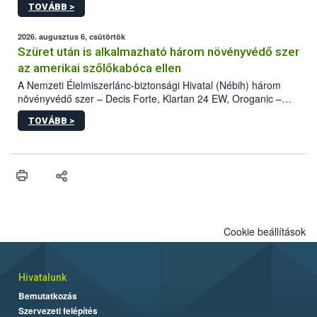
TOVÁBB >
kártevőt nem csak színcsapdában találták meg, de már fertőzött
fában is azonosították. A növényvédelmi szakemberek folytatják
az intenzív felderítést, emellett az intézkedéseket a szlovák
2026. augusztus 6, csütörtök
hatósággal is összehangolják a terjedés megállítása érdekében.
Szüret után is alkalmazható három növényvédő szer
az amerikai szőlőkabóca ellen
A Nemzeti Élelmiszerlánc-biztonsági Hivatal (Nébih) három
növényvédő szer – Decis Forte, Klartan 24 EW, Oroganic –
engedélyokiratát módosította, így azok a szüretet követően,
TOVÁBB >
egészen a vesszőérettség (BBCH 91) stádiumáig
felhasználhatóak a szőlőben. A kiterjesztések célja, hogy a korai
érésű szőlőkben is legyen lehetőség a károsító elleni további
védekezésre. Az Oroganic készítmény kis kiszerelésben kiskerti
felhasználók számára is elérhető és ökológiai termesztésben is
engedélyezett.
Cookie beállítások
Hivatalunk
Bemutatkozás
Szervezeti felépítés