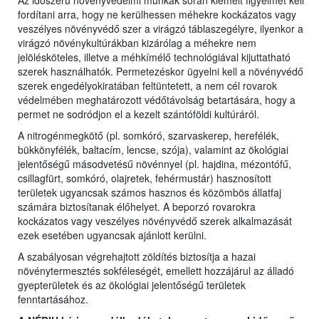
Az időszerű növényvédelmi munkák során kiemelt figyelmet kell
fordítani arra, hogy ne kerülhessen méhekre kockázatos vagy
veszélyes növényvédő szer a virágzó táblaszegélyre, ilyenkor a
virágzó növénykultúrákban kizárólag a méhekre nem
jelölésköteles, illetve a méhkímélő technológiával kijuttatható
szerek használhatók. Permetezéskor ügyelni kell a növényvédő
szerek engedélyokiratában feltüntetett, a nem cél rovarok
védelmében meghatározott védőtávolság betartására, hogy a
permet ne sodródjon el a kezelt szántóföldi kultúráról.
A nitrogénmegkötő (pl. somkóró, szarvaskerep, herefélék,
bükkönyfélék, baltacím, lencse, szója), valamint az ökológiai
jelentőségű másodvetésű növénnyel (pl. hajdina, mézontófű,
csillagfürt, somkóró, olajretek, fehérmustár) hasznosított
területek ugyancsak számos hasznos és közömbös állatfaj
számára biztosítanak élőhelyet. A beporzó rovarokra
kockázatos vagy veszélyes növényvédő szerek alkalmazását
ezek esetében ugyancsak ajánlott kerülni.
A szabályosan végrehajtott zöldítés biztosítja a hazai
növénytermesztés sokféleségét, emellett hozzájárul az álladó
gyepterületek és az ökológiai jelentőségű területek
fenntartásához.