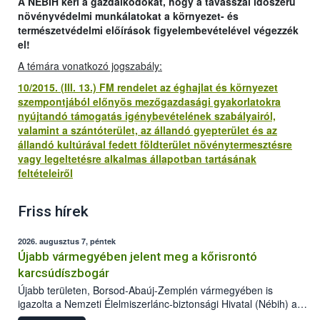
A NÉBIH kéri a gazdálkodókat, hogy a tavasszal időszerű
növényvédelmi munkálatokat a környezet- és
természetvédelmi előírások figyelembevételével végezzék
el!
A témára vonatkozó jogszabály:
10/2015. (III. 13.) FM rendelet az éghajlat és környezet
szempontjából előnyös mezőgazdasági gyakorlatokra
nyújtandó támogatás igénybevételének szabályairól,
valamint a szántóterület, az állandó gyepterület és az
állandó kultúrával fedett földterület növénytermesztésre
vagy legeltetésre alkalmas állapotban tartásának
feltételeiről
Friss hírek
2026. augusztus 7, péntek
Újabb vármegyében jelent meg a kőrisrontó
karcsúdíszbogár
Újabb területen, Borsod-Abaúj-Zemplén vármegyében is
igazolta a Nemzeti Élelmiszerlánc-biztonsági Hivatal (Nébih) a
kőrisrontó karcsúdíszbogár (Agrilus planipennis) jelenlétét. A