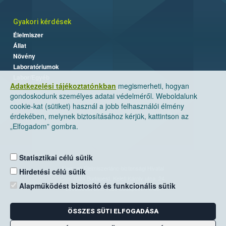
Gyakori kérdések
Élelmiszer
Állat
Növény
Laboratóriumok
Labor/Egyéb
Adatkezelési tájékoztatónkban
megismerheti, hogyan
gondoskodunk személyes adatai védelméről. Weboldalunk
cookie-kat (sütiket) használ a jobb felhasználói élmény
érdekében, melynek biztosításához kérjük, kattintson az
„Elfogadom” gombra.
Statisztikai célú sütik
Nemzeti Élelmiszerlánc-biztonsági Hivatal
Hirdetési célú sütik
Cím: 1024 Budapest, Keleti Károly utca. 24.
Alapműködést biztosító és funkcionális sütik
Levelezési cím: 1525 Budapest. Pf. 30.
ÖSSZES SÜTI ELFOGADÁSA
E-mail:
ugyfelszolgalat@nebih.gov.hu
Zöld szám: 06-80/263-244