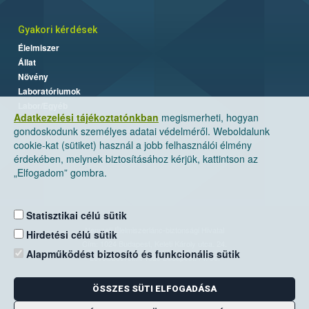
Gyakori kérdések
Élelmiszer
Állat
Növény
Laboratóriumok
Labor/Egyéb
Adatkezelési tájékoztatónkban
megismerheti, hogyan
gondoskodunk személyes adatai védelméről. Weboldalunk
cookie-kat (sütiket) használ a jobb felhasználói élmény
érdekében, melynek biztosításához kérjük, kattintson az
„Elfogadom” gombra.
Statisztikai célú sütik
Nemzeti Élelmiszerlánc-biztonsági Hivatal
Hirdetési célú sütik
Cím: 1024 Budapest, Keleti Károly utca. 24.
Alapműködést biztosító és funkcionális sütik
Levelezési cím: 1525 Budapest. Pf. 30.
ÖSSZES SÜTI ELFOGADÁSA
E-mail:
ugyfelszolgalat@nebih.gov.hu
Zöld szám: 06-80/263-244