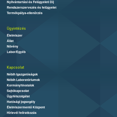
Nyilvántartási és Felügyeleti Díj
Rendszerszervezés és felügyelet
Termékpálya-ellenőrzés
Ügyintézés
Élelmiszer
Állat
Növény
Labor/Egyéb
Kapcsolat
Nébih Igazgatóságok
Nébih Laboratóriumok
Kormányhivatalok
Sajtókapcsolat
Ügyfélszolgálat
Hatósági jogsegély
Élelmiszermentő Központ
Hírlevél feliratkozás