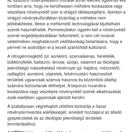
Az időszerű növényvédelmi munkák során kiemelt figyelmet kell
fordítani arra, hogy ne kerülhessen méhekre kockázatos vagy
veszélyes növényvédő szer a virágzó táblaszegélyre, ilyenkor a
virágzó növénykultúrákban kizárólag a méhekre nem
jelölésköteles, illetve a méhkímélő technológiával kijuttatható
szerek használhatók. Permetezéskor ügyelni kell a növényvédő
szerek engedélyokiratában feltüntetett, a nem cél rovarok
védelmében meghatározott védőtávolság betartására, hogy a
permet ne sodródjon el a kezelt szántóföldi kultúráról.
A nitrogénmegkötő (pl. somkóró, szarvaskerep, herefélék,
bükkönyfélék, baltacím, lencse, szója), valamint az ökológiai
jelentőségű másodvetésű növénnyel (pl. hajdina, mézontófű,
csillagfürt, somkóró, olajretek, fehérmustár) hasznosított
területek ugyancsak számos hasznos és közömbös állatfaj
számára biztosítanak élőhelyet. A beporzó rovarokra
kockázatos vagy veszélyes növényvédő szerek alkalmazását
ezek esetében ugyancsak ajánlott kerülni.
A szabályosan végrehajtott zöldítés biztosítja a hazai
növénytermesztés sokféleségét, emellett hozzájárul az álladó
gyepterületek és az ökológiai jelentőségű területek
fenntartásához.