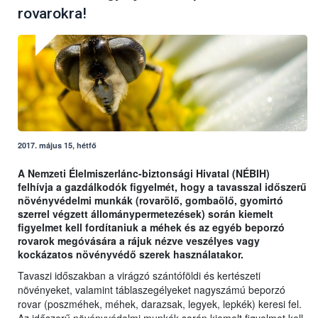
rovarokra!
2017. május 15, hétfő
A Nemzeti Élelmiszerlánc-biztonsági Hivatal (NÉBIH)
felhívja a gazdálkodók figyelmét, hogy a tavasszal időszerű
növényvédelmi munkák (rovarölő, gombaölő, gyomirtó
szerrel végzett állománypermetezések) során kiemelt
figyelmet kell fordítaniuk a méhek és az egyéb beporzó
rovarok megóvására a rájuk nézve veszélyes vagy
kockázatos növényvédő szerek használatakor.
Tavaszi időszakban a virágzó szántóföldi és kertészeti
növényeket, valamint táblaszegélyeket nagyszámú beporzó
rovar (poszméhek, méhek, darazsak, legyek, lepkék) keresi fel.