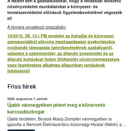
A NÉBIH kéri a gazdálkodókat, hogy a tavasszal időszerű
növényvédelmi munkálatokat a környezet- és
természetvédelmi előírások figyelembevételével végezzék
el!
A témára vonatkozó jogszabály:
10/2015. (III. 13.) FM rendelet az éghajlat és környezet
szempontjából előnyös mezőgazdasági gyakorlatokra
nyújtandó támogatás igénybevételének szabályairól,
valamint a szántóterület, az állandó gyepterület és az
állandó kultúrával fedett földterület növénytermesztésre
vagy legeltetésre alkalmas állapotban tartásának
feltételeiről
Friss hírek
2026. augusztus 7, péntek
Újabb vármegyében jelent meg a kőrisrontó
karcsúdíszbogár
Újabb területen, Borsod-Abaúj-Zemplén vármegyében is
igazolta a Nemzeti Élelmiszerlánc-biztonsági Hivatal (Nébih) a
kőrisrontó karcsúdíszbogár (Agrilus planipennis) jelenlétét. A