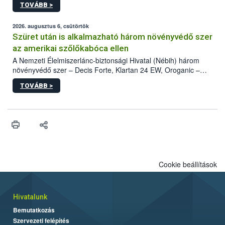
TOVÁBB >
kártevőt nem csak színcsapdában találták meg, de már fertőzött
fában is azonosították. A növényvédelmi szakemberek folytatják
az intenzív felderítést, emellett az intézkedéseket a szlovák
2026. augusztus 6, csütörtök
hatósággal is összehangolják a terjedés megállítása érdekében.
Szüret után is alkalmazható három növényvédő szer
az amerikai szőlőkabóca ellen
A Nemzeti Élelmiszerlánc-biztonsági Hivatal (Nébih) három
növényvédő szer – Decis Forte, Klartan 24 EW, Oroganic –
engedélyokiratát módosította, így azok a szüretet követően,
TOVÁBB >
egészen a vesszőérettség (BBCH 91) stádiumáig
felhasználhatóak a szőlőben. A kiterjesztések célja, hogy a korai
érésű szőlőkben is legyen lehetőség a károsító elleni további
védekezésre. Az Oroganic készítmény kis kiszerelésben kiskerti
felhasználók számára is elérhető és ökológiai termesztésben is
engedélyezett.
Cookie beállítások
Hivatalunk
Bemutatkozás
Szervezeti felépítés