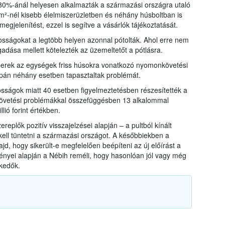
 80%-ánál helyesen alkalmazták a származási országra utaló
m²-nél kisebb élelmiszerüzletben és néhány húsboltban is
megjelenítést, ezzel is segítve a vásárlók tájékoztatását.
osságokat a legtöbb helyen azonnal pótolták. Ahol erre nem
gadása mellett kötelezték az üzemeltetőt a pótlásra.
berek az egységek friss húsokra vonatkozó nyomonkövetési
supán néhány esetben tapasztaltak problémát.
osságok miatt 40 esetben figyelmeztetésben részesítették a
övetési problémákkal összefüggésben 13 alkalommal
lió forint értékben.
ereplők pozitív visszajelzései alapján – a pultból kínált
 kell tüntetni a származási országot. A későbbiekben a
d, hogy sikerült-e megfelelően beépíteni az új előírást a
ényei alapján a Nébih reméli, hogy hasonlóan jól vagy még
skedők.