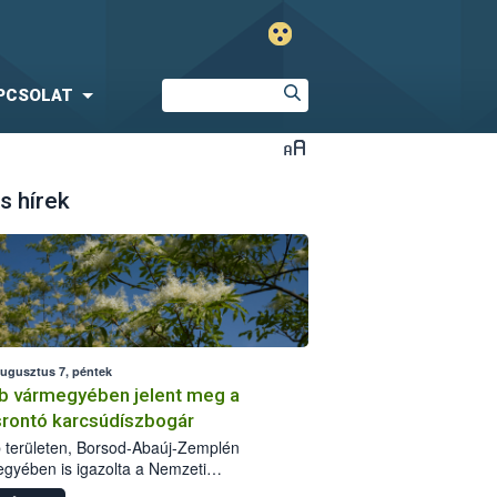
PCSOLAT
s hírek
augusztus 7, péntek
b vármegyében jelent meg a
srontó karcsúdíszbogár
 területen, Borsod-Abaúj-Zemplén
gyében is igazolta a Nemzeti
iszerlánc-biztonsági Hivatal (Nébih) a