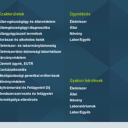
Szakterületek
Ügyintézés
Állat-egészségügy és állatvédelem
Élelmiszer
Állategészségügyi diagnosztika
Állat
Állatgyógyászati termékek
Növény
Borászat és alkoholos italok
Labor/Egyéb
Élelmiszer- és takarmánybiztonság
Élelmiszerlánc-biztonsági laborhálózat
Járványvédelem
Kiemelt ügyek, EUTR
Kockázatkezelés
Mezőgazdasági genetikai erőforrások
Gyakori kérdések
Növényvédelem
Nyilvántartási és Felügyeleti Díj
Élelmiszer
Rendszerszervezés és felügyelet
Állat
Termékpálya-ellenőrzés
Növény
Laboratóriumok
Labor/Egyéb