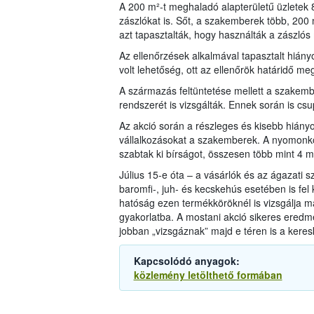
A 200 m²-t meghaladó alapterületű üzletek
zászlókat is. Sőt, a szakemberek több, 200 
azt tapasztalták, hogy használták a zászlós 
Az ellenőrzések alkalmával tapasztalt hiány
volt lehetőség, ott az ellenőrök határidő me
A származás feltüntetése mellett a szakem
rendszerét is vizsgálták. Ennek során is c
Az akció során a részleges és kisebb hiány
vállalkozásokat a szakemberek. A nyomonk
szabtak ki bírságot, összesen több mint 4 mil
Július 15-e óta – a vásárlók és az ágazati sz
baromfi-, juh- és kecskehús esetében is fel
hatóság ezen termékköröknél is vizsgálja maj
gyakorlatba. A mostani akció sikeres eredm
jobban „vizsgáznak” majd e téren is a kere
Kapcsolódó anyagok:
közlemény letölthető formában