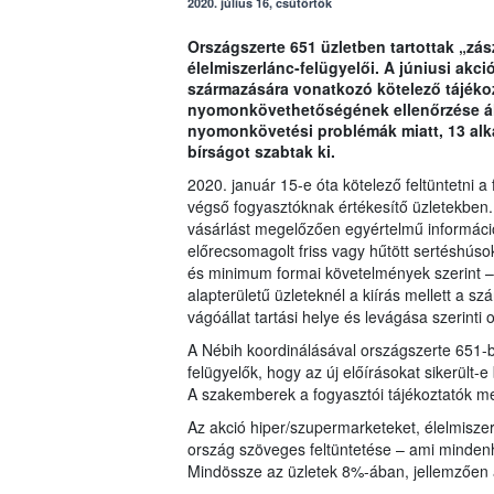
2020. július 16, csütörtök
Országszerte 651 üzletben tartottak „zás
élelmiszerlánc-felügyelői. A júniusi ak
származására vonatkozó kötelező tájékoz
nyomonkövethetőségének ellenőrzése áll
nyomonkövetési problémák miatt, 13 alka
bírságot szabtak ki.
2020. január 15-e óta kötelező feltüntetni 
végső fogyasztóknak értékesítő üzletekben.
vásárlást megelőzően egyértelmű informáci
előrecsomagolt friss vagy hűtött sertéshúso
és minimum formai követelmények szerint –
alapterületű üzleteknél a kiírás mellett a sz
vágóállat tartási helye és levágása szerinti o
A Nébih koordinálásával országszerte 651-be
felügyelők, hogy az új előírásokat sikerül
A szakemberek a fogyasztói tájékoztatók mel
Az akció hiper/szupermarketeket, élelmiszer
ország szöveges feltüntetése – ami mindenh
Mindössze az üzletek 8%-ában, jellemzően a