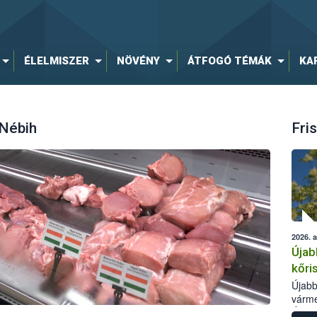
ÉLELMISZER
NÖVÉNY
ÁTFOGÓ TÉMÁK
KA
 Nébih
Fris
2026. 
Újab
kőri
Újabb
várme
Élelm