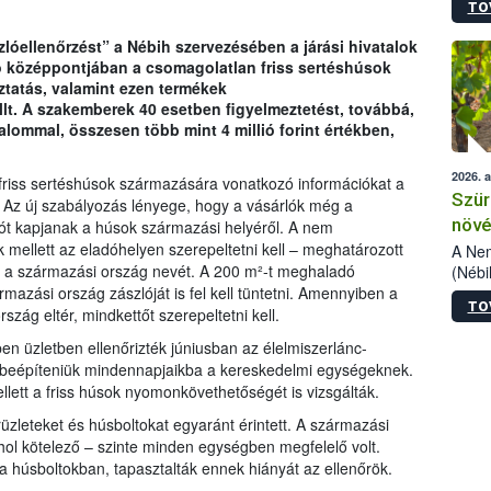
TO
kőris
jelen
zlóellenőrzést” a Nébih szervezésében a járási hivatalok
talál
ció középpontjában a csomagolatlan friss sertéshúsok
azono
tatás, valamint ezen termékek
folyta
t. A szakemberek 40 esetben figyelmeztetést, továbbá,
intéz
lommal, összesen több mint 4 millió forint értékben,
össze
érdek
2026. 
a friss sertéshúsok származására vonatkozó információkat a
Szür
 Az új szabályozás lényege, hogy a vásárlók még a
növé
ót kapjanak a húsok származási helyéről. A nem
k mellett az eladóhelyen szerepeltetni kell – meghatározott
szől
A Nem
 a származási ország nevét. A 200 m²-t meghaladó
(Nébi
Klart
ármazási ország zászlóját is fel kell tüntetni. Amennyiben a
TO
módos
rszág eltér, mindkettőt szerepeltetni kell.
egész
n üzletben ellenőrizték júniusban az élelmiszerlánc-
felha
t-e beépíteniük mindennapjaikba a kereskedelmi egységeknek.
célja
lett a friss húsok nyomonkövethetőségét is vizsgálták.
lehet
Az Or
üzleteket és húsboltokat egyaránt érintett. A származási
felha
ol kötelező – szinte minden egységben megfelelő volt.
terme
 húsboltokban, tapasztalták ennek hiányát az ellenőrök.