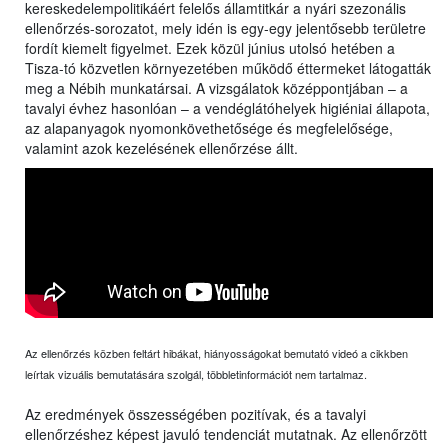
kereskedelempolitikáért felelős államtitkár a nyári szezonális
ellenőrzés-sorozatot, mely idén is egy-egy jelentősebb területre
fordít kiemelt figyelmet. Ezek közül június utolsó hetében a
Tisza-tó közvetlen környezetében működő éttermeket látogatták
meg a Nébih munkatársai. A vizsgálatok középpontjában – a
tavalyi évhez hasonlóan – a vendéglátóhelyek higiéniai állapota,
az alapanyagok nyomonkövethetősége és megfelelősége,
valamint azok kezelésének ellenőrzése állt.
Az ellenőrzés közben feltárt hibákat, hiányosságokat bemutató videó a cikkben
leírtak vizuális bemutatására szolgál, többletinformációt nem tartalmaz.
Az eredmények összességében pozitívak, és a tavalyi
ellenőrzéshez képest javuló tendenciát mutatnak. Az ellenőrzött