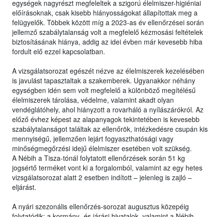
egységek nagyrészt megfeleltek a szigorú élelmiszer-higiéniai
előírásoknak, csak kisebb hiányosságokat állapítottak meg a
felügyelők. Többek között míg a 2023-as év ellenőrzései során
jellemző szabálytalanság volt a megfelelő kézmosási feltételek
biztosításának hiánya, addig az idei évben már kevesebb hiba
fordult elő ezzel kapcsolatban.
A vizsgálatsorozat egészét nézve az élelmiszerek kezelésében
is javulást tapasztaltak a szakemberek. Ugyanakkor néhány
egységben idén sem volt megfelelő a különböző megítélésű
élelmiszerek tárolása, védelme, valamint akadt olyan
vendéglátóhely, ahol hiányzott a rovarháló a nyílászárókról. Az
előző évhez képest az alapanyagok tekintetében is kevesebb
szabálytalanságot találtak az ellenőrök, intézkedésre csupán kis
mennyiségű, jellemzően lejárt fogyaszthatósági vagy
minőségmegőrzési idejű élelmiszer esetében volt szükség.
A Nébih a Tisza-tónál folytatott ellenőrzések során 51 kg
jogsértő terméket vont ki a forgalomból, valamint az egy hetes
vizsgálatsorozat alatt 2 esetben indított – jelenleg is zajló –
eljárást.
A nyári szezonális ellenőrzés-sorozat augusztus közepéig
folytatódik: a kormány- és járási hivatalok, valamint a Nébih