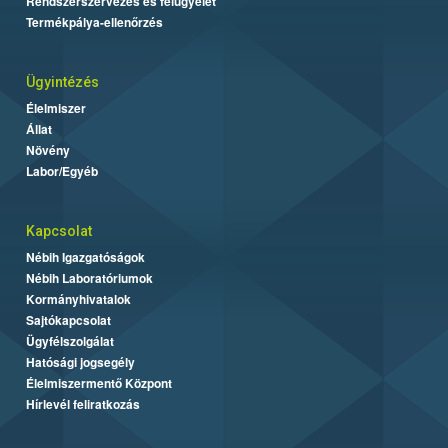
Rendszerszervezés és felügyelet
Termékpálya-ellenőrzés
Ügyintézés
Élelmiszer
Állat
Növény
Labor/Egyéb
Kapcsolat
Nébih Igazgatóságok
Nébih Laboratóriumok
Kormányhivatalok
Sajtókapcsolat
Ügyfélszolgálat
Hatósági jogsegély
Élelmiszermentő Központ
Hírlevél feliratkozás