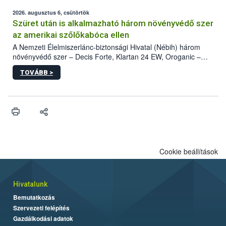
fában is azonosították. A növényvédelmi szakemberek folytatják
az intenzív felderítést, emellett az intézkedéseket a szlovák
2026. augusztus 6, csütörtök
hatósággal is összehangolják a terjedés megállítása érdekében.
Szüret után is alkalmazható három növényvédő szer
az amerikai szőlőkabóca ellen
A Nemzeti Élelmiszerlánc-biztonsági Hivatal (Nébih) három
növényvédő szer – Decis Forte, Klartan 24 EW, Oroganic –
engedélyokiratát módosította, így azok a szüretet követően,
TOVÁBB >
egészen a vesszőérettség (BBCH 91) stádiumáig
felhasználhatóak a szőlőben. A kiterjesztések célja, hogy a korai
érésű szőlőkben is legyen lehetőség a károsító elleni további
védekezésre. Az Oroganic készítmény kis kiszerelésben kiskerti
felhasználók számára is elérhető és ökológiai termesztésben is
engedélyezett.
Cookie beállítások
Hivatalunk
Bemutatkozás
Szervezeti felépítés
Gazdálkodási adatok