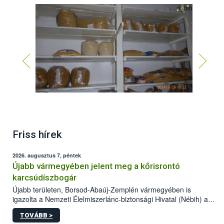
Friss hírek
2026. augusztus 7, péntek
Újabb vármegyében jelent meg a kőrisrontó
karcsúdíszbogár
Újabb területen, Borsod-Abaúj-Zemplén vármegyében is
igazolta a Nemzeti Élelmiszerlánc-biztonsági Hivatal (Nébih) a
kőrisrontó karcsúdíszbogár (Agrilus planipennis) jelenlétét. A
TOVÁBB >
kártevőt nem csak színcsapdában találták meg, de már fertőzött