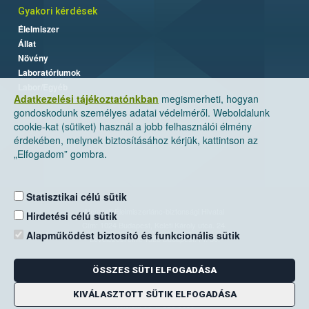
Gyakori kérdések
Élelmiszer
Állat
Növény
Laboratóriumok
Labor/Egyéb
Adatkezelési tájékoztatónkban
megismerheti, hogyan
gondoskodunk személyes adatai védelméről. Weboldalunk
cookie-kat (sütiket) használ a jobb felhasználói élmény
érdekében, melynek biztosításához kérjük, kattintson az
„Elfogadom” gombra.
Statisztikai célú sütik
Nemzeti Élelmiszerlánc-biztonsági Hivatal
Hirdetési célú sütik
Cím: 1024 Budapest, Keleti Károly utca. 24.
Alapműködést biztosító és funkcionális sütik
Levelezési cím: 1525 Budapest. Pf. 30.
ÖSSZES SÜTI ELFOGADÁSA
E-mail:
ugyfelszolgalat@nebih.gov.hu
Zöld szám: 06-80/263-244
KIVÁLASZTOTT SÜTIK ELFOGADÁSA
Telefon: 06-1/ 336-9000