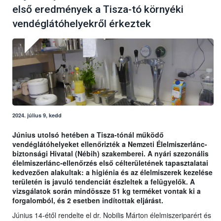
első eredmények a Tisza-tó környéki
vendéglátóhelyekről érkeztek
2024. július 9, kedd
Június utolsó hetében a Tisza-tónál működő
vendéglátóhelyeket ellenőrizték a Nemzeti Élelmiszerlánc-
biztonsági Hivatal (Nébih) szakemberei. A nyári szezonális
élelmiszerlánc-ellenőrzés első célterületének tapasztalatai
kedvezően alakultak: a higiénia és az élelmiszerek kezelése
területén is javuló tendenciát észleltek a felügyelők. A
vizsgálatok során mindössze 51 kg terméket vontak ki a
forgalomból, és 2 esetben indítottak eljárást.
Június 14-étől rendelte el dr. Nobilis Márton élelmiszeriparért és