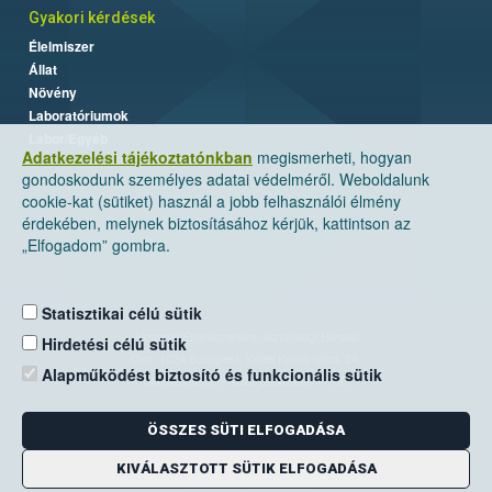
Gyakori kérdések
Élelmiszer
Állat
Növény
Laboratóriumok
Labor/Egyéb
Adatkezelési tájékoztatónkban
megismerheti, hogyan
gondoskodunk személyes adatai védelméről. Weboldalunk
cookie-kat (sütiket) használ a jobb felhasználói élmény
érdekében, melynek biztosításához kérjük, kattintson az
„Elfogadom” gombra.
Statisztikai célú sütik
Nemzeti Élelmiszerlánc-biztonsági Hivatal
Hirdetési célú sütik
Cím: 1024 Budapest, Keleti Károly utca. 24.
Alapműködést biztosító és funkcionális sütik
Levelezési cím: 1525 Budapest. Pf. 30.
ÖSSZES SÜTI ELFOGADÁSA
E-mail:
ugyfelszolgalat@nebih.gov.hu
Zöld szám: 06-80/263-244
KIVÁLASZTOTT SÜTIK ELFOGADÁSA
Telefon: 06-1/ 336-9000