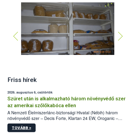
Friss hírek
2026. augusztus 6, csütörtök
Szüret után is alkalmazható három növényvédő szer
az amerikai szőlőkabóca ellen
A Nemzeti Élelmiszerlánc-biztonsági Hivatal (Nébih) három
növényvédő szer – Decis Forte, Klartan 24 EW, Oroganic –
engedélyokiratát módosította, így azok a szüretet követően,
TOVÁBB >
egészen a vesszőérettség (BBCH 91) stádiumáig