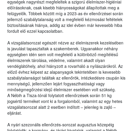
egységek nagyrészt megfeleltek a szigorú élelmiszer-higiéniai
előírásoknak, csak kisebb hiányosságokat állapítottak meg a
felügyelők. Többek között míg a 2023-as év ellenőrzései során
jellemző szabálytalanság volt a megfelelő kézmosási feltételek
biztosításának hiánya, addig az idei évben már kevesebb hiba
fordult elő ezzel kapcsolatban.
A vizsgálatsorozat egészét nézve az élelmiszerek kezelésében
is javulást tapasztaltak a szakemberek. Ugyanakkor néhány
egységben idén sem volt megfelelő a különböző megítélésű
élelmiszerek tárolása, védelme, valamint akadt olyan
vendéglátóhely, ahol hiányzott a rovarháló a nyílászárókról. Az
előző évhez képest az alapanyagok tekintetében is kevesebb
szabálytalanságot találtak az ellenőrök, intézkedésre csupán kis
mennyiségű, jellemzően lejárt fogyaszthatósági vagy
minőségmegőrzési idejű élelmiszer esetében volt szükség.
A Nébih a Tisza-tónál folytatott ellenőrzések során 51 kg
jogsértő terméket vont ki a forgalomból, valamint az egy hetes
vizsgálatsorozat alatt 2 esetben indított – jelenleg is zajló –
eljárást.
A nyári szezonális ellenőrzés-sorozat augusztus közepéig
folytatódik: a kormány- és járási hivatalok, valamint a Nébih