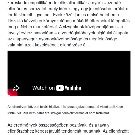
kereskedelempolitikáért felelős államtitkár a nyári szezonális
ellenőrzés-sorozatot, mely idén is egy-egy jelentősebb területre
fordít kiemelt figyelmet. Ezek közül június utolsó hetében a
Tisza-tó közvetlen környezetében működő éttermeket látogatták
meg a Nébih munkatársai. A vizsgálatok középpontjában – a
tavalyi évhez hasonlóan – a vendéglátóhelyek higiéniai állapota,
az alapanyagok nyomonkövethetősége és megfelelősége,
valamint azok kezelésének ellenőrzése állt.
Az ellenőrzés közben feltárt hibákat, hiányosságokat bemutató videó a cikkben
leírtak vizuális bemutatására szolgál, többletinformációt nem tartalmaz.
Az eredmények összességében pozitívak, és a tavalyi
ellenőrzéshez képest javuló tendenciát mutatnak. Az ellenőrzött