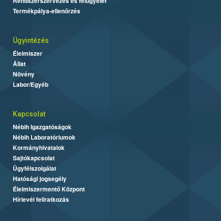
Rendszerszervezés és felügyelet
Termékpálya-ellenőrzés
Ügyintézés
Élelmiszer
Állat
Növény
Labor/Egyéb
Kapcsolat
Nébih Igazgatóságok
Nébih Laboratóriumok
Kormányhivatalok
Sajtókapcsolat
Ügyfélszolgálat
Hatósági jogsegély
Élelmiszermentő Központ
Hírlevél feliratkozás