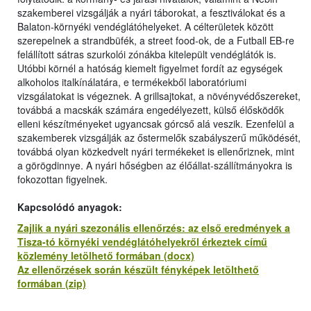
szakemberei vizsgálják a nyári táborokat, a fesztiválokat és a
Balaton-környéki vendéglátóhelyeket. A célterületek között
szerepelnek a strandbüfék, a street food-ok, de a Futball EB-re
felállított sátras szurkolói zónákba kitelepült vendéglátók is.
Utóbbi körnél a hatóság kiemelt figyelmet fordít az egységek
alkoholos italkínálatára, e termékekből laboratóriumi
vizsgálatokat is végeznek. A grillsajtokat, a növényvédőszereket,
továbbá a macskák számára engedélyezett, külső élősködők
elleni készítményeket ugyancsak górcső alá veszik. Ezenfelül a
szakemberek vizsgálják az őstermelők szabályszerű működését,
továbbá olyan közkedvelt nyári termékeket is ellenőriznek, mint
a görögdinnye. A nyári hőségben az élőállat-szállítmányokra is
fokozottan figyelnek.
Kapcsolódó anyagok:
Zajlik a nyári szezonális ellenőrzés: az első eredmények a
Tisza-tó környéki vendéglátóhelyekről érkeztek című
közlemény letölhető formában (docx)
Az ellenőrzések során készült fényképek letölthető
formában (zip)