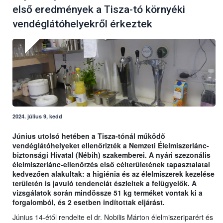
első eredmények a Tisza-tó környéki
vendéglátóhelyekről érkeztek
2024. július 9, kedd
Június utolsó hetében a Tisza-tónál működő
vendéglátóhelyeket ellenőrizték a Nemzeti Élelmiszerlánc-
biztonsági Hivatal (Nébih) szakemberei. A nyári szezonális
élelmiszerlánc-ellenőrzés első célterületének tapasztalatai
kedvezően alakultak: a higiénia és az élelmiszerek kezelése
területén is javuló tendenciát észleltek a felügyelők. A
vizsgálatok során mindössze 51 kg terméket vontak ki a
forgalomból, és 2 esetben indítottak eljárást.
Június 14-étől rendelte el dr. Nobilis Márton élelmiszeriparért és