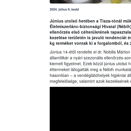
2024. július 9, kedd
Június utolsó hetében a Tisza-tónál műk
Élelmiszerlánc-biztonsági Hivatal (Nébih
ellenőrzés első célterületének tapasztala
kezelése területén is javuló tendenciát 
kg terméket vontak ki a forgalomból, és 2
Június 14-étől rendelte el dr. Nobilis Márton
államtitkár a nyári szezonális ellenőrzés-sor
kiemelt figyelmet. Ezek közül június utols
éttermeket látogatták meg a Nébih munkatár
hasonlóan – a vendéglátóhelyek higiéniai 
megfelelősége, valamint azok kezelésének el