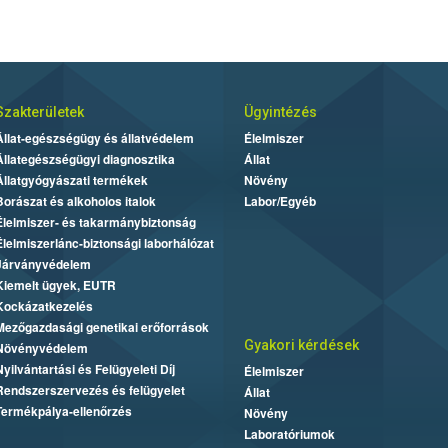
Szakterületek
Ügyintézés
Állat-egészségügy és állatvédelem
Élelmiszer
Állategészségügyi diagnosztika
Állat
Állatgyógyászati termékek
Növény
Borászat és alkoholos italok
Labor/Egyéb
Élelmiszer- és takarmánybiztonság
Élelmiszerlánc-biztonsági laborhálózat
Járványvédelem
Kiemelt ügyek, EUTR
Kockázatkezelés
Mezőgazdasági genetikai erőforrások
Gyakori kérdések
Növényvédelem
Nyilvántartási és Felügyeleti Díj
Élelmiszer
Rendszerszervezés és felügyelet
Állat
Termékpálya-ellenőrzés
Növény
Laboratóriumok