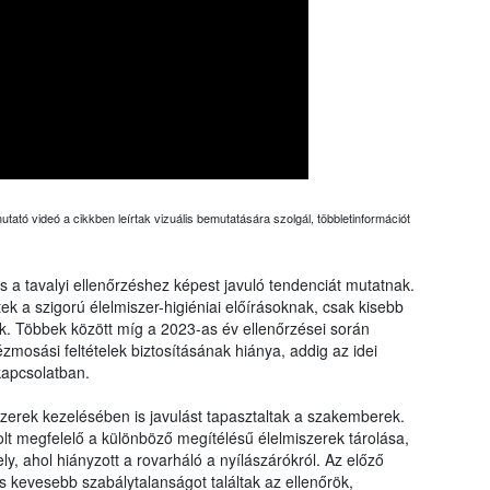
tató videó a cikkben leírtak vizuális bemutatására szolgál, többletinformációt
a tavalyi ellenőrzéshez képest javuló tendenciát mutatnak.
ek a szigorú élelmiszer-higiéniai előírásoknak, csak kisebb
ők. Többek között míg a 2023-as év ellenőrzései során
zmosási feltételek biztosításának hiánya, addig az idei
kapcsolatban.
szerek kezelésében is javulást tapasztaltak a szakemberek.
 megfelelő a különböző megítélésű élelmiszerek tárolása,
y, ahol hiányzott a rovarháló a nyílászárókról. Az előző
 kevesebb szabálytalanságot találtak az ellenőrök,