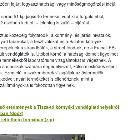
zően lejárt fogyaszthatósági vagy minőségmegőrzési idejű
k során 51 kg jogsértő terméket vont ki a forgalomból,
 esetben indított – jelenleg is zajló – eljárást.
tus közepéig folytatódik: a kormány- és járási hivatalok,
ári táborokat, a fesztiválokat és a Balaton-környéki
erepelnek a strandbüfék, a street food-ok, de a Futball EB-
epült vendéglátók is. Utóbbi körnél a hatóság kiemelt figyelmet
 e termékekből laboratóriumi vizsgálatokat is végeznek. A
bá a macskák számára engedélyezett, külső élősködők elleni
. Ezenfelül a szakemberek vizsgálják az őstermelők
dvelt nyári termékeket is ellenőriznek, mint a
állítmányokra is fokozottan figyelnek.
 első eredmények a Tisza-tó környéki vendéglátóhelyekről
ában (docx)
letölthető formában (zip)