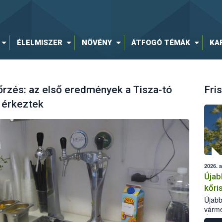
ÉLELMISZER
NÖVÉNY
ÁTFOGÓ TÉMÁK
KA
enőrzés: az első eredmények a Tisza-tó
Fris
 érkeztek
2026. 
Újab
kőri
Újabb
várme
Élelm