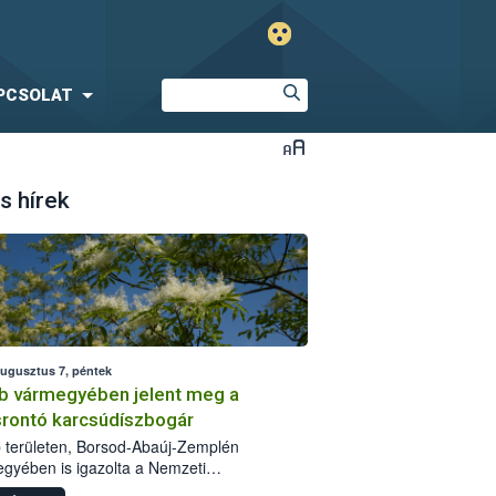
PCSOLAT
s hírek
augusztus 7, péntek
b vármegyében jelent meg a
srontó karcsúdíszbogár
 területen, Borsod-Abaúj-Zemplén
gyében is igazolta a Nemzeti
iszerlánc-biztonsági Hivatal (Nébih) a