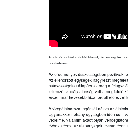
Az ellenőrzés közben feltárt hibákat, hiányosságokat bemu
nem tartalmaz.
Az eredmények összességében pozitívak, és 
Az ellenőrzött egységek nagyrészt megfelelt
hiányosságokat állapítottak meg a felügyel
jellemző szabálytalanság volt a megfelelő ké
évben már kevesebb hiba fordult elő ezzel 
A vizsgálatsorozat egészét nézve az élelmi
Ugyanakkor néhány egységben idén sem volt
védelme, valamint akadt olyan vendéglátóhel
évhez képest az alapanyagok tekintetében is