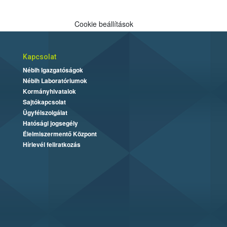
Cookie beállítások
Kapcsolat
Nébih Igazgatóságok
Nébih Laboratóriumok
Kormányhivatalok
Sajtókapcsolat
Ügyfélszolgálat
Hatósági jogsegély
Élelmiszermentő Központ
Hírlevél feliratkozás