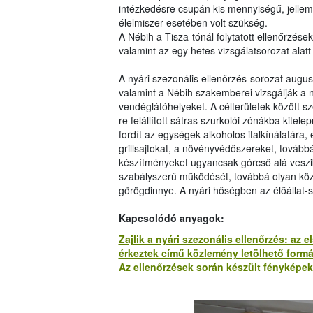
intézkedésre csupán kis mennyiségű, jellem
élelmiszer esetében volt szükség.
A Nébih a Tisza-tónál folytatott ellenőrzése
valamint az egy hetes vizsgálatsorozat alatt 2
A nyári szezonális ellenőrzés-sorozat augusz
valamint a Nébih szakemberei vizsgálják a ny
vendéglátóhelyeket. A célterületek között sz
re felállított sátras szurkolói zónákba kitel
fordít az egységek alkoholos italkínálatára,
grillsajtokat, a növényvédőszereket, továb
készítményeket ugyancsak górcső alá veszik
szabályszerű működését, továbbá olyan közke
görögdinnye. A nyári hőségben az élőállat-sz
Kapcsolódó anyagok:
Zajlik a nyári szezonális ellenőrzés: az
érkeztek című közlemény letölhető form
Az ellenőrzések során készült fényképek 