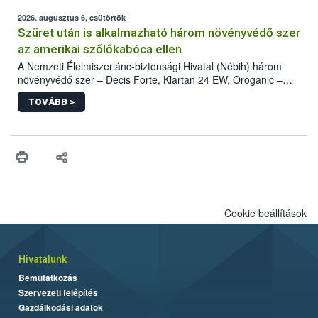
fában is azonosították. A növényvédelmi szakemberek folytatják
az intenzív felderítést, emellett az intézkedéseket a szlovák
2026. augusztus 6, csütörtök
hatósággal is összehangolják a terjedés megállítása érdekében.
Szüret után is alkalmazható három növényvédő szer
az amerikai szőlőkabóca ellen
A Nemzeti Élelmiszerlánc-biztonsági Hivatal (Nébih) három
növényvédő szer – Decis Forte, Klartan 24 EW, Oroganic –
engedélyokiratát módosította, így azok a szüretet követően,
TOVÁBB >
egészen a vesszőérettség (BBCH 91) stádiumáig
felhasználhatóak a szőlőben. A kiterjesztések célja, hogy a korai
érésű szőlőkben is legyen lehetőség a károsító elleni további
védekezésre. Az Oroganic készítmény kis kiszerelésben kiskerti
felhasználók számára is elérhető és ökológiai termesztésben is
engedélyezett.
Cookie beállítások
Hivatalunk
Bemutatkozás
Szervezeti felépítés
Gazdálkodási adatok