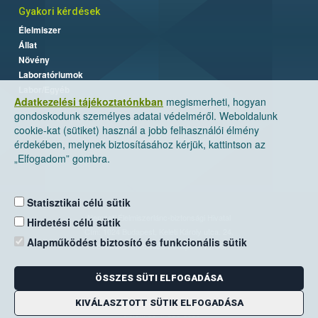
Gyakori kérdések
Élelmiszer
Állat
Növény
Laboratóriumok
Labor/Egyéb
Adatkezelési tájékoztatónkban
megismerheti, hogyan
gondoskodunk személyes adatai védelméről. Weboldalunk
cookie-kat (sütiket) használ a jobb felhasználói élmény
érdekében, melynek biztosításához kérjük, kattintson az
„Elfogadom” gombra.
Statisztikai célú sütik
Nemzeti Élelmiszerlánc-biztonsági Hivatal
Hirdetési célú sütik
Cím: 1024 Budapest, Keleti Károly utca. 24.
Alapműködést biztosító és funkcionális sütik
Levelezési cím: 1525 Budapest. Pf. 30.
ÖSSZES SÜTI ELFOGADÁSA
E-mail:
ugyfelszolgalat@nebih.gov.hu
Zöld szám: 06-80/263-244
KIVÁLASZTOTT SÜTIK ELFOGADÁSA
Telefon: 06-1/ 336-9000