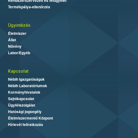
Rendszerszervezés és felügyelet
Termékpálya-ellenőrzés
Ügyintézés
Élelmiszer
Állat
Növény
Labor/Egyéb
Kapcsolat
Nébih Igazgatóságok
Nébih Laboratóriumok
Kormányhivatalok
Sajtókapcsolat
Ügyfélszolgálat
Hatósági jogsegély
Élelmiszermentő Központ
Hírlevél feliratkozás