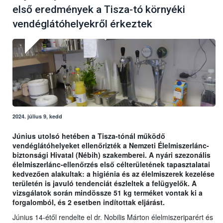
első eredmények a Tisza-tó környéki
vendéglátóhelyekről érkeztek
2024. július 9, kedd
Június utolsó hetében a Tisza-tónál működő
vendéglátóhelyeket ellenőrizték a Nemzeti Élelmiszerlánc-
biztonsági Hivatal (Nébih) szakemberei. A nyári szezonális
élelmiszerlánc-ellenőrzés első célterületének tapasztalatai
kedvezően alakultak: a higiénia és az élelmiszerek kezelése
területén is javuló tendenciát észleltek a felügyelők. A
vizsgálatok során mindössze 51 kg terméket vontak ki a
forgalomból, és 2 esetben indítottak eljárást.
Június 14-étől rendelte el dr. Nobilis Márton élelmiszeriparért és