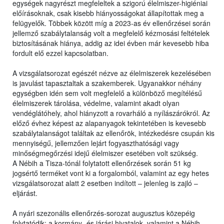
egységek nagyrészt megfeleltek a szigorú élelmiszer-higiéniai
előírásoknak, csak kisebb hiányosságokat állapítottak meg a
felügyelők. Többek között míg a 2023-as év ellenőrzései során
jellemző szabálytalanság volt a megfelelő kézmosási feltételek
biztosításának hiánya, addig az idei évben már kevesebb hiba
fordult elő ezzel kapcsolatban.
A vizsgálatsorozat egészét nézve az élelmiszerek kezelésében
is javulást tapasztaltak a szakemberek. Ugyanakkor néhány
egységben idén sem volt megfelelő a különböző megítélésű
élelmiszerek tárolása, védelme, valamint akadt olyan
vendéglátóhely, ahol hiányzott a rovarháló a nyílászárókról. Az
előző évhez képest az alapanyagok tekintetében is kevesebb
szabálytalanságot találtak az ellenőrök, intézkedésre csupán kis
mennyiségű, jellemzően lejárt fogyaszthatósági vagy
minőségmegőrzési idejű élelmiszer esetében volt szükség.
A Nébih a Tisza-tónál folytatott ellenőrzések során 51 kg
jogsértő terméket vont ki a forgalomból, valamint az egy hetes
vizsgálatsorozat alatt 2 esetben indított – jelenleg is zajló –
eljárást.
A nyári szezonális ellenőrzés-sorozat augusztus közepéig
folytatódik: a kormány- és járási hivatalok, valamint a Nébih