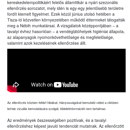
kereskedelempolitikáért felelős államtitkár a nyári szezonális
ellenőrzés-sorozatot, mely idén is egy-egy jelentősebb területre
fordít kiemelt figyelmet. Ezek közül június utolsó hetében a
Tisza-tó közvetlen környezetében működő éttermeket látogatták
meg a Nébih munkatársai. A vizsgálatok középpontjában – a
tavalyi évhez hasonlóan – a vendéglátóhelyek higiéniai állapota,
az alapanyagok nyomonkövethetősége és megfelelősége,
valamint azok kezelésének ellenőrzése állt.
Az ellenőrzés közben feltárt hibákat, hiányosságokat bemutató videó a cikkben
leírtak vizuális bemutatására szolgál, többletinformációt nem tartalmaz.
Az eredmények összességében pozitívak, és a tavalyi
ellenőrzéshez képest javuló tendenciát mutatnak. Az ellenőrzött