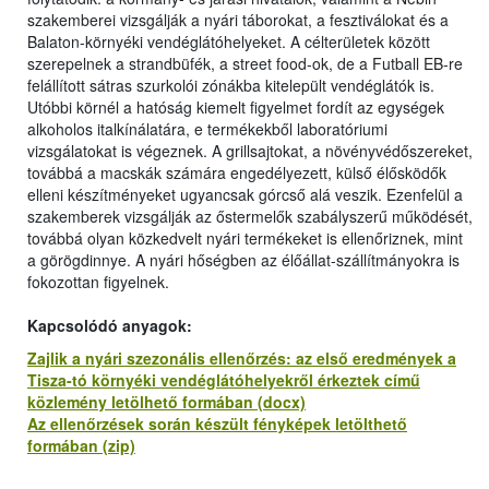
szakemberei vizsgálják a nyári táborokat, a fesztiválokat és a
Balaton-környéki vendéglátóhelyeket. A célterületek között
szerepelnek a strandbüfék, a street food-ok, de a Futball EB-re
felállított sátras szurkolói zónákba kitelepült vendéglátók is.
Utóbbi körnél a hatóság kiemelt figyelmet fordít az egységek
alkoholos italkínálatára, e termékekből laboratóriumi
vizsgálatokat is végeznek. A grillsajtokat, a növényvédőszereket,
továbbá a macskák számára engedélyezett, külső élősködők
elleni készítményeket ugyancsak górcső alá veszik. Ezenfelül a
szakemberek vizsgálják az őstermelők szabályszerű működését,
továbbá olyan közkedvelt nyári termékeket is ellenőriznek, mint
a görögdinnye. A nyári hőségben az élőállat-szállítmányokra is
fokozottan figyelnek.
Kapcsolódó anyagok:
Zajlik a nyári szezonális ellenőrzés: az első eredmények a
Tisza-tó környéki vendéglátóhelyekről érkeztek című
közlemény letölhető formában (docx)
Az ellenőrzések során készült fényképek letölthető
formában (zip)