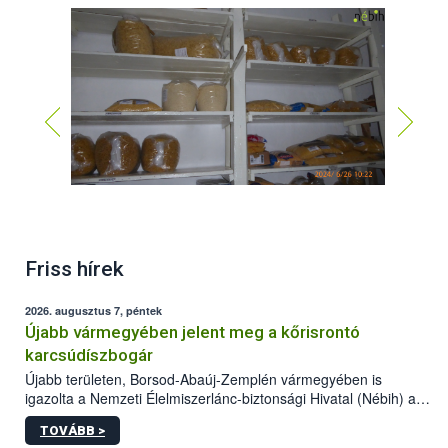
Friss hírek
2026. augusztus 7, péntek
Újabb vármegyében jelent meg a kőrisrontó
karcsúdíszbogár
Újabb területen, Borsod-Abaúj-Zemplén vármegyében is
igazolta a Nemzeti Élelmiszerlánc-biztonsági Hivatal (Nébih) a
kőrisrontó karcsúdíszbogár (Agrilus planipennis) jelenlétét. A
TOVÁBB >
kártevőt nem csak színcsapdában találták meg, de már fertőzött