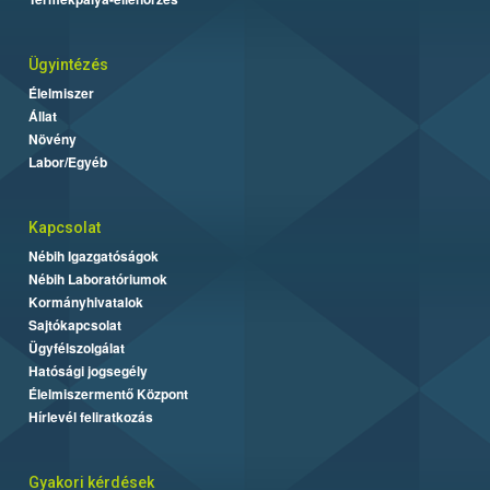
Ügyintézés
Élelmiszer
Állat
Növény
Labor/Egyéb
Kapcsolat
Nébih Igazgatóságok
Nébih Laboratóriumok
Kormányhivatalok
Sajtókapcsolat
Ügyfélszolgálat
Hatósági jogsegély
Élelmiszermentő Központ
Hírlevél feliratkozás
Gyakori kérdések