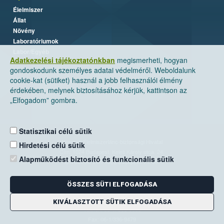
Élelmiszer
Állat
Növény
Laboratóriumok
Labor/Egyéb
Adatkezelési tájékoztatónkban
megismerheti, hogyan
gondoskodunk személyes adatai védelméről. Weboldalunk
cookie-kat (sütiket) használ a jobb felhasználói élmény
érdekében, melynek biztosításához kérjük, kattintson az
„Elfogadom” gombra.
Statisztikai célú sütik
Nemzeti Élelmiszerlánc-biztonsági Hivatal
Hirdetési célú sütik
Cím: 1024 Budapest, Keleti Károly utca. 24.
Alapműködést biztosító és funkcionális sütik
Levelezési cím: 1525 Budapest. Pf. 30.
ÖSSZES SÜTI ELFOGADÁSA
E-mail:
ugyfelszolgalat@nebih.gov.hu
Zöld szám: 06-80/263-244
KIVÁLASZTOTT SÜTIK ELFOGADÁSA
Telefon: 06-1/ 336-9000
Fax: 06-1/336-9479