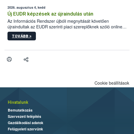
ilyen fontos az alapanyagok biztonságos kezelése, az alapvető
higiéniai szabályok betartása, a megfelelő hőkezelés, valamint a
2026. augusztus 4, kedd
maradékok szakszerű tárolása. A Nemzeti Élelmiszerlánc-
Új EUDR képzések az újraindulás után
biztonsági Hivatal (Nébih) Oktatási Programja összegyűjtötte a
Az Információs Rendszer újbóli megnyitását követően
biztonságos grillezés legfontosabb tudnivalóit.
újraindultak az EUDR szerinti piaci szereplőknek szóló online
képzések.
TOVÁBB >
Cookie beállítások
Hivatalunk
Bemutatkozás
Szervezeti felépítés
Gazdálkodási adatok
Felügyeleti szervünk