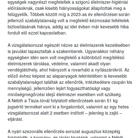
egységek nagyrészt megfeleltek a szigorú élelmiszer-higiéniai
előírásoknak, csak kisebb hiányosságokat állapítottak meg a
felügyelők. Többek között míg a 2023-as év ellenőrzései során
jellemző szabálytalanság volt a megfelelő kézmosási feltételek
biztosításának hiánya, addig az idei évben már kevesebb hiba
fordult elő ezzel kapcsolatban.
A vizsgálatsorozat egészét nézve az élelmiszerek kezelésében
is javulást tapasztaltak a szakemberek. Ugyanakkor néhány
egységben idén sem volt megfelelő a különböző megítélésű
élelmiszerek tárolása, védelme, valamint akadt olyan
vendéglátóhely, ahol hiányzott a rovarháló a nyílászárókról. Az
előző évhez képest az alapanyagok tekintetében is kevesebb
szabálytalanságot találtak az ellenőrök, intézkedésre csupán kis
mennyiségű, jellemzően lejárt fogyaszthatósági vagy
minőségmegőrzési idejű élelmiszer esetében volt szükség.
A Nébih a Tisza-tónál folytatott ellenőrzések során 51 kg
jogsértő terméket vont ki a forgalomból, valamint az egy hetes
vizsgálatsorozat alatt 2 esetben indított – jelenleg is zajló –
eljárást.
A nyári szezonális ellenőrzés-sorozat augusztus közepéig
folytatódik: a kormány- és járási hivatalok, valamint a Nébih