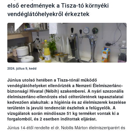
első eredmények a Tisza-tó környéki
vendéglátóhelyekről érkeztek
2024. július 9, kedd
Június utolsó hetében a Tisza-tónál működő
vendéglátóhelyeket ellenőrizték a Nemzeti Élelmiszerlánc-
biztonsági Hivatal (Nébih) szakemberei. A nyári szezonális
élelmiszerlánc-ellenőrzés első célterületének tapasztalatai
kedvezően alakultak: a higiénia és az élelmiszerek kezelése
területén is javuló tendenciát észleltek a felügyelők. A
vizsgálatok során mindössze 51 kg terméket vontak ki a
forgalomból, és 2 esetben indítottak eljárást.
Június 14-étől rendelte el dr. Nobilis Márton élelmiszeriparért és