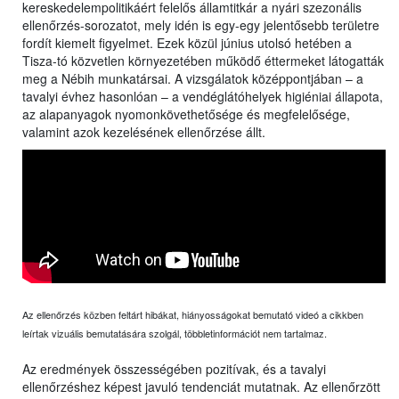
kereskedelempolitikáért felelős államtitkár a nyári szezonális
ellenőrzés-sorozatot, mely idén is egy-egy jelentősebb területre
fordít kiemelt figyelmet. Ezek közül június utolsó hetében a
Tisza-tó közvetlen környezetében működő éttermeket látogatták
meg a Nébih munkatársai. A vizsgálatok középpontjában – a
tavalyi évhez hasonlóan – a vendéglátóhelyek higiéniai állapota,
az alapanyagok nyomonkövethetősége és megfelelősége,
valamint azok kezelésének ellenőrzése állt.
Az ellenőrzés közben feltárt hibákat, hiányosságokat bemutató videó a cikkben
leírtak vizuális bemutatására szolgál, többletinformációt nem tartalmaz.
Az eredmények összességében pozitívak, és a tavalyi
ellenőrzéshez képest javuló tendenciát mutatnak. Az ellenőrzött