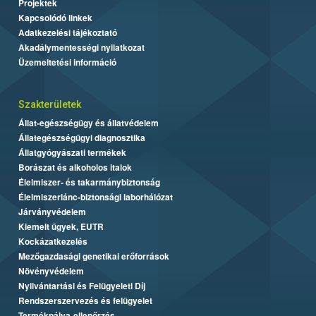
Projektek
Kapcsolódó linkek
Adatkezelési tájékoztató
Akadálymentességi nyilatkozat
Üzemeltetési információ
Szakterületek
Állat-egészségügy és állatvédelem
Állategészségügyi diagnosztika
Állatgyógyászati termékek
Borászat és alkoholos italok
Élelmiszer- és takarmánybiztonság
Élelmiszerlánc-biztonsági laborhálózat
Járványvédelem
Kiemelt ügyek, EUTR
Kockázatkezelés
Mezőgazdasági genetikai erőforrások
Növényvédelem
Nyilvántartási és Felügyeleti Díj
Rendszerszervezés és felügyelet
Termékpálya-ellenőrzés