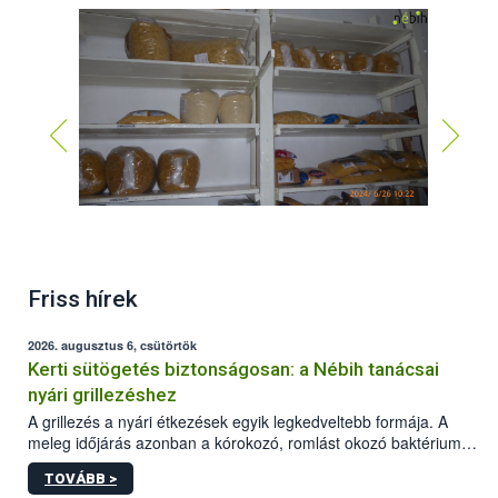
Friss hírek
2026. augusztus 6, csütörtök
Kerti sütögetés biztonságosan: a Nébih tanácsai
nyári grillezéshez
A grillezés a nyári étkezések egyik legkedveltebb formája. A
meleg időjárás azonban a kórokozó, romlást okozó baktériumok
gyorsabb szaporodásának is kedvez. A szabadtéri sütögetés
TOVÁBB >
ezért nem csupán a megfelelő sütési technikáról szól: legalább