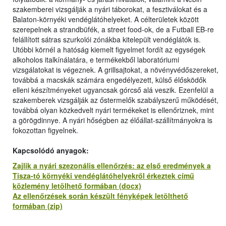
szakemberei vizsgálják a nyári táborokat, a fesztiválokat és a
Balaton-környéki vendéglátóhelyeket. A célterületek között
szerepelnek a strandbüfék, a street food-ok, de a Futball EB-re
felállított sátras szurkolói zónákba kitelepült vendéglátók is.
Utóbbi körnél a hatóság kiemelt figyelmet fordít az egységek
alkoholos italkínálatára, e termékekből laboratóriumi
vizsgálatokat is végeznek. A grillsajtokat, a növényvédőszereket,
továbbá a macskák számára engedélyezett, külső élősködők
elleni készítményeket ugyancsak górcső alá veszik. Ezenfelül a
szakemberek vizsgálják az őstermelők szabályszerű működését,
továbbá olyan közkedvelt nyári termékeket is ellenőriznek, mint
a görögdinnye. A nyári hőségben az élőállat-szállítmányokra is
fokozottan figyelnek.
Kapcsolódó anyagok:
Zajlik a nyári szezonális ellenőrzés: az első eredmények a
Tisza-tó környéki vendéglátóhelyekről érkeztek című
közlemény letölhető formában (docx)
Az ellenőrzések során készült fényképek letölthető
formában (zip)