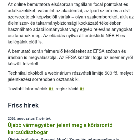
Az online bemutatóra elsősorban tagállami focal pointokat és
adatkezelőket, valamint az akadémiai, az ipari szféra és a civil
szervezetetek képviselőit várják – olyan szakembereket, akik az
élelmiszer- és takarmánybiztonsági kockázatértékelésben
használható adatállományokat vagy egyéb releváns anyagokat
osztanának meg. Az előadás nyitva áll érdeklődő NÉBIH-es
kollégáink előtt is.
A bemutató során felmerülő kérdéseket az EFSA szóban és
írásban is megválaszolja. Az EFSA közölni fogja az eseményről
készült felvételt.
Technikai okokból a webinárium részvételi limitje 500 fő, melyet
jelentkezési sorrendben osztanak ki.
További információk
itt
, regisztráció
itt
.
Friss hírek
2026. augusztus 7, péntek
Újabb vármegyében jelent meg a kőrisrontó
karcsúdíszbogár
Újabb területen, Borsod-Abaúj-Zemplén vármegyében is