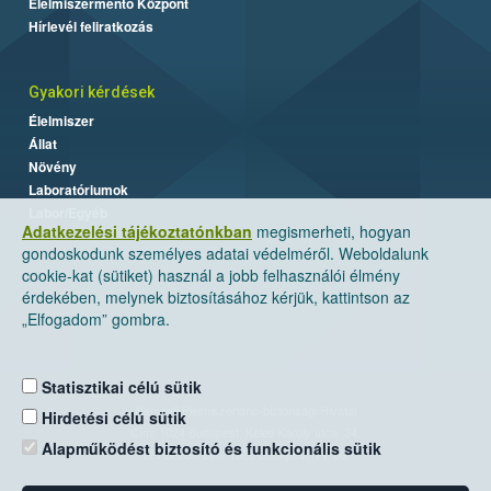
Élelmiszermentő Központ
Hírlevél feliratkozás
Gyakori kérdések
Élelmiszer
Állat
Növény
Laboratóriumok
Labor/Egyéb
Adatkezelési tájékoztatónkban
megismerheti, hogyan
gondoskodunk személyes adatai védelméről. Weboldalunk
cookie-kat (sütiket) használ a jobb felhasználói élmény
érdekében, melynek biztosításához kérjük, kattintson az
„Elfogadom” gombra.
Statisztikai célú sütik
Nemzeti Élelmiszerlánc-biztonsági Hivatal
Hirdetési célú sütik
Cím: 1024 Budapest, Keleti Károly utca. 24.
Alapműködést biztosító és funkcionális sütik
Levelezési cím: 1525 Budapest. Pf. 30.