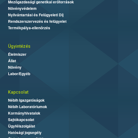
Mezőgazdasági genetikai erőforrások
Növényvédelem
Nyilvántartási és Felügyeleti Díj
Rendszerszervezés és felügyelet
Termékpálya-ellenőrzés
Ügyintézés
Élelmiszer
Állat
Növény
Labor/Egyéb
Kapcsolat
Nébih Igazgatóságok
Nébih Laboratóriumok
Kormányhivatalok
Sajtókapcsolat
Ügyfélszolgálat
Hatósági jogsegély