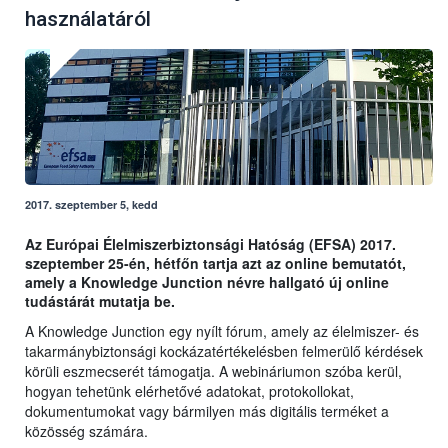
használatáról
2017. szeptember 5, kedd
Az Európai Élelmiszerbiztonsági Hatóság (EFSA) 2017.
szeptember 25-én, hétfőn tartja azt az online bemutatót,
amely a Knowledge Junction névre hallgató új online
tudástárát mutatja be.
A Knowledge Junction egy nyílt fórum, amely az élelmiszer- és
takarmánybiztonsági kockázatértékelésben felmerülő kérdések
körüli eszmecserét támogatja. A webináriumon szóba kerül,
hogyan tehetünk elérhetővé adatokat, protokollokat,
dokumentumokat vagy bármilyen más digitális terméket a
közösség számára.