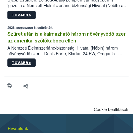
igazolta a Nemzeti Élelmiszerlánc-biztonsági Hivatal (Nébih) a
kőrisrontó karcsúdíszbogár (Agrilus planipennis) jelenlétét. A
TOVÁBB >
kártevőt nem csak színcsapdában találták meg, de már fertőzött
fában is azonosították. A növényvédelmi szakemberek folytatják
az intenzív felderítést, emellett az intézkedéseket a szlovák
2026. augusztus 6, csütörtök
hatósággal is összehangolják a terjedés megállítása érdekében.
Szüret után is alkalmazható három növényvédő szer
az amerikai szőlőkabóca ellen
A Nemzeti Élelmiszerlánc-biztonsági Hivatal (Nébih) három
növényvédő szer – Decis Forte, Klartan 24 EW, Oroganic –
engedélyokiratát módosította, így azok a szüretet követően,
TOVÁBB >
egészen a vesszőérettség (BBCH 91) stádiumáig
felhasználhatóak a szőlőben. A kiterjesztések célja, hogy a korai
érésű szőlőkben is legyen lehetőség a károsító elleni további
védekezésre. Az Oroganic készítmény kis kiszerelésben kiskerti
felhasználók számára is elérhető és ökológiai termesztésben is
engedélyezett.
Cookie beállítások
Hivatalunk