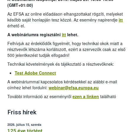
(GMT+01:00)
Az EFSA az online előadáson elhangzottakat rögzíti, melyeket
később saját honlapján tesz közzé. Az esemény napirendje
itt
érhető el.
A webináriumra regisztálni
itt
lehet.
Felhívjuk az érdeklődők figyelmét, hogy technikai okok miatt a
résztvevők létszáma korlátozott, ezért a szervezők csak az első
500 jelentkezést tudják elfogadni!
Technikai követelmények és tájékoztató a résztvevőknek:
Test Adobe Connect
A webináriummal kapcsolatos kérdésekkel az alábbi e-mail
címhez lehet fordulni:
webinar@efsa.europa.eu
További információ az eseményről
ezen a linken
található
Friss hírek
2026. július 15, szerda
125 éve történt