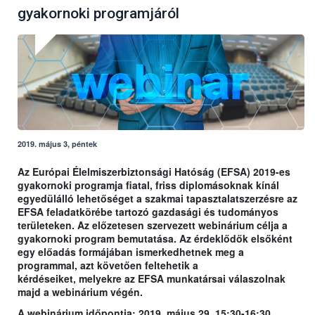
gyakornoki programjáról
2019. május 3, péntek
Az Európai Élelmiszerbiztonsági Hatóság (EFSA) 2019-es
gyakornoki programja fiatal, friss diplomásoknak kínál
egyedülálló lehetőséget a szakmai tapasztalatszerzésre az
EFSA feladatkörébe tartozó gazdasági és tudományos
területeken. Az előzetesen szervezett webinárium célja a
gyakornoki program bemutatása. Az érdeklődők elsőként
egy előadás formájában ismerkedhetnek meg a
programmal, azt követően feltehetik a
kérdéseiket, melyekre az EFSA munkatársai válaszolnak
majd a webinárium végén.
A webinárium időpontja: 2019. május 29. 15:30-16:30