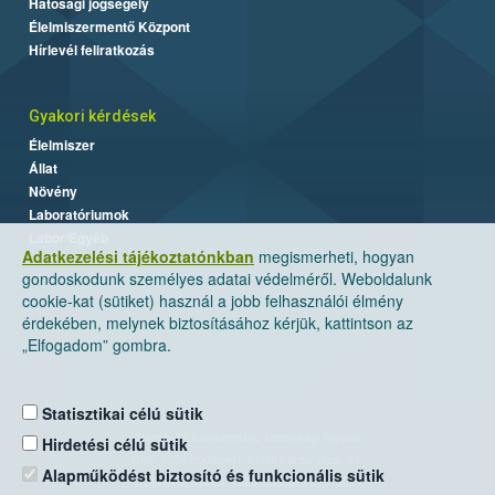
Hatósági jogsegély
Élelmiszermentő Központ
Hírlevél feliratkozás
Gyakori kérdések
Élelmiszer
Állat
Növény
Laboratóriumok
Labor/Egyéb
Adatkezelési tájékoztatónkban
megismerheti, hogyan
gondoskodunk személyes adatai védelméről. Weboldalunk
cookie-kat (sütiket) használ a jobb felhasználói élmény
érdekében, melynek biztosításához kérjük, kattintson az
„Elfogadom” gombra.
Statisztikai célú sütik
Nemzeti Élelmiszerlánc-biztonsági Hivatal
Hirdetési célú sütik
Cím: 1024 Budapest, Keleti Károly utca. 24.
Alapműködést biztosító és funkcionális sütik
Levelezési cím: 1525 Budapest. Pf. 30.