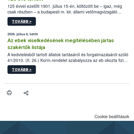
125 évvel ezelőtt 1901. július 15-én, költözött be – igaz, még
csak részben – a budapesti m. kir. állami vetőmagvizsgáló
állomás a Kis Rókus utca 15. szám alatti, Czigler Győző által
TOVÁBB >
tervezett új épületébe.
2026. július 6, hétfő
Az ebek viselkedésének megítélésében jártas
szakértők listája
A kedvtelésből tartott állatok tartásáról és forgalmazásáról szóló
41/2010. (II. 26.) Korm.rendelet szabályozza az eb okozta fizikai
sérülés, illetve ennek veszélye keletkezésekor felmerülő
TOVÁBB >
hatósági feladatokat, valamint a veszélyes eb tartását és annak
engedélyezését. Ezen eljárások során szükség esetén be kell
vonni az ebek viselkedésének megítélésében jártas szakértőt.
Cookie beállítások