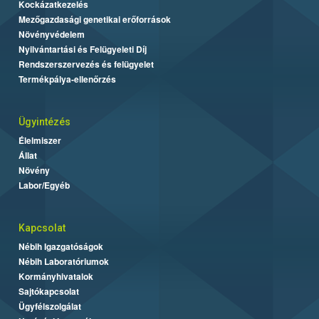
Kockázatkezelés
Mezőgazdasági genetikai erőforrások
Növényvédelem
Nyilvántartási és Felügyeleti Díj
Rendszerszervezés és felügyelet
Termékpálya-ellenőrzés
Ügyintézés
Élelmiszer
Állat
Növény
Labor/Egyéb
Kapcsolat
Nébih Igazgatóságok
Nébih Laboratóriumok
Kormányhivatalok
Sajtókapcsolat
Ügyfélszolgálat