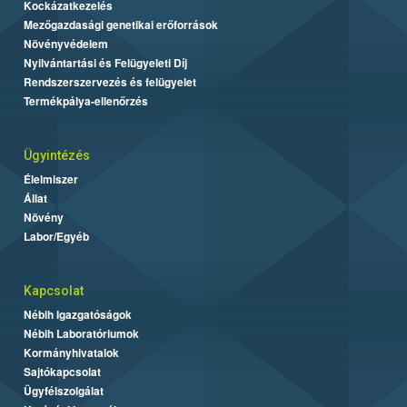
Kockázatkezelés
Mezőgazdasági genetikai erőforrások
Növényvédelem
Nyilvántartási és Felügyeleti Díj
Rendszerszervezés és felügyelet
Termékpálya-ellenőrzés
Ügyintézés
Élelmiszer
Állat
Növény
Labor/Egyéb
Kapcsolat
Nébih Igazgatóságok
Nébih Laboratóriumok
Kormányhivatalok
Sajtókapcsolat
Ügyfélszolgálat