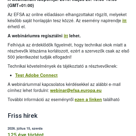
(GMT+01:00)
Az EFSA az online előadáson elhangzottakat rögzíti, melyeket
később saját honlapján tesz közzé. Az esemény napirendje
itt
érhető el.
A webináriumra regisztálni
itt
lehet.
Felhívjuk az érdeklődők figyelmét, hogy technikai okok miatt a
résztvevők létszáma korlátozott, ezért a szervezők csak az első
500 jelentkezést tudják elfogadni!
Technikai követelmények és tájékoztató a résztvevőknek:
Test Adobe Connect
A webináriummal kapcsolatos kérdésekkel az alábbi e-mail
címhez lehet fordulni:
webinar@efsa.europa.eu
További információ az eseményről
ezen a linken
található
Friss hírek
2026. július 15, szerda
125 éve történt