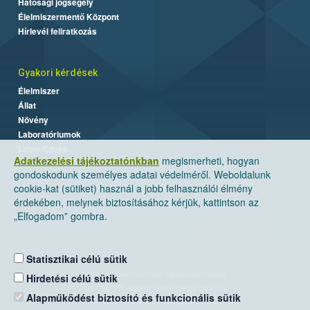
Hatósági jogsegély
Élelmiszermentő Központ
Hírlevél feliratkozás
Gyakori kérdések
Élelmiszer
Állat
Növény
Laboratóriumok
Labor/Egyéb
Adatkezelési tájékoztatónkban
megismerheti, hogyan
gondoskodunk személyes adatai védelméről. Weboldalunk
cookie-kat (sütiket) használ a jobb felhasználói élmény
érdekében, melynek biztosításához kérjük, kattintson az
„Elfogadom” gombra.
Statisztikai célú sütik
Nemzeti Élelmiszerlánc-biztonsági Hivatal
Hirdetési célú sütik
Cím: 1024 Budapest, Keleti Károly utca. 24.
Alapműködést biztosító és funkcionális sütik
Levelezési cím: 1525 Budapest. Pf. 30.