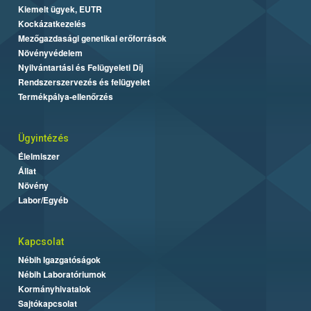
Kiemelt ügyek, EUTR
Kockázatkezelés
Mezőgazdasági genetikai erőforrások
Növényvédelem
Nyilvántartási és Felügyeleti Díj
Rendszerszervezés és felügyelet
Termékpálya-ellenőrzés
Ügyintézés
Élelmiszer
Állat
Növény
Labor/Egyéb
Kapcsolat
Nébih Igazgatóságok
Nébih Laboratóriumok
Kormányhivatalok
Sajtókapcsolat