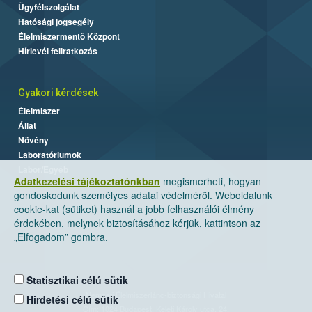
Ügyfélszolgálat
Hatósági jogsegély
Élelmiszermentő Központ
Hírlevél feliratkozás
Gyakori kérdések
Élelmiszer
Állat
Növény
Laboratóriumok
Labor/Egyéb
Adatkezelési tájékoztatónkban
megismerheti, hogyan
gondoskodunk személyes adatai védelméről. Weboldalunk
cookie-kat (sütiket) használ a jobb felhasználói élmény
érdekében, melynek biztosításához kérjük, kattintson az
„Elfogadom” gombra.
Statisztikai célú sütik
Nemzeti Élelmiszerlánc-biztonsági Hivatal
Hirdetési célú sütik
Cím: 1024 Budapest, Keleti Károly utca. 24.