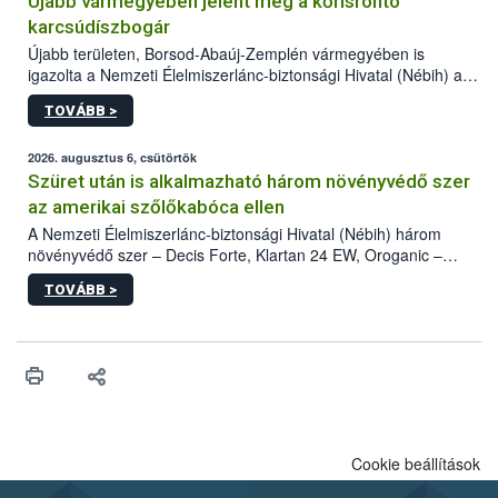
Újabb vármegyében jelent meg a kőrisrontó
karcsúdíszbogár
Újabb területen, Borsod-Abaúj-Zemplén vármegyében is
igazolta a Nemzeti Élelmiszerlánc-biztonsági Hivatal (Nébih) a
kőrisrontó karcsúdíszbogár (Agrilus planipennis) jelenlétét. A
TOVÁBB >
kártevőt nem csak színcsapdában találták meg, de már fertőzött
fában is azonosították. A növényvédelmi szakemberek folytatják
az intenzív felderítést, emellett az intézkedéseket a szlovák
2026. augusztus 6, csütörtök
hatósággal is összehangolják a terjedés megállítása érdekében.
Szüret után is alkalmazható három növényvédő szer
az amerikai szőlőkabóca ellen
A Nemzeti Élelmiszerlánc-biztonsági Hivatal (Nébih) három
növényvédő szer – Decis Forte, Klartan 24 EW, Oroganic –
engedélyokiratát módosította, így azok a szüretet követően,
TOVÁBB >
egészen a vesszőérettség (BBCH 91) stádiumáig
felhasználhatóak a szőlőben. A kiterjesztések célja, hogy a korai
érésű szőlőkben is legyen lehetőség a károsító elleni további
védekezésre. Az Oroganic készítmény kis kiszerelésben kiskerti
felhasználók számára is elérhető és ökológiai termesztésben is
engedélyezett.
Cookie beállítások