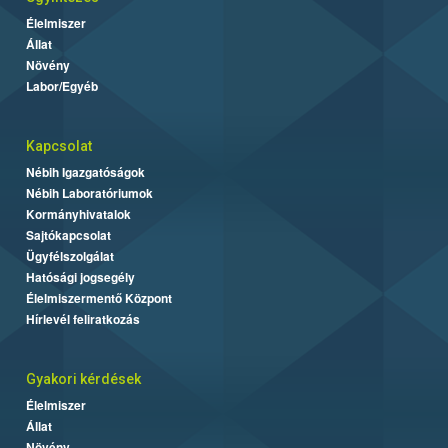
Élelmiszer
Állat
Növény
Labor/Egyéb
Kapcsolat
Nébih Igazgatóságok
Nébih Laboratóriumok
Kormányhivatalok
Sajtókapcsolat
Ügyfélszolgálat
Hatósági jogsegély
Élelmiszermentő Központ
Hírlevél feliratkozás
Gyakori kérdések
Élelmiszer
Állat
Növény