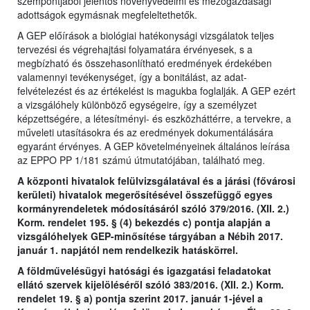
szempontjából jelentős növényvédelmi és mezőgazdasági
adottságok egymásnak megfeleltethetők.
A GEP előírások a biológiai hatékonysági vizsgálatok teljes
tervezési és végrehajtási folyamatára érvényesek, s a
megbízható és összehasonlítható eredmények érdekében
valamennyi tevékenységet, így a bonitálást, az adat-
felvételezést és az értékelést is magukba foglalják. A GEP ezért
a vizsgálóhely különböző egységeire, így a személyzet
képzettségére, a létesítményi- és eszközháttérre, a tervekre, a
műveleti utasításokra és az eredmények dokumentálására
egyaránt érvényes. A GEP követelményeinek általános leírása
az EPPO PP 1/181 számú útmutatójában, található meg.
A központi hivatalok felülvizsgálatával és a járási (fővárosi
kerületi) hivatalok megerősítésével összefüggő egyes
kormányrendeletek módosításáról szóló 379/2016. (XII. 2.)
Korm. rendelet 195. § (4) bekezdés c) pontja alapján a
vizsgálóhelyek GEP-minősítése tárgyában a Nébih 2017.
január 1. napjától nem rendelkezik hatáskörrel.
A földművelésügyi hatósági és igazgatási feladatokat
ellátó szervek kijelöléséről szóló 383/2016. (XII. 2.) Korm.
rendelet 19. § a) pontja szerint 2017. január 1-jével a