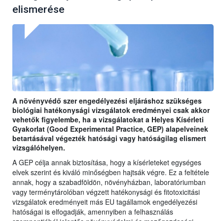
elismerése
A növényvédő szer engedélyezési eljáráshoz szükséges
biológiai hatékonysági vizsgálatok eredményei csak akkor
vehetők figyelembe, ha a vizsgálatokat a Helyes Kísérleti
Gyakorlat (Good Experimental Practice, GEP) alapelveinek
betartásával végezték hatósági vagy hatóságilag elismert
vizsgálóhelyen.
A GEP célja annak biztosítása, hogy a kísérleteket egységes
elvek szerint és kiváló minőségben hajtsák végre. Ez a feltétele
annak, hogy a szabadföldön, növényházban, laboratóriumban
vagy terménytárolóban végzett hatékonysági és fitotoxicitási
vizsgálatok eredményeit más EU tagállamok engedélyezési
hatóságai is elfogadják, amennyiben a felhasználás