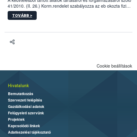
41/2010. (II. 26.) Korm.rendelet szabályozza az eb okozta fizikai
sérülés, illetve ennek veszélye keletkezésekor felmerülő
TOVÁBB >
hatósági feladatokat, valamint a veszélyes eb tartását és annak
engedélyezését. Ezen eljárások során szükség esetén be kell
vonni az ebek viselkedésének megítélésében jártas szakértőt.
Cookie beállítások
Hivatalunk
Bemutatkozás
Szervezeti felépítés
Gazdálkodási adatok
Felügyeleti szervünk
Projektek
Kapcsolódó linkek
Adatkezelési tájékoztató