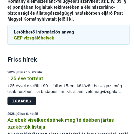
Kormány élelmiszerlánc-felügyeleti szervként az Éltv. 33. §
e) pontjában foglaltak tekintetében a élelmiszerlánc-
biztonsági és állategészségügyi hatáskörben eljáró Pest
Megyei Kormányhivatalt jelöli ki.
Letölthető információs anyag
GEP vizsgálóhelyek
Friss hírek
2026. július 15, szerda
125 éve történt
125 évvel ezelőtt 1901. július 15-én, költözött be – igaz, még
csak részben – a budapesti m. kir. állami vetőmagvizsgáló
állomás a Kis Rókus utca 15. szám alatti, Czigler Győző által
TOVÁBB >
tervezett új épületébe.
2026. július 6, hétfő
Az ebek viselkedésének megítélésében jártas
szakértők listája
A kedvtelésből tartott állatok tartásáról és forgalmazásáról szóló