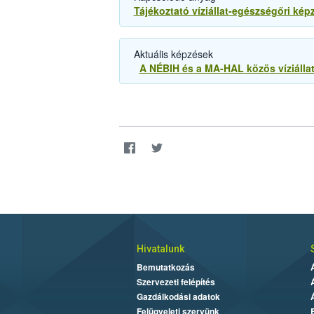
Tájékoztató víziállat-egészségőri kép
Aktuáli
A NÉBIH és a MA-HAL közös víziállat
Hivatalunk
Bemutatkozás
Szervezeti felépítés
Gazdálkodási adatok
Felügyeleti szervünk