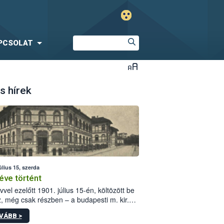
PCSOLAT
s hírek
úlius 15, szerda
éve történt
vvel ezelőtt 1901. július 15-én, költözött be
z, még csak részben – a budapesti m. kir.
i vetőmagvizsgáló állomás a Kis Rókus utca
VÁBB >
ám alatti, Czigler Győző által tervezett új