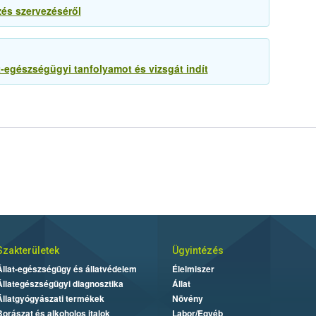
zés szervezéséről
s képzések
-egészségügyi tanfolyamot és vizsgát indít
Szakterületek
Ügyintézés
Állat-egészségügy és állatvédelem
Élelmiszer
Állategészségügyi diagnosztika
Állat
Állatgyógyászati termékek
Növény
Borászat és alkoholos italok
Labor/Egyéb