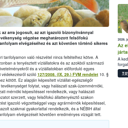
épüle
 az arra jogosult, az azt igazoló bizonyítvánnyal
tevékenység végzése meghatározott felsőfokú
2026. j
 tanfolyam elvégzéséhez és azt követően történő sikeres
Az e
járta
ri tanfolyamon való részvétel nincs feltételhez kötve. A
A kedv
onban a tenyésztett víziállatokra és az azokból származó
forga
vetelményekről és a víziállatokban előforduló egyes
Korm.
TO
i védekezésről szóló
127/2008. (IX. 29.) FVM rendelet
10. §
sérül
z kötött. Ez alapján képesített víziállat-egészségőr
felme
osi tevékenységet folytat, vagy halászati szak-üzemmérnöki,
veszé
Ezen 
ati mérnöki képesítéssel rendelkezik, vagy halászati
vonni
zatot szerzett, vagy felsőfokú állattenyésztő szakon
jártas
pzést igazoló végzettséggel vagy agrármérnök képesítéssel,
gazolt szakmai gyakorlattal rendelkezik, és a NÉBIH által
tanfolyam elvégezését követően eredményes vizsgát tett.
lódó anyag