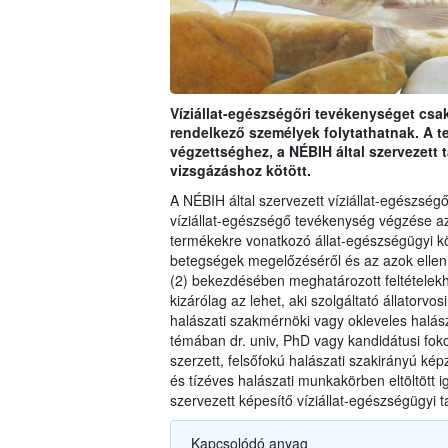
Víziállat-egészségőri tevékenységet csak
rendelkező személyek folytathatnak. A 
végzettséghez, a NÉBIH által szervezett
vizsgázáshoz kötött.
A NÉBIH által szervezett víziállat-egészségő
víziállat-egészségő tevékenység végzése az
termékekre vonatkozó állat-egészségügyi kö
betegségek megelőzéséről és az azok ellen
(2) bekezdésében meghatározott feltételekhe
kizárólag az lehet, aki szolgáltató állatorv
halászati szakmérnöki vagy okleveles halász
témában dr. univ, PhD vagy kandidátusi foko
szerzett, felsőfokú halászati szakirányú ké
és tízéves halászati munkakörben eltöltött i
szervezett képesítő víziállat-egészségügyi 
Kapcso