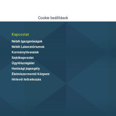
Cookie beállítások
Kapcsolat
Nébih Igazgatóságok
Nébih Laboratóriumok
Kormányhivatalok
Sajtókapcsolat
Ügyfélszolgálat
Hatósági jogsegély
Élelmiszermentő Központ
Hírlevél feliratkozás