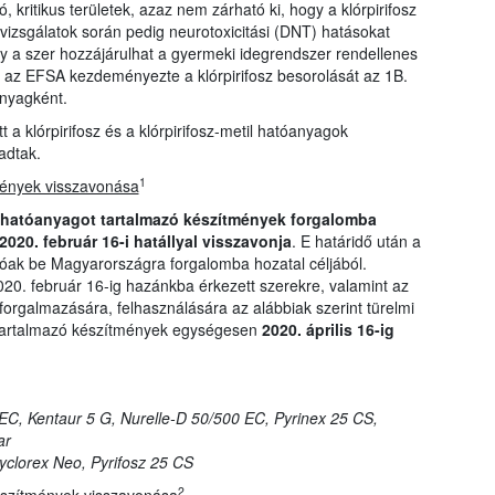
kritikus területek, azaz nem zárható ki, hogy a klórpirifosz
 vizsgálatok során pedig neurotoxicitási (DNT) hatásokat
gy a szer hozzájárulhat a gyermeki idegrendszer rendellenes
 az EFSA kezdeményezte a klórpirifosz besorolását az 1B.
anyagként.
t a klórpirifosz és a klórpirifosz-metil hatóanyagok
adtak.
1
mények visszavonása
z hatóanyagot tartalmazó készítmények forgalomba
020. február 16-i hatállyal visszavonja
. E határidő után a
óak be Magyarországra forgalomba hozatal céljából.
0. február 16-ig hazánkba érkezett szerekre, valamint az
forgalmazására, felhasználására az alábbiak szerint türelmi
ot tartalmazó készítmények egységesen
2020. április 16-ig
C, Kentaur 5 G, Nurelle-D 50/500 EC, Pyrinex 25 CS,
ar
 Pyclorex Neo, Pyrifosz 25 CS
2