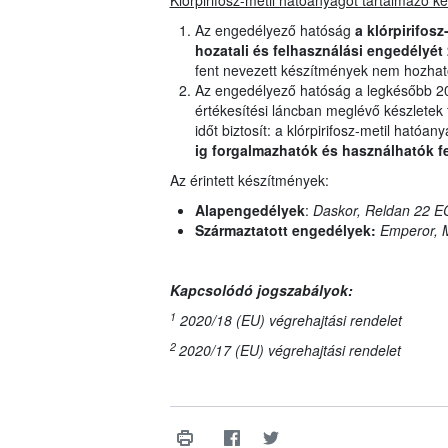
Klórpirifosz-metil hatóanyagot tartalmazó 
Az engedélyező hatóság
a klórpirifos
hozatali és felhasználási
engedélyét 2
fent nevezett készítmények nem hozhat
Az engedélyező hatóság a legkésőbb 202
értékesítési láncban meglévő készletek 
időt biztosít: a klórpirifosz-metil hat
ig forgalmazhatók és használhatók fe
Az érintett készítmények:
Alapengedélyek
:
Daskor, Reldan 22 E
Származtatott engedélyek:
Emperor, M
Kapcsolódó jogszabályok:
1
2020/18 (EU) végrehajtási rendelet
2
2020/17 (EU) végrehajtási rendelet