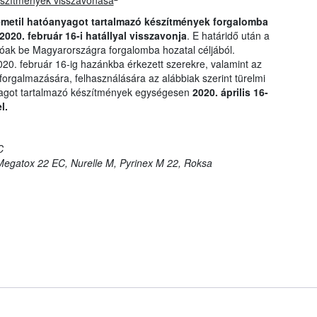
készítmények visszavonása
z-metil hatóanyagot tartalmazó készítmények forgalomba
020. február 16-i hatállyal visszavonja
. E határidő után a
óak be Magyarországra forgalomba hozatal céljából.
0. február 16-ig hazánkba érkezett szerekre, valamint az
forgalmazására, felhasználására az alábbiak szerint türelmi
óanyagot tartalmazó készítmények egységesen
2020. április 16-
l.
C
egatox 22 EC, Nurelle M, Pyrinex M 22, Roksa