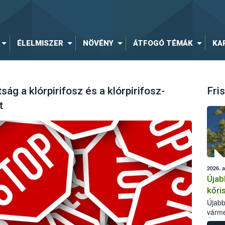
ÉLELMISZER
NÖVÉNY
ÁTFOGÓ TÉMÁK
KA
ág a klórpirifosz és a klórpirifosz-
Fris
t
2026. 
Újab
kőri
Újabb
várme
Élelm