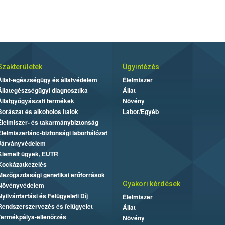
Szakterületek
Ügyintézés
Állat-egészségügy és állatvédelem
Élelmiszer
Állategészségügyi diagnosztika
Állat
Állatgyógyászati termékek
Növény
Borászat és alkoholos italok
Labor/Egyéb
Élelmiszer- és takarmánybiztonság
Élelmiszerlánc-biztonsági laborhálózat
Járványvédelem
Kiemelt ügyek, EUTR
Kockázatkezelés
Mezőgazdasági genetikai erőforrások
Gyakori kérdések
Növényvédelem
Nyilvántartási és Felügyeleti Díj
Élelmiszer
Rendszerszervezés és felügyelet
Állat
Termékpálya-ellenőrzés
Növény