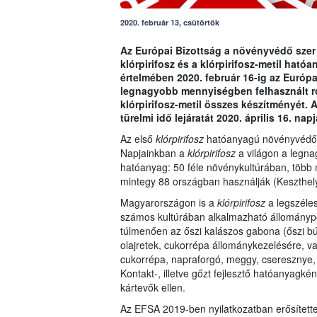
2020. február 13, csütörtök
Az Európai Bizottság a növényvédő szer 
klórpirifosz és a klórpirifosz-metil hat
értelmében 2020. február 16-ig az Európ
legnagyobb mennyiségben felhasznált rov
klórpirifosz-metil összes készítményét. 
türelmi idő lejáratát 2020. április 16. nap
Az első
klórpirifosz
hatóanyagú növényvédő s
Napjainkban a
klórpirifosz
a világon a legna
hatóanyag: 50 féle növénykultúrában, több m
mintegy 88 országban használják (Keszthely
Magyarországon is a
klórpirifosz
a legszéles
számos kultúrában alkalmazható állományperm
túlmenően az őszi kalászos gabona (őszi búza
olajretek, cukorrépa állománykezelésére, 
cukorrépa, napraforgó, meggy, cseresznye, 
Kontakt-, illetve gőzt fejlesztő hatóanyagké
kártevők ellen.
Az EFSA 2019-ben nyilatkozatban erősítette