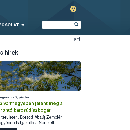
PCSOLAT
s hírek
augusztus 7, péntek
b vármegyében jelent meg a
srontó karcsúdíszbogár
 területen, Borsod-Abaúj-Zemplén
gyében is igazolta a Nemzeti
iszerlánc-biztonsági Hivatal (Nébih) a