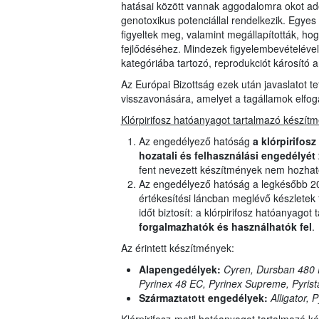
hatásai között vannak aggodalomra okot adó, 
genotoxikus potenciállal rendelkezik. Egyes
figyeltek meg, valamint megállapították, ho
fejlődéséhez. Mindezek figyelembevételével
kategóriába tartozó, reprodukciót károsító 
Az Európai Bizottság ezek után javaslatot tet
visszavonására, amelyet a tagállamok elfog
Klórpirifosz hatóanyagot tartalmazó készít
Az engedélyező hatóság
a klórpirifos
hozatali és felhasználási
engedélyét 2
fent nevezett készítmények nem hozhat
Az engedélyező hatóság a legkésőbb 202
értékesítési láncban meglévő készletek 
időt biztosít: a klórpirifosz hatóanyag
forgalmazhatók és használhatók fel
.
Az érintett készítmények:
Alapengedélyek:
Cyren, Dursban 480 E
Pyrinex 48 EC, Pyrinex Supreme, Pyrist
Származtatott engedélyek:
Alligator,