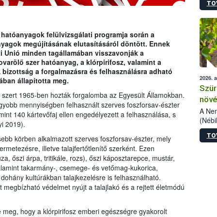
TO
kőris
jelen
talál
azono
hatóanyagok felülvizsgálati programja során a
folyta
óanyagok megújításának elutasításáról döntött. Ennek
intéz
ai Unió minden tagállamában visszavonják a
össze
arölő szer hatóanyag, a klórpirifosz, valamint a
érdek
A bizottság a forgalmazásra és felhasználásra adható
2026. 
jában állapította meg.
Szür
zert 1965-ben hozták forgalomba az Egyesült Államokban.
növé
gyobb mennyiségben felhasznált szerves foszforsav-észter
szől
A Nem
int 140 kártevőfaj ellen engedélyezett a felhasználása, s
(Nébi
i 2019).
Klart
TO
módos
ebb körben alkalmazott szerves foszforsav-észter, mely
egész
etezésre, illetve talajfertőtlenítő szerként. Ezen
felha
, őszi árpa, tritikále, rozs), őszi káposztarepce, mustár,
célja
valamint takarmány-, csemege- és vetőmag-kukorica,
lehet
dohány kultúrákban talajkezelésre is felhasználható.
Az Or
nt megbízható védelmet nyújt a talajlakó és a rejtett életmódú
felha
terme
 meg, hogy a klórpirifosz emberi egészségre gyakorolt