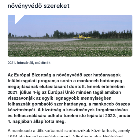
növényvédő szereket
2021. február 25, csütörtök
Az Európai Bizottság a növényvédő szer hatóanyagok
felülvizsgálati programja során a mankoceb hatóanyag
megújításának elutasításáról döntött. Ennek értelmében
2021. július 4-ig az Európai Unió minden tagállamában
visszavonják az egyik legnagyobb mennyiségben
felhasznált gombaölő szer hatóanyag, a mankoceb összes
készítményét. A bizottság a készítmények forgalmazására
és felhasználására adható türelmi idő lejáratát 2022. január
4. napjában állapította meg.
A mankoceb a ditiokarbamát-származékok közé tartozik, amely
1934 óta ismert vegyületcsoport. A lisztharmatok kivételével