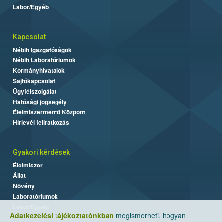
Labor/Egyéb
Kapcsolat
Nébih Igazgatóságok
Nébih Laboratóriumok
Kormányhivatalok
Sajtókapcsolat
Ügyfélszolgálat
Hatósági jogsegély
Élelmiszermentő Központ
Hírlevél feliratkozás
Gyakori kérdések
Élelmiszer
Állat
Növény
Laboratóriumok
Labor/Egyéb
Adatkezelési tájékoztatónkban
megismerheti, hogyan