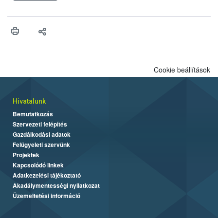
felhasználhatóak a szőlőben. A kiterjesztések célja, hogy a korai
érésű szőlőkben is legyen lehetőség a károsító elleni további
védekezésre. Az Oroganic készítmény kis kiszerelésben kiskerti
felhasználók számára is elérhető és ökológiai termesztésben is
engedélyezett.
Cookie beállítások
Hivatalunk
Bemutatkozás
Szervezeti felépítés
Gazdálkodási adatok
Felügyeleti szervünk
Projektek
Kapcsolódó linkek
Adatkezelési tájékoztató
Akadálymentességi nyilatkozat
Üzemeltetési információ