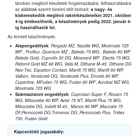
láncban meglévő készletek forgalmazására, felhasználására
az alábbiak szerint türelmi időt biztosít:
a nagy- és
kiskereskedők meglévő raktérkészleteiket 2021. október
4-ig értékesíthetik, a készítmények pedig 2022. január 4-
ig használhatók fel.
Az érintett készítmények:
Alapengedélyek
:
Pergado MZ, Nautile WG, Moximate 725
WP , Profilux ,Quantum MZ , Baledo 75 WG , Baledo 80 WP,
Baledo Gold, Cuprofix 30 DG, Micexanil WP, Electis 75 WG,
Ridomil Gold MZ 68 WG, Valis M, Dithane M-45, Dithane DG
Neo-Tec, Equation Contact, Manfil 75 WG, Manfil 80 WP,
Valbon, Vondozeb DG, Vondozeb Plus, Emzeb 80 WP,
Cupertine, MFudan 75 WG, Fudan 80 WP ,Acrobat MZ WG,
Moximate 725 WG
Származtatott engedélyek
:
Cuprosan Super F, Roxam 75
WG, Milcozebe 80 WP, Avtar 75 NT, Manfil Plus 75 WG,
Milcozebe DG, Indofil M 45 , Manco 80 WP ,Manzate 75
DF,Penncozeb DG,Trimanoc DG ,Penncozeb Plus, Tridex
750, Fudan Gold
Kapcsolódó jogszabály: