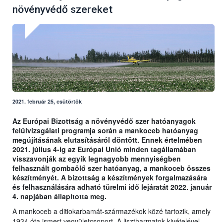
növényvédő szereket
2021. február 25, csütörtök
Az Európai Bizottság a növényvédő szer hatóanyagok
felülvizsgálati programja során a mankoceb hatóanyag
megújításának elutasításáról döntött. Ennek értelmében
2021. július 4-ig az Európai Unió minden tagállamában
visszavonják az egyik legnagyobb mennyiségben
felhasznált gombaölő szer hatóanyag, a mankoceb összes
készítményét. A bizottság a készítmények forgalmazására
és felhasználására adható türelmi idő lejáratát 2022. január
4. napjában állapította meg.
A mankoceb a ditiokarbamát-származékok közé tartozik, amely
1934 óta ismert vegyületcsoport. A lisztharmatok kivételével