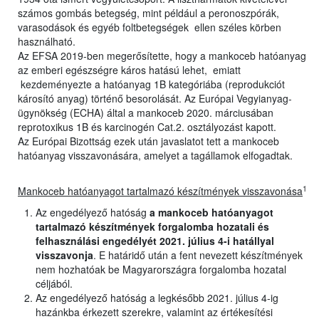
számos gombás betegség, mint például a peronoszpórák,
varasodások és egyéb foltbetegségek ellen széles körben
használható.
Az EFSA 2019-ben megerősítette, hogy a mankoceb hatóanyag
az emberi egészségre káros hatású lehet, emiatt
kezdeményezte a hatóanyag 1B kategóriába (reprodukciót
károsító anyag) történő besorolását. Az Európai Vegyianyag-
ügynökség (ECHA) által a mankoceb 2020. márciusában
reprotoxikus 1B és karcinogén Cat.2. osztályozást kapott.
Az Európai Bizottság ezek után javaslatot tett a mankoceb
hatóanyag visszavonására, amelyet a tagállamok elfogadtak.
1
Mankoceb hatóanyagot tartalmazó készítmények visszavonása
Az engedélyező hatóság
a mankoceb hatóanyagot
tartalmazó készítmények forgalomba hozatali és
felhasználási engedélyét 2021. július 4-i hatállyal
visszavonja
. E határidő után a fent nevezett készítmények
nem hozhatóak be Magyarországra forgalomba hozatal
céljából.
Az engedélyező hatóság a legkésőbb 2021. július 4-ig
hazánkba érkezett szerekre, valamint az értékesítési