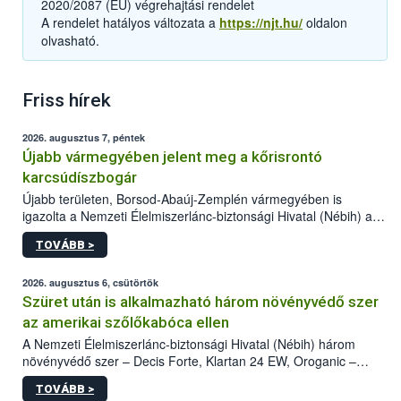
2020/2087 (EU) végrehajtási rendelet
A rendelet hatályos változata a
https://njt.hu/
oldalon
olvasható.
Friss hírek
2026. augusztus 7, péntek
Újabb vármegyében jelent meg a kőrisrontó
karcsúdíszbogár
Újabb területen, Borsod-Abaúj-Zemplén vármegyében is
igazolta a Nemzeti Élelmiszerlánc-biztonsági Hivatal (Nébih) a
kőrisrontó karcsúdíszbogár (Agrilus planipennis) jelenlétét. A
TOVÁBB >
kártevőt nem csak színcsapdában találták meg, de már fertőzött
fában is azonosították. A növényvédelmi szakemberek folytatják
az intenzív felderítést, emellett az intézkedéseket a szlovák
2026. augusztus 6, csütörtök
hatósággal is összehangolják a terjedés megállítása érdekében.
Szüret után is alkalmazható három növényvédő szer
az amerikai szőlőkabóca ellen
A Nemzeti Élelmiszerlánc-biztonsági Hivatal (Nébih) három
növényvédő szer – Decis Forte, Klartan 24 EW, Oroganic –
engedélyokiratát módosította, így azok a szüretet követően,
TOVÁBB >
egészen a vesszőérettség (BBCH 91) stádiumáig