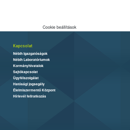
Cookie beállítások
Kapcsolat
Nébih Igazgatóságok
Nébih Laboratóriumok
Kormányhivatalok
Sajtókapcsolat
Ügyfélszolgálat
Hatósági jogsegély
Élelmiszermentő Központ
Hírlevél feliratkozás