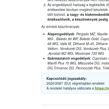
Az engedélyező hatóság a legkésőbb 202
értékesítési láncban meglévő készletek 
időt biztosít:
a nagy- és kiskereskedők
értékesíthetik, a készítmények pedig 
Az érintett készítmények:
Alapengedélyek
:
Pergado MZ, Nautile
WG , Baledo 80 WP, Baledo Gold, Cupro
68 WG, Valis M, Dithane M-45, Dithane
Valbon, Vondozeb DG, Vondozeb Plus,
,Acrobat MZ WG, Moximate 725 WG
Származtatott engedélyek
:
Cuprosan 
Manfil Plus 75 WG, Milcozebe DG, Indo
DG,Trimanoc DG ,Penncozeb Plus, Trid
Kapcsolódó jogszabály:
2020/2087 (EU) végrehajtási rendelet
A rendelet hatályos változata a
https://n