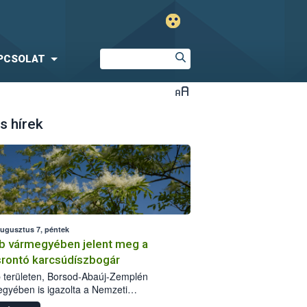
PCSOLAT
s hírek
augusztus 7, péntek
b vármegyében jelent meg a
srontó karcsúdíszbogár
 területen, Borsod-Abaúj-Zemplén
gyében is igazolta a Nemzeti
iszerlánc-biztonsági Hivatal (Nébih) a