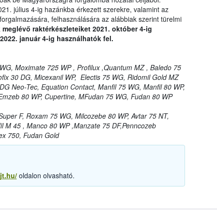
1. július 4-ig hazánkba érkezett szerekre, valamint az
forgalmazására, felhasználására az alábbiak szerint türelmi
 meglévő raktérkészleteiket 2021. október 4-ig
2022. január 4-ig használhatók fel.
 WG, Moximate 725 WP , Profilux ,Quantum MZ , Baledo 75
fix 30 DG, Micexanil WP, Electis 75 WG, Ridomil Gold MZ
 DG Neo-Tec, Equation Contact, Manfil 75 WG, Manfil 80 WP,
 Emzeb 80 WP, Cupertine, MFudan 75 WG, Fudan 80 WP
Super F, Roxam 75 WG, Milcozebe 80 WP, Avtar 75 NT,
fil M 45 , Manco 80 WP ,Manzate 75 DF,Penncozeb
ex 750, Fudan Gold
jt.hu/
oldalon olvasható.