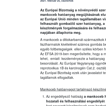
2021. február 25, csütörtök
Az Európai Bizottság a növényvédő szer 
mankoceb hatóanyag megújításának elutas
az Európai Unió minden tagállamában v
felhasznált gombaölő szer hatóanyag, a
készítmények forgalmazására és felhaszná
napjában állapította meg.
A mankoceb a ditiokarbamát-származékok kö
lisztharmatok kivételével számos gombás b
egyéb foltbetegségek ellen széles körben 
Az EFSA 2019-ben megerősítette, hogy a 
lehet, emiatt kezdeményezte a hatóanyag 1
besorolását. Az Európai Vegyianyag-ügynö
reprotoxikus 1B és karcinogén Cat.2. osztál
Az Európai Bizottság ezek után javaslatot 
tagállamok elfogadtak.
Mankoceb hatóanyagot tartalmazó készítm
Az engedélyező hatóság
a mankoceb h
hozatali és felhasználási engedélyét 2
fent nevezett készítmények nem hozhat