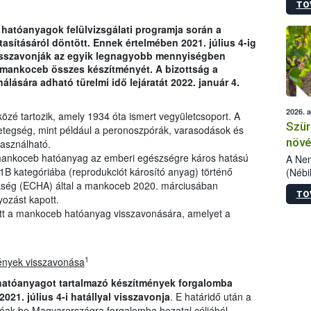
TO
kőris
jelen
hatóanyagok felülvizsgálati programja során a
talál
ításáról döntött. Ennek értelmében 2021. július 4-ig
azono
isszavonják az egyik legnagyobb mennyiségben
folyta
 mankoceb összes készítményét. A bizottság a
intéz
lására adható türelmi idő lejáratát 2022. január 4.
össze
érdek
2026. 
zé tartozik, amely 1934 óta ismert vegyületcsoport. A
Szür
etegség, mint például a peronoszpórák, varasodások és
növé
használható.
mankoceb hatóanyag az emberi egészségre káros hatású
szől
A Nem
B kategóriába (reprodukciót károsító anyag) történő
(Nébi
Klart
kség (ECHA) által a mankoceb 2020. márciusában
TO
módos
yozást kapott.
egész
tett a mankoceb hatóanyag visszavonására, amelyet a
felha
célja
lehet
1
ények visszavonása
Az Or
felha
atóanyagot tartalmazó készítmények forgalomba
terme
021. július 4-i hatállyal visszavonja
. E határidő után a
óak be Magyarországra forgalomba hozatal céljából.