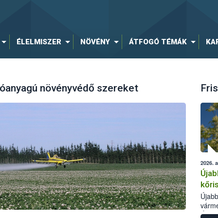
ÉLELMISZER
NÖVÉNY
ÁTFOGÓ TÉMÁK
KA
tóanyagú növényvédő szereket
Fris
2026. 
Újab
kőri
Újabb
várme
Élelm