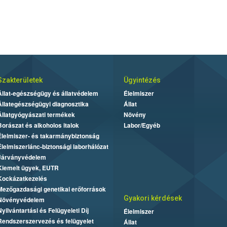
Szakterületek
Ügyintézés
Állat-egészségügy és állatvédelem
Élelmiszer
Állategészségügyi diagnosztika
Állat
Állatgyógyászati termékek
Növény
Borászat és alkoholos italok
Labor/Egyéb
Élelmiszer- és takarmánybiztonság
Élelmiszerlánc-biztonsági laborhálózat
Járványvédelem
Kiemelt ügyek, EUTR
Kockázatkezelés
Mezőgazdasági genetikai erőforrások
Gyakori kérdések
Növényvédelem
Nyilvántartási és Felügyeleti Díj
Élelmiszer
Rendszerszervezés és felügyelet
Állat