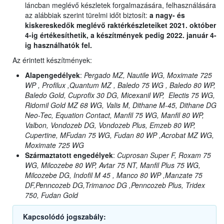
láncban meglévő készletek forgalmazására, felhasználására
az alábbiak szerint türelmi időt biztosít:
a nagy- és
kiskereskedők meglévő raktérkészleteiket 2021. október
4-ig értékesíthetik, a készítmények pedig 2022. január 4-
ig használhatók fel.
Az érintett készítmények:
Alapengedélyek
:
Pergado MZ, Nautile WG, Moximate 725
WP , Profilux ,Quantum MZ , Baledo 75 WG , Baledo 80 WP,
Baledo Gold, Cuprofix 30 DG, Micexanil WP, Electis 75 WG,
Ridomil Gold MZ 68 WG, Valis M, Dithane M-45, Dithane DG
Neo-Tec, Equation Contact, Manfil 75 WG, Manfil 80 WP,
Valbon, Vondozeb DG, Vondozeb Plus, Emzeb 80 WP,
Cupertine, MFudan 75 WG, Fudan 80 WP ,Acrobat MZ WG,
Moximate 725 WG
Származtatott engedélyek
:
Cuprosan Super F, Roxam 75
WG, Milcozebe 80 WP, Avtar 75 NT, Manfil Plus 75 WG,
Milcozebe DG, Indofil M 45 , Manco 80 WP ,Manzate 75
DF,Penncozeb DG,Trimanoc DG ,Penncozeb Plus, Tridex
750, Fudan Gold
Kapcsolódó jogszabály: