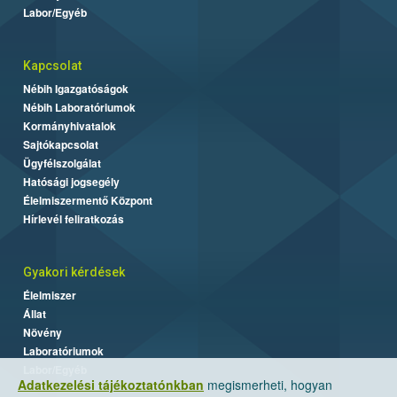
Labor/Egyéb
Kapcsolat
Nébih Igazgatóságok
Nébih Laboratóriumok
Kormányhivatalok
Sajtókapcsolat
Ügyfélszolgálat
Hatósági jogsegély
Élelmiszermentő Központ
Hírlevél feliratkozás
Gyakori kérdések
Élelmiszer
Állat
Növény
Laboratóriumok
Labor/Egyéb
Adatkezelési tájékoztatónkban
megismerheti, hogyan