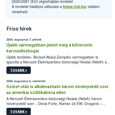
2020/2087 (EU) végrehajtási rendelet
A rendelet hatályos változata a
https://njt.hu/
oldalon
olvasható.
Friss hírek
2026. augusztus 7, péntek
Újabb vármegyében jelent meg a kőrisrontó
karcsúdíszbogár
Újabb területen, Borsod-Abaúj-Zemplén vármegyében is
igazolta a Nemzeti Élelmiszerlánc-biztonsági Hivatal (Nébih) a
kőrisrontó karcsúdíszbogár (Agrilus planipennis) jelenlétét. A
TOVÁBB >
kártevőt nem csak színcsapdában találták meg, de már fertőzött
fában is azonosították. A növényvédelmi szakemberek folytatják
az intenzív felderítést, emellett az intézkedéseket a szlovák
2026. augusztus 6, csütörtök
hatósággal is összehangolják a terjedés megállítása érdekében.
Szüret után is alkalmazható három növényvédő szer
az amerikai szőlőkabóca ellen
A Nemzeti Élelmiszerlánc-biztonsági Hivatal (Nébih) három
növényvédő szer – Decis Forte, Klartan 24 EW, Oroganic –
engedélyokiratát módosította, így azok a szüretet követően,
TOVÁBB >
egészen a vesszőérettség (BBCH 91) stádiumáig