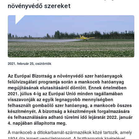
növényvédő szereket
2021. február 25, csütörtök
Az Európai Bizottság a növényvédő szer hatóanyagok
felülvizsgálati programja során a mankoceb hatóanyag
megújításának elutasításáról döntött. Ennek értelmében
2021. július 4-ig az Európai Unió minden tagállamában
visszavonják az egyik legnagyobb mennyiségben
felhasznált gombaölő szer hatóanyag, a mankoceb összes
készítményét. A bizottság a készítmények forgalmazására
és felhasználására adható türelmi idő lejáratát 2022. január
4. napjában állapította meg.
A mankoceb a ditiokarbamát-származékok közé tartozik, amely
1934 óta ismert vegyületcsoport. A lisztharmatok kivételével