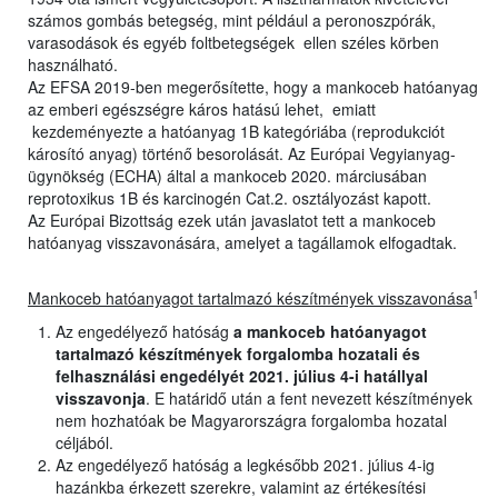
számos gombás betegség, mint például a peronoszpórák,
varasodások és egyéb foltbetegségek ellen széles körben
használható.
Az EFSA 2019-ben megerősítette, hogy a mankoceb hatóanyag
az emberi egészségre káros hatású lehet, emiatt
kezdeményezte a hatóanyag 1B kategóriába (reprodukciót
károsító anyag) történő besorolását. Az Európai Vegyianyag-
ügynökség (ECHA) által a mankoceb 2020. márciusában
reprotoxikus 1B és karcinogén Cat.2. osztályozást kapott.
Az Európai Bizottság ezek után javaslatot tett a mankoceb
hatóanyag visszavonására, amelyet a tagállamok elfogadtak.
1
Mankoceb hatóanyagot tartalmazó készítmények visszavonása
Az engedélyező hatóság
a mankoceb hatóanyagot
tartalmazó készítmények forgalomba hozatali és
felhasználási engedélyét 2021. július 4-i hatállyal
visszavonja
. E határidő után a fent nevezett készítmények
nem hozhatóak be Magyarországra forgalomba hozatal
céljából.
Az engedélyező hatóság a legkésőbb 2021. július 4-ig
hazánkba érkezett szerekre, valamint az értékesítési