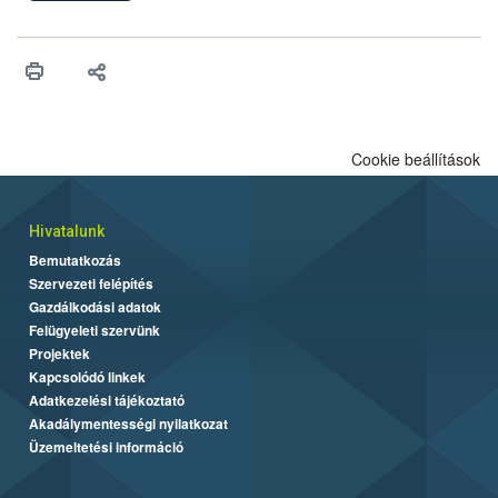
felhasználhatóak a szőlőben. A kiterjesztések célja, hogy a korai
érésű szőlőkben is legyen lehetőség a károsító elleni további
védekezésre. Az Oroganic készítmény kis kiszerelésben kiskerti
felhasználók számára is elérhető és ökológiai termesztésben is
engedélyezett.
Cookie beállítások
Hivatalunk
Bemutatkozás
Szervezeti felépítés
Gazdálkodási adatok
Felügyeleti szervünk
Projektek
Kapcsolódó linkek
Adatkezelési tájékoztató
Akadálymentességi nyilatkozat
Üzemeltetési információ