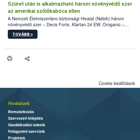
hatósággal is összehangolják a terjedés megállítása érdekében.
Szüret után is alkalmazható három növényvédő szer
az amerikai szőlőkabóca ellen
A Nemzeti Élelmiszerlánc-biztonsági Hivatal (Nébih) három
növényvédő szer – Decis Forte, Klartan 24 EW, Oroganic –
engedélyokiratát módosította, így azok a szüretet követően,
TOVÁBB >
egészen a vesszőérettség (BBCH 91) stádiumáig
felhasználhatóak a szőlőben. A kiterjesztések célja, hogy a korai
érésű szőlőkben is legyen lehetőség a károsító elleni további
védekezésre. Az Oroganic készítmény kis kiszerelésben kiskerti
felhasználók számára is elérhető és ökológiai termesztésben is
engedélyezett.
Cookie beállítások
Hivatalunk
Bemutatkozás
Szervezeti felépítés
Gazdálkodási adatok
Felügyeleti szervünk
Projektek