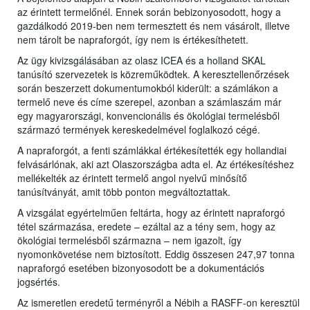
az érintett termelőnél. Ennek során bebizonyosodott, hogy a
gazdálkodó 2019-ben nem termesztett és nem vásárolt, illetve
nem tárolt be napraforgót, így nem is értékesíthetett.
Az ügy kivizsgálásában az olasz ICEA és a holland SKAL
tanúsító szervezetek is közreműködtek. A keresztellenőrzések
során beszerzett dokumentumokból kiderült: a számlákon a
termelő neve és címe szerepel, azonban a számlaszám már
egy magyarországi, konvencionális és ökológiai termelésből
származó termények kereskedelmével foglalkozó cégé.
A napraforgót, a fenti számlákkal értékesítették egy hollandiai
felvásárlónak, aki azt Olaszországba adta el. Az értékesítéshez
mellékelték az érintett termelő angol nyelvű minősítő
tanúsítványát, amit több ponton megváltoztattak.
A vizsgálat egyértelműen feltárta, hogy az érintett napraforgó
tétel származása, eredete – ezáltal az a tény sem, hogy az
ökológiai termelésből származna – nem igazolt, így
nyomonkövetése nem biztosított. Eddig összesen 247,97 tonna
napraforgó esetében bizonyosodott be a dokumentációs
jogsértés.
Az ismeretlen eredetű terményről a Nébih a RASFF-on keresztül