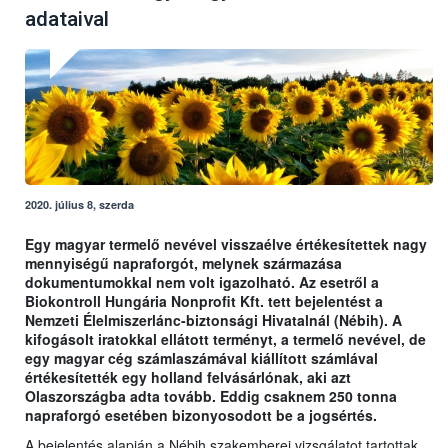
adataival
2020. július 8, szerda
Egy magyar termelő nevével visszaélve értékesítettek nagy
mennyiségű napraforgót, melynek származása
dokumentumokkal nem volt igazolható. Az esetről a
Biokontroll Hungária Nonprofit Kft. tett bejelentést a
Nemzeti Élelmiszerlánc-biztonsági Hivatalnál (Nébih). A
kifogásolt iratokkal ellátott terményt, a termelő nevével, de
egy magyar cég számlaszámával kiállított számlával
értékesítették egy holland felvásárlónak, aki azt
Olaszországba adta tovább. Eddig csaknem 250 tonna
napraforgó esetében bizonyosodott be a jogsértés.
A bejelentés alapján a Nébih szakemberei vizsgálatot tartottak