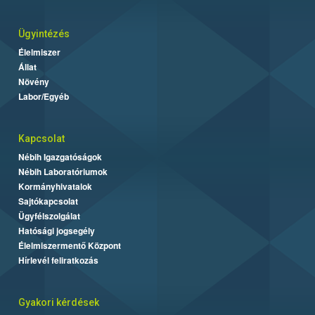
Ügyintézés
Élelmiszer
Állat
Növény
Labor/Egyéb
Kapcsolat
Nébih Igazgatóságok
Nébih Laboratóriumok
Kormányhivatalok
Sajtókapcsolat
Ügyfélszolgálat
Hatósági jogsegély
Élelmiszermentő Központ
Hírlevél feliratkozás
Gyakori kérdések