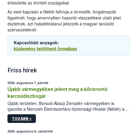
értesítette az érintett országokat.
Az eset kapcsán a Nébih felhívja a termelők, forgalmazók
figyelmét, hogy amennyiben hasonló visszaélésre utaló jelet
észlelnek, azt haladéktalanul jelezzék a magyar tanúsító
szervezeteknél.
Kapcsolódó anyagok:
közlemény letölthető formában
Friss hírek
2026. augusztus 7, péntek
Újabb vármegyében jelent meg a kőrisrontó
karcsúdíszbogár
Újabb területen, Borsod-Abaúj-Zemplén vármegyében is
igazolta a Nemzeti Élelmiszerlánc-biztonsági Hivatal (Nébih) a
kőrisrontó karcsúdíszbogár (Agrilus planipennis) jelenlétét. A
TOVÁBB >
kártevőt nem csak színcsapdában találták meg, de már fertőzött
fában is azonosították. A növényvédelmi szakemberek folytatják
az intenzív felderítést, emellett az intézkedéseket a szlovák
2026. augusztus 6, csütörtök