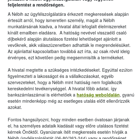
feljelentést a rendőrségen.
A Nébih az ügyfélszolgálatára érkezett megkeresések alapján
értesült arról, hogy ismeretlen személy, magát a Nébih
munkatársának kiadva, a hivatal által lefoglalt élelmiszereket
kínált emailben eladásra. A hatóság nevével visszaélő csaló
díjbekérő alapján átutalásos fizetési lehetőséget ajánlott a
vevőknek, akik válaszüzenetben adhatták le megrendelésüket.
Az ajánlattal kapcsolatban továbbá azt írta, az csak rövid ideig
érvényes, ezt követően pedig megsemmisítik a termékeket.
A hivatal megtette a szükséges intézkedéseket. Egyúttal ezúton
figyelmezteti a lakosságot és a vállalkozásokat, egyéb
szervezeteket, hogy a Nébih mint hatóság nem foglalkozik
kereskedelmi tevékenységgel. A hivatal főbb adatai, így
bankszámlaszámai is elérhetőek a
hatóság weboldalán
, gyanú
esetén mindenképp még az esetleges utalás előtt ellenőrizzék
azokat.
Fontos hangsúlyozni, hogy minden esetben óvatosan járjanak
el, ha személyes adataik kiadását vagy előre utalásos fizetést
kérnek Önöktől. Gyanúsnak ítélt megkeresés esetén hívják a
Nébih ügyfélszolgálatát (06-80/263-244) vagy a rendőrséget.