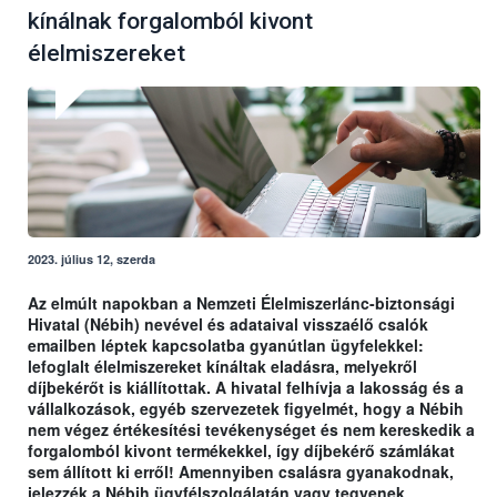
kínálnak forgalomból kivont
élelmiszereket
2023. július 12, szerda
Az elmúlt napokban a Nemzeti Élelmiszerlánc-biztonsági
Hivatal (Nébih) nevével és adataival visszaélő csalók
emailben léptek kapcsolatba gyanútlan ügyfelekkel:
lefoglalt élelmiszereket kínáltak eladásra, melyekről
díjbekérőt is kiállítottak. A hivatal felhívja a lakosság és a
vállalkozások, egyéb szervezetek figyelmét, hogy a Nébih
nem végez értékesítési tevékenységet és nem kereskedik a
forgalomból kivont termékekkel, így díjbekérő számlákat
sem állított ki erről! Amennyiben csalásra gyanakodnak,
jelezzék a Nébih ügyfélszolgálatán vagy tegyenek