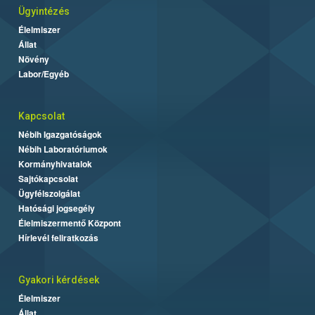
Ügyintézés
Élelmiszer
Állat
Növény
Labor/Egyéb
Kapcsolat
Nébih Igazgatóságok
Nébih Laboratóriumok
Kormányhivatalok
Sajtókapcsolat
Ügyfélszolgálat
Hatósági jogsegély
Élelmiszermentő Központ
Hírlevél feliratkozás
Gyakori kérdések
Élelmiszer
Állat