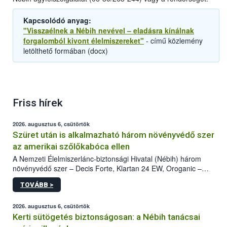
Kapcsolódó anyag:
"Visszaélnek a Nébih nevével – eladásra kínálnak
forgalomból kivont élelmiszereket"
- című közlemény
letölthető formában (docx)
Friss hírek
2026. augusztus 6, csütörtök
Szüret után is alkalmazható három növényvédő szer
az amerikai szőlőkabóca ellen
A Nemzeti Élelmiszerlánc-biztonsági Hivatal (Nébih) három
növényvédő szer – Decis Forte, Klartan 24 EW, Oroganic –
engedélyokiratát módosította, így azok a szüretet követően,
TOVÁBB >
egészen a vesszőérettség (BBCH 91) stádiumáig
felhasználhatóak a szőlőben. A kiterjesztések célja, hogy a korai
érésű szőlőkben is legyen lehetőség a károsító elleni további
2026. augusztus 6, csütörtök
védekezésre. Az Oroganic készítmény kis kiszerelésben kiskerti
Kerti sütögetés biztonságosan: a Nébih tanácsai
felhasználók számára is elérhető és ökológiai termesztésben is