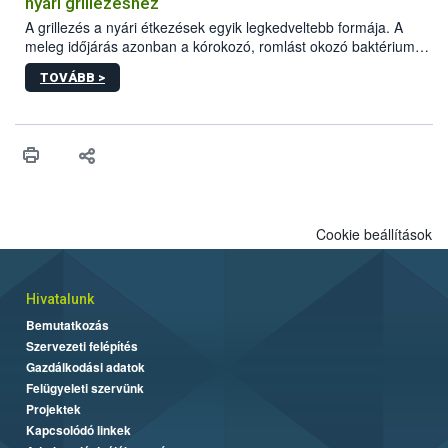
nyári grillezéshez
engedélyezett.
A grillezés a nyári étkezések egyik legkedveltebb formája. A
meleg időjárás azonban a kórokozó, romlást okozó baktériumok
gyorsabb szaporodásának is kedvez. A szabadtéri sütögetés
TOVÁBB >
ezért nem csupán a megfelelő sütési technikáról szól: legalább
ilyen fontos az alapanyagok biztonságos kezelése, az alapvető
higiéniai szabályok betartása, a megfelelő hőkezelés, valamint a
maradékok szakszerű tárolása. A Nemzeti Élelmiszerlánc-
biztonsági Hivatal (Nébih) Oktatási Programja összegyűjtötte a
biztonságos grillezés legfontosabb tudnivalóit.
Cookie beállítások
Hivatalunk
Bemutatkozás
Szervezeti felépítés
Gazdálkodási adatok
Felügyeleti szervünk
Projektek
Kapcsolódó linkek