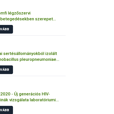
mfi légzőszervi
betegedésekben szerepet
zó bakteriális kórokozók
VÁBB
ulmányozása
i sertésállományokból izolált
nobacillus pleuropneumoniae
sek jellemzése
VÁBB
2020 - Új generációs HIV-
inák vizsgálata laboratóriumi
tokon
VÁBB