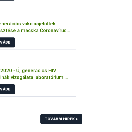
enerációs vakcinajelöltek
esztése a macska Coronavírus
őzése ellen
VÁBB
2020 - Új generációs HIV
inák vizsgálata laboratóriumi
tokon
VÁBB
TOVÁBBI HÍREK >