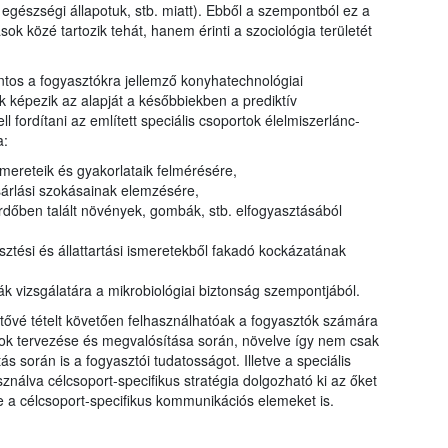
 egészségi állapotuk, stb. miatt). Ebből a szempontból ez a
ok közé tartozik tehát, hanem érinti a szociológia területét
ntos a fogyasztókra jellemző konyhatechnológiai
 képezik az alapját a későbbiekben a prediktív
l fordítani az említett speciális csoportok élelmiszerlánc-
a:
mereteik és gyakorlataik felmérésére,
sárlási szokásainak elemzésére,
erdőben talált növények, gombák, stb. elfogyasztásából
tési és állattartási ismeretekből fakadó kockázatának
ák vizsgálatára a mikrobiológiai biztonság szempontjából.
tővé tételt követően felhasználhatóak a fogyasztók számára
ok tervezése és megvalósítása során, növelve így nem csak
s során is a fogyasztói tudatosságot. Illetve a speciális
nálva célcsoport-specifikus stratégia dolgozható ki az őket
e a célcsoport-specifikus kommunikációs elemeket is.