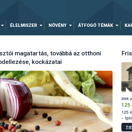
ÉLELMISZER
NÖVÉNY
ÁTFOGÓ TÉMÁK
KA
sztói magatartás, továbbá az otthoni
Fris
odellezése, kockázatai
2026. j
125 
125 é
– iga
állam
TO
15. sz