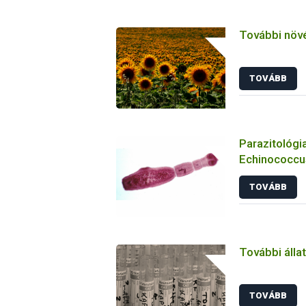
További növ
TOVÁBB
Parazitológia
Echinococcus
TOVÁBB
További álla
TOVÁBB