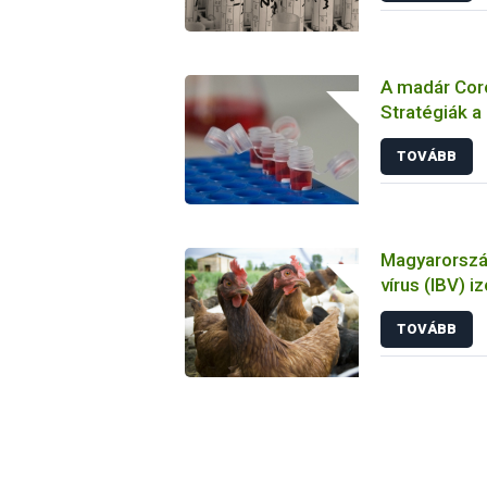
A madár Coro
Stratégiák a
megelőzésbe
TOVÁBB
Magyarország
vírus (IBV) i
tulajdonsága
TOVÁBB
állatkísérlet
biológiai es