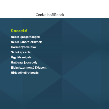
Cookie beállítások
Kapcsolat
Nébih Igazgatóságok
Nébih Laboratóriumok
Kormányhivatalok
Sajtókapcsolat
Ügyfélszolgálat
Hatósági jogsegély
Élelmiszermentő Központ
Hírlevél feliratkozás