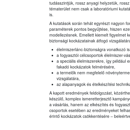
tudásszintjük, rossz anyagi helyzetük, rossz
tématerület nem csak a laboratóriumi kutatás
is.
A kutatások során tehát egyrészt nagyon fo
paraméterek pontos begyűjtése, hiszen ezek
modellezésnek. Emellett kiemelt figyelmet kel
biztonsági kockázatainak átfogó vizsgálatár
élelmiszerlánc-biztonságra vonatkozó is
a fogyasztói célcsoportok élelmiszer-vá
a speciális élelmiszerekre, így például 
fakadó kockázatok felmérésére,
a termelők nem megfelelő növénytermesz
vizsgálatára,
az alapanyagok és ételkészítési technik
A kapott eredmények feldolgozást, közérthe
készülő, komplex ismeretterjesztő kampány
a vásárlás, hanem az elkészítés és fogyasztá
csoportok esetében az eredményeket felhasz
érintő kockázatok csökkentésére – beleértv