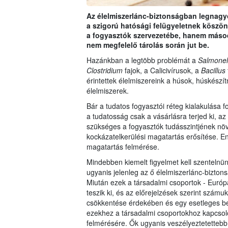
Az élelmiszerlánc-biztonságban legnagy
a szigorú hatósági felügyeletnek köszön
a fogyasztók szervezetébe, hanem másodl
nem megfelelő tárolás során jut be.
Hazánkban a legtöbb problémát a
Salmonel
Clostridium
fajok, a Calicivírusok, a
Bacillus
érintettek élelmiszereink a húsok, húskészí
élelmiszerek.
Bár a tudatos fogyasztói réteg kialakulása
a tudatosság csak a vásárlásra terjed ki, a
szükséges a fogyasztók tudásszintjének növe
kockázatelkerülési magatartás erősítése. En
magatartás felmérése.
Mindebben kiemelt figyelmet kell szentelnün
ugyanis jelenleg az ő élelmiszerlánc-biztons
Miután ezek a társadalmi csoportok - Európa
teszik ki, és az előrejelzések szerint számu
csökkentése érdekében és egy esetleges b
ezekhez a társadalmi csoportokhoz kapcsoló
felmérésére. Ők ugyanis veszélyeztetettebb