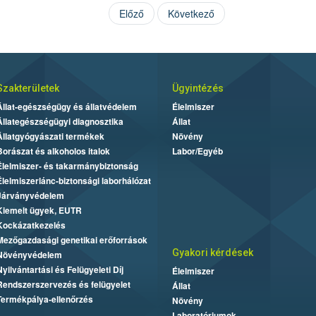
Előző
Következő
Szakterületek
Ügyintézés
Állat-egészségügy és állatvédelem
Élelmiszer
Állategészségügyi diagnosztika
Állat
Állatgyógyászati termékek
Növény
Borászat és alkoholos italok
Labor/Egyéb
Élelmiszer- és takarmánybiztonság
Élelmiszerlánc-biztonsági laborhálózat
Járványvédelem
Kiemelt ügyek, EUTR
Kockázatkezelés
Mezőgazdasági genetikai erőforrások
Gyakori kérdések
Növényvédelem
Nyilvántartási és Felügyeleti Díj
Élelmiszer
Rendszerszervezés és felügyelet
Állat
Termékpálya-ellenőrzés
Növény
Laboratóriumok