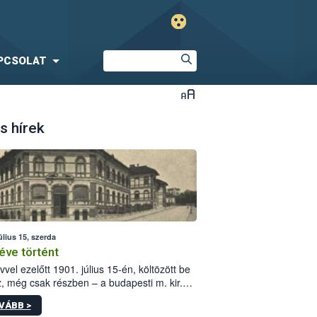
PCSOLAT
s hírek
úlius 15, szerda
éve történt
vvel ezelőtt 1901. július 15-én, költözött be
z, még csak részben – a budapesti m. kir.
i vetőmagvizsgáló állomás a Kis Rókus utca
VÁBB >
ám alatti, Czigler Győző által tervezett új