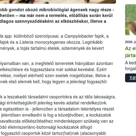
épüle
obb gondot okozó mikrobiológiai ágensek nagy része -
hetően – ma már nem a termelés, előállítás során kerül
agos szennyeződésként az elkészítéskor, illetve a
la spp.
különböző szerotípusai, a
Campylobacter
fajok, a
fajok és a
Listeria monocytogenes
okozza. Leginkább
2026. j
tmények, a tojás tartalmú ételek, sütemények és kevert
Az e
járta
A kedv
 folyamatban van, a megfelelő ismeretek hiányában azonban
forga
z elkészítésre és fogyasztásra már sokkal kevésbé. Ezért
Korm.
lése, mellyel elérhető ezen esetek megelőzése, illetve a
TO
sérül
nek első elemek kell, hogy legyen a jelenlegi fogyasztói
felme
veszé
k a leszakadó társadalmi csoportokra és az idős lakosságra,
Ezen 
ági érintettségükről jelenleg kevés adattal rendelkezünk.
vonni
jártas
 egészében is - jellemzően a társadalom tekintélyes részét
k jelentősen emelkedni is fog a közeljövőben, a kockázatok
eavatkozás előkészítéséhez mindenképpen szükség van az
dó élelmiszerlánc-biztonsági kockázatok átfogó
 fogyasztói csoportok közé tartoz(hat)nak (alacsonyabb