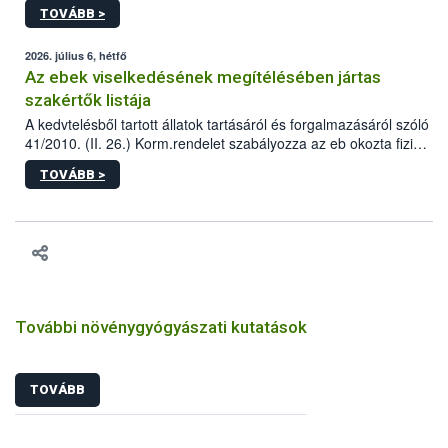
állomás a Kis Rókus utca 15. szám alatti, Czigler Győző által
TOVÁBB >
tervezett új épületébe.
2026. július 6, hétfő
Az ebek viselkedésének megítélésében jártas
szakértők listája
A kedvtelésből tartott állatok tartásáról és forgalmazásáról szóló
41/2010. (II. 26.) Korm.rendelet szabályozza az eb okozta fizikai
sérülés, illetve ennek veszélye keletkezésekor felmerülő
TOVÁBB >
hatósági feladatokat, valamint a veszélyes eb tartását és annak
engedélyezését. Ezen eljárások során szükség esetén be kell
vonni az ebek viselkedésének megítélésében jártas szakértőt.
További növénygyógyászati kutatások
TOVÁBB