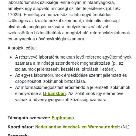
laboratóriumnak szüksége lenne olyan mintaanyagokra,
amelyek egy alapvető minőségi szintet teljesítenek (pl. ISO
17025). Ennélfogva nemzetközi szintű együttműködés
szükséges az izolátumokkal szembeni, minimális minőségi
elvárások megfogalmazására, melyek használatával
széleskörűen biztosíthatóak a megbízható referenciaizolátumok
és -anyagok a növényvirológia számára.
A projekt céljai:
A résztvevő laboratóriumokban levő referenciagyűjtemények
számára a minőségi sztenderdek meghatározása (pl. az
izolátumok jellemzését, kezelését, tárolását illetően).
Az egyes laboratóriumok érdeklődése szerint jellemzett és
csoportosított izolátumok biztosítása.
Az információmegosztást erősítendő a jellemzett izolátumok
elhelyezése a
Q-bankban
. Az izolátumok így elérhetővé
válnak a növénygyógyászati közösség számára.
Támogató szervezet:
Euphresco
Koordinátor:
Nederlandse Voedsel- en Warenautoriteit
(NL)
Partnerek: