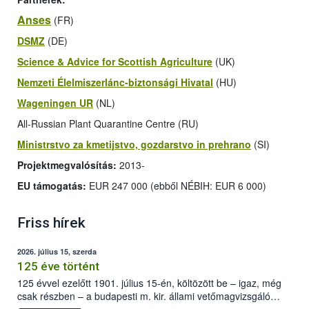
Anses
(FR)
DSMZ
(DE)
Science & Advice for Scottish Agriculture
(UK)
Nemzeti Élelmiszerlánc-biztonsági Hivatal
(HU)
Wageningen UR
(NL)
All-Russian Plant Quarantine Centre (RU)
Ministrstvo za kmetijstvo, gozdarstvo in prehrano
(SI)
Projektmegvalósítás:
2013-
EU támogatás:
EUR 247 000 (ebből NÉBIH: EUR 6 000)
Friss hírek
2026. július 15, szerda
125 éve történt
125 évvel ezelőtt 1901. július 15-én, költözött be – igaz, még
csak részben – a budapesti m. kir. állami vetőmagvizsgáló