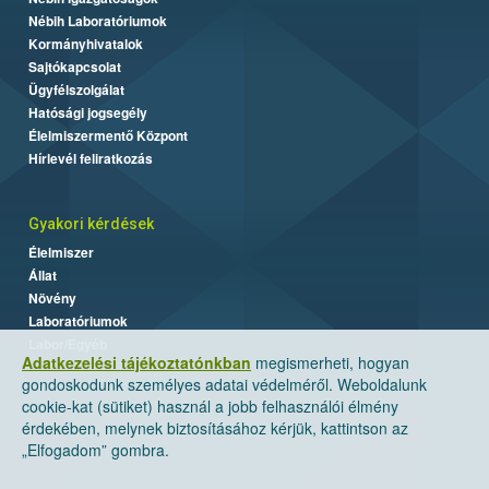
Nébih Laboratóriumok
Kormányhivatalok
Sajtókapcsolat
Ügyfélszolgálat
Hatósági jogsegély
Élelmiszermentő Központ
Hírlevél feliratkozás
Gyakori kérdések
Élelmiszer
Állat
Növény
Laboratóriumok
Labor/Egyéb
Adatkezelési tájékoztatónkban
megismerheti, hogyan
gondoskodunk személyes adatai védelméről. Weboldalunk
cookie-kat (sütiket) használ a jobb felhasználói élmény
érdekében, melynek biztosításához kérjük, kattintson az
„Elfogadom” gombra.