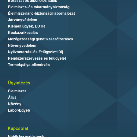
Borászat és alkoholos italok
Élelmiszer- és takarmánybiztonság
Élelmiszerlánc-biztonsági laborhálózat
Járványvédelem
Kiemelt ügyek, EUTR
Kockázatkezelés
Mezőgazdasági genetikai erőforrások
Növényvédelem
Nyilvántartási és Felügyeleti Díj
Rendszerszervezés és felügyelet
Termékpálya-ellenőrzés
Ügyintézés
Élelmiszer
Állat
Növény
Labor/Egyéb
Kapcsolat
Nébih Igazgatóságok