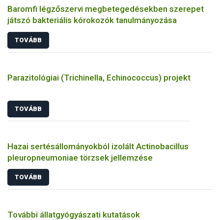
Baromfi légzőszervi megbetegedésekben szerepet
játszó bakteriális kórokozók tanulmányozása
TOVÁBB
Parazitológiai (Trichinella, Echinococcus) projekt
TOVÁBB
Hazai sertésállományokból izolált Actinobacillus
pleuropneumoniae törzsek jellemzése
TOVÁBB
További állatgyógyászati kutatások