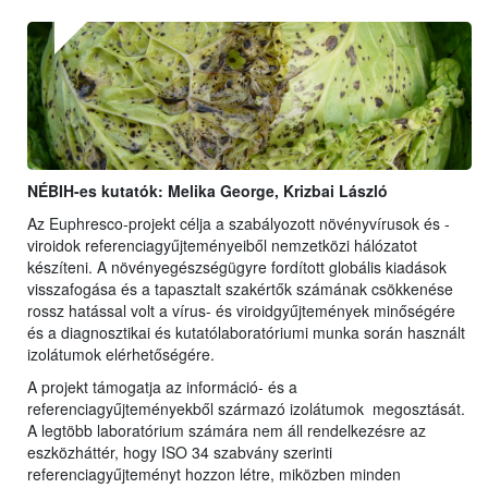
NÉBIH-es kutatók: Melika George, Krizbai László
Az Euphresco-projekt célja a szabályozott növényvírusok és -
viroidok referenciagyűjteményeiből nemzetközi hálózatot
készíteni. A növényegészségügyre fordított globális kiadások
visszafogása és a tapasztalt szakértők számának csökkenése
rossz hatással volt a vírus- és viroidgyűjtemények minőségére
és a diagnosztikai és kutatólaboratóriumi munka során használt
izolátumok elérhetőségére.
A projekt támogatja az információ- és a
referenciagyűjteményekből származó izolátumok megosztását.
A legtöbb laboratórium számára nem áll rendelkezésre az
eszközháttér, hogy ISO 34 szabvány szerinti
referenciagyűjteményt hozzon létre, miközben minden