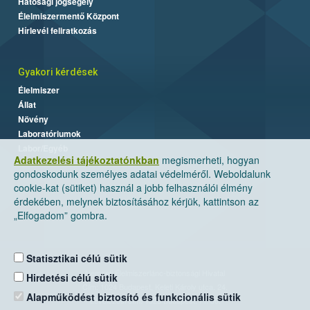
Hatósági jogsegély
Élelmiszermentő Központ
Hírlevél feliratkozás
Gyakori kérdések
Élelmiszer
Állat
Növény
Laboratóriumok
Labor/Egyéb
Adatkezelési tájékoztatónkban
megismerheti, hogyan
gondoskodunk személyes adatai védelméről. Weboldalunk
cookie-kat (sütiket) használ a jobb felhasználói élmény
érdekében, melynek biztosításához kérjük, kattintson az
„Elfogadom” gombra.
Statisztikai célú sütik
Nemzeti Élelmiszerlánc-biztonsági Hivatal
Hirdetési célú sütik
Cím: 1024 Budapest, Keleti Károly utca. 24.
Alapműködést biztosító és funkcionális sütik
Levelezési cím: 1525 Budapest. Pf. 30.