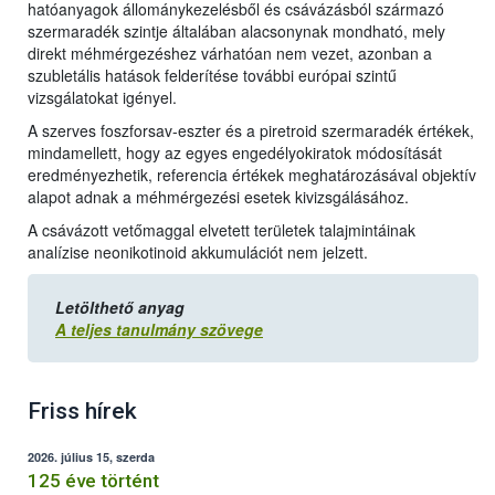
hatóanyagok állománykezelésből és csávázásból származó
szermaradék szintje általában alacsonynak mondható, mely
direkt méhmérgezéshez várhatóan nem vezet, azonban a
szubletális hatások felderítése további európai szintű
vizsgálatokat igényel.
A szerves foszforsav-eszter és a piretroid szermaradék értékek,
mindamellett, hogy az egyes engedélyokiratok módosítását
eredményezhetik, referencia értékek meghatározásával objektív
alapot adnak a méhmérgezési esetek kivizsgálásához.
A csávázott vetőmaggal elvetett területek talajmintáinak
analízise neonikotinoid akkumulációt nem jelzett.
Letölthető anyag
A teljes tanulmány szövege
Friss hírek
2026. július 15, szerda
125 éve történt