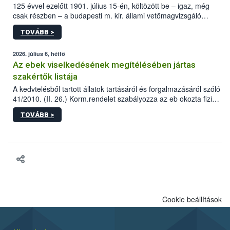
125 évvel ezelőtt 1901. július 15-én, költözött be – igaz, még
csak részben – a budapesti m. kir. állami vetőmagvizsgáló
állomás a Kis Rókus utca 15. szám alatti, Czigler Győző által
TOVÁBB >
tervezett új épületébe.
2026. július 6, hétfő
Az ebek viselkedésének megítélésében jártas
szakértők listája
A kedvtelésből tartott állatok tartásáról és forgalmazásáról szóló
41/2010. (II. 26.) Korm.rendelet szabályozza az eb okozta fizikai
sérülés, illetve ennek veszélye keletkezésekor felmerülő
TOVÁBB >
hatósági feladatokat, valamint a veszélyes eb tartását és annak
engedélyezését. Ezen eljárások során szükség esetén be kell
vonni az ebek viselkedésének megítélésében jártas szakértőt.
Cookie beállítások