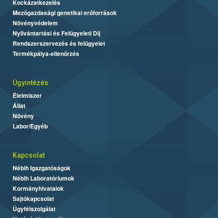
Kockázatkezelés
Mezőgazdasági genetikai erőforrások
Növényvédelem
Nyilvántartási és Felügyeleti Díj
Rendszerszervezés és felügyelet
Termékpálya-ellenőrzés
Ügyintézés
Élelmiszer
Állat
Növény
Labor/Egyéb
Kapcsolat
Nébih Igazgatóságok
Nébih Laboratóriumok
Kormányhivatalok
Sajtókapcsolat
Ügyfélszolgálat