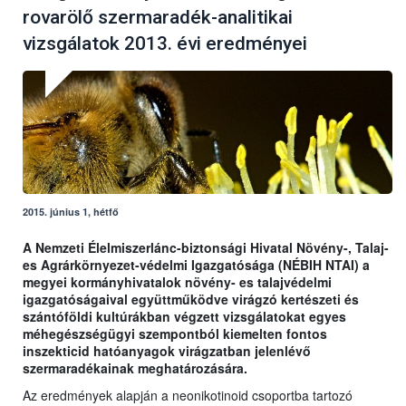
rovarölő szermaradék-analitikai
vizsgálatok 2013. évi eredményei
2015. június 1, hétfő
A Nemzeti Élelmiszerlánc-biztonsági Hivatal Növény-, Talaj-
es Agrárkörnyezet-védelmi Igazgatósága (NÉBIH NTAI) a
megyei kormányhivatalok növény- es talajvédelmi
igazgatóságaival együttműködve virágzó kertészeti és
szántóföldi kultúrákban végzett vizsgálatokat egyes
méhegészségügyi szempontból kiemelten fontos
inszekticid hatóanyagok virágzatban jelenlévő
szermaradékainak meghatározására.
Az eredmények alapján a neonikotinoid csoportba tartozó