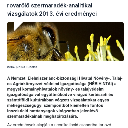
rovarölő szermaradék-analitikai
vizsgálatok 2013. évi eredményei
2015. június 1, hétfő
A Nemzeti Élelmiszerlánc-biztonsági Hivatal Növény-, Talaj-
es Agrárkörnyezet-védelmi Igazgatósága (NÉBIH NTAI) a
megyei kormányhivatalok növény- es talajvédelmi
igazgatóságaival együttműködve virágzó kertészeti és
szántóföldi kultúrákban végzett vizsgálatokat egyes
méhegészségügyi szempontból kiemelten fontos
inszekticid hatóanyagok virágzatban jelenlévő
szermaradékainak meghatározására.
Az eredmények alapján a neonikotinoid csoportba tartozó