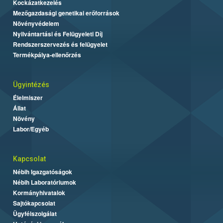
Kockázatkezelés
Mezőgazdasági genetikai erőforrások
Növényvédelem
Nyilvántartási és Felügyeleti Díj
Rendszerszervezés és felügyelet
Termékpálya-ellenőrzés
Ügyintézés
Élelmiszer
Állat
Növény
Labor/Egyéb
Kapcsolat
Nébih Igazgatóságok
Nébih Laboratóriumok
Kormányhivatalok
Sajtókapcsolat
Ügyfélszolgálat