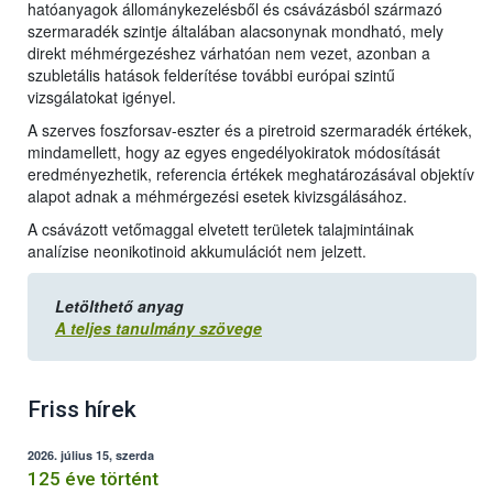
hatóanyagok állománykezelésből és csávázásból származó
szermaradék szintje általában alacsonynak mondható, mely
direkt méhmérgezéshez várhatóan nem vezet, azonban a
szubletális hatások felderítése további európai szintű
vizsgálatokat igényel.
A szerves foszforsav-eszter és a piretroid szermaradék értékek,
mindamellett, hogy az egyes engedélyokiratok módosítását
eredményezhetik, referencia értékek meghatározásával objektív
alapot adnak a méhmérgezési esetek kivizsgálásához.
A csávázott vetőmaggal elvetett területek talajmintáinak
analízise neonikotinoid akkumulációt nem jelzett.
Letölthető anyag
A teljes tanulmány szövege
Friss hírek
2026. július 15, szerda
125 éve történt