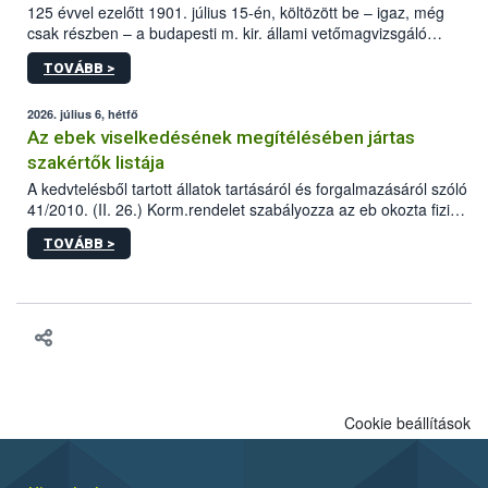
125 évvel ezelőtt 1901. július 15-én, költözött be – igaz, még
csak részben – a budapesti m. kir. állami vetőmagvizsgáló
állomás a Kis Rókus utca 15. szám alatti, Czigler Győző által
TOVÁBB >
tervezett új épületébe.
2026. július 6, hétfő
Az ebek viselkedésének megítélésében jártas
szakértők listája
A kedvtelésből tartott állatok tartásáról és forgalmazásáról szóló
41/2010. (II. 26.) Korm.rendelet szabályozza az eb okozta fizikai
sérülés, illetve ennek veszélye keletkezésekor felmerülő
TOVÁBB >
hatósági feladatokat, valamint a veszélyes eb tartását és annak
engedélyezését. Ezen eljárások során szükség esetén be kell
vonni az ebek viselkedésének megítélésében jártas szakértőt.
Cookie beállítások