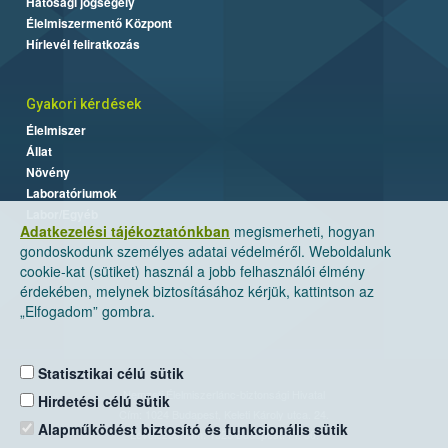
Hatósági jogsegély
Élelmiszermentő Központ
Hírlevél feliratkozás
Gyakori kérdések
Élelmiszer
Állat
Növény
Laboratóriumok
Labor/Egyéb
Adatkezelési tájékoztatónkban
megismerheti, hogyan
gondoskodunk személyes adatai védelméről. Weboldalunk
cookie-kat (sütiket) használ a jobb felhasználói élmény
érdekében, melynek biztosításához kérjük, kattintson az
„Elfogadom” gombra.
Statisztikai célú sütik
Nemzeti Élelmiszerlánc-biztonsági Hivatal
Hirdetési célú sütik
Cím: 1024 Budapest, Keleti Károly utca. 24.
Alapműködést biztosító és funkcionális sütik
Levelezési cím: 1525 Budapest. Pf. 30.