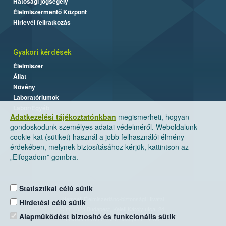
Hatósági jogsegély
Élelmiszermentő Központ
Hírlevél feliratkozás
Gyakori kérdések
Élelmiszer
Állat
Növény
Laboratóriumok
Labor/Egyéb
Adatkezelési tájékoztatónkban
megismerheti, hogyan
gondoskodunk személyes adatai védelméről. Weboldalunk
cookie-kat (sütiket) használ a jobb felhasználói élmény
érdekében, melynek biztosításához kérjük, kattintson az
„Elfogadom” gombra.
Statisztikai célú sütik
Nemzeti Élelmiszerlánc-biztonsági Hivatal
Hirdetési célú sütik
Cím: 1024 Budapest, Keleti Károly utca. 24.
Alapműködést biztosító és funkcionális sütik
Levelezési cím: 1525 Budapest. Pf. 30.