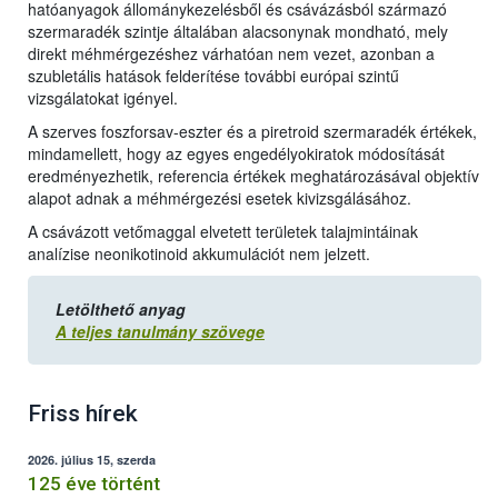
hatóanyagok állománykezelésből és csávázásból származó
szermaradék szintje általában alacsonynak mondható, mely
direkt méhmérgezéshez várhatóan nem vezet, azonban a
szubletális hatások felderítése további európai szintű
vizsgálatokat igényel.
A szerves foszforsav-eszter és a piretroid szermaradék értékek,
mindamellett, hogy az egyes engedélyokiratok módosítását
eredményezhetik, referencia értékek meghatározásával objektív
alapot adnak a méhmérgezési esetek kivizsgálásához.
A csávázott vetőmaggal elvetett területek talajmintáinak
analízise neonikotinoid akkumulációt nem jelzett.
Letölthető anyag
A teljes tanulmány szövege
Friss hírek
2026. július 15, szerda
125 éve történt