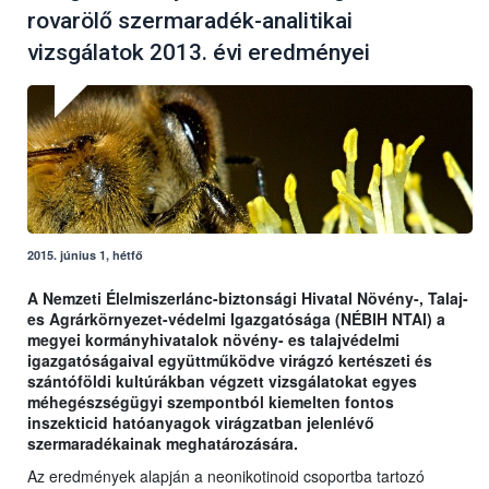
rovarölő szermaradék-analitikai
vizsgálatok 2013. évi eredményei
2015. június 1, hétfő
A Nemzeti Élelmiszerlánc-biztonsági Hivatal Növény-, Talaj-
es Agrárkörnyezet-védelmi Igazgatósága (NÉBIH NTAI) a
megyei kormányhivatalok növény- es talajvédelmi
igazgatóságaival együttműködve virágzó kertészeti és
szántóföldi kultúrákban végzett vizsgálatokat egyes
méhegészségügyi szempontból kiemelten fontos
inszekticid hatóanyagok virágzatban jelenlévő
szermaradékainak meghatározására.
Az eredmények alapján a neonikotinoid csoportba tartozó