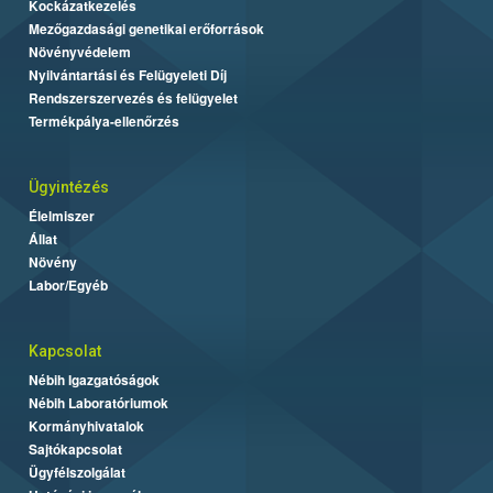
Kockázatkezelés
Mezőgazdasági genetikai erőforrások
Növényvédelem
Nyilvántartási és Felügyeleti Díj
Rendszerszervezés és felügyelet
Termékpálya-ellenőrzés
Ügyintézés
Élelmiszer
Állat
Növény
Labor/Egyéb
Kapcsolat
Nébih Igazgatóságok
Nébih Laboratóriumok
Kormányhivatalok
Sajtókapcsolat
Ügyfélszolgálat