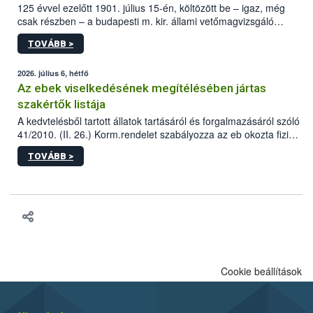
125 évvel ezelőtt 1901. július 15-én, költözött be – igaz, még
csak részben – a budapesti m. kir. állami vetőmagvizsgáló
állomás a Kis Rókus utca 15. szám alatti, Czigler Győző által
TOVÁBB >
tervezett új épületébe.
2026. július 6, hétfő
Az ebek viselkedésének megítélésében jártas
szakértők listája
A kedvtelésből tartott állatok tartásáról és forgalmazásáról szóló
41/2010. (II. 26.) Korm.rendelet szabályozza az eb okozta fizikai
sérülés, illetve ennek veszélye keletkezésekor felmerülő
TOVÁBB >
hatósági feladatokat, valamint a veszélyes eb tartását és annak
engedélyezését. Ezen eljárások során szükség esetén be kell
vonni az ebek viselkedésének megítélésében jártas szakértőt.
Cookie beállítások