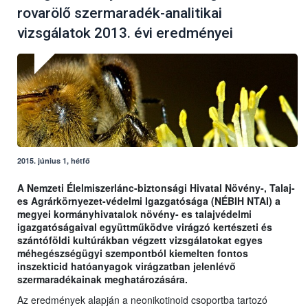
rovarölő szermaradék-analitikai
vizsgálatok 2013. évi eredményei
2015. június 1, hétfő
A Nemzeti Élelmiszerlánc-biztonsági Hivatal Növény-, Talaj-
es Agrárkörnyezet-védelmi Igazgatósága (NÉBIH NTAI) a
megyei kormányhivatalok növény- es talajvédelmi
igazgatóságaival együttműködve virágzó kertészeti és
szántóföldi kultúrákban végzett vizsgálatokat egyes
méhegészségügyi szempontból kiemelten fontos
inszekticid hatóanyagok virágzatban jelenlévő
szermaradékainak meghatározására.
Az eredmények alapján a neonikotinoid csoportba tartozó