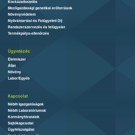
Kockázatkezelés
Mezőgazdasági genetikai erőforrások
Növényvédelem
Nyilvántartási és Felügyeleti Díj
Rendszerszervezés és felügyelet
Termékpálya-ellenőrzés
Ügyintézés
Élelmiszer
Állat
Növény
Labor/Egyéb
Kapcsolat
Nébih Igazgatóságok
Nébih Laboratóriumok
Kormányhivatalok
Sajtókapcsolat
Ügyfélszolgálat