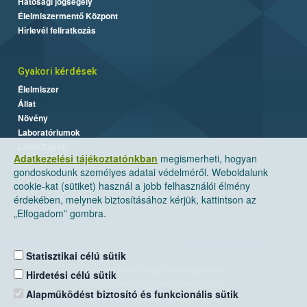
Hatósági jogsegély
Élelmiszermentő Központ
Hírlevél feliratkozás
Gyakori kérdések
Élelmiszer
Állat
Növény
Laboratóriumok
Labor/Egyéb
Adatkezelési tájékoztatónkban
megismerheti, hogyan
gondoskodunk személyes adatai védelméről. Weboldalunk
cookie-kat (sütiket) használ a jobb felhasználói élmény
érdekében, melynek biztosításához kérjük, kattintson az
„Elfogadom” gombra.
Statisztikai célú sütik
Nemzeti Élelmiszerlánc-biztonsági Hivatal
Hirdetési célú sütik
Cím: 1024 Budapest, Keleti Károly utca. 24.
Alapműködést biztosító és funkcionális sütik
Levelezési cím: 1525 Budapest. Pf. 30.