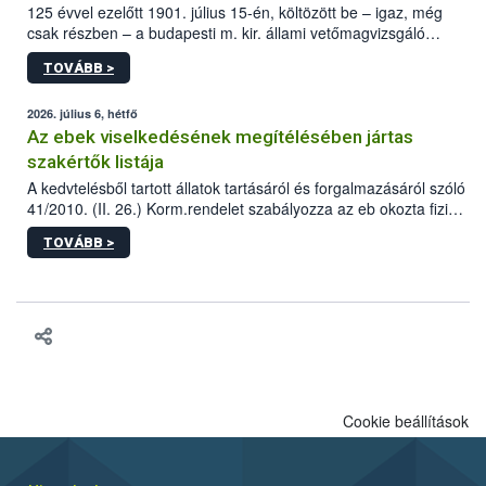
125 évvel ezelőtt 1901. július 15-én, költözött be – igaz, még
csak részben – a budapesti m. kir. állami vetőmagvizsgáló
állomás a Kis Rókus utca 15. szám alatti, Czigler Győző által
TOVÁBB >
tervezett új épületébe.
2026. július 6, hétfő
Az ebek viselkedésének megítélésében jártas
szakértők listája
A kedvtelésből tartott állatok tartásáról és forgalmazásáról szóló
41/2010. (II. 26.) Korm.rendelet szabályozza az eb okozta fizikai
sérülés, illetve ennek veszélye keletkezésekor felmerülő
TOVÁBB >
hatósági feladatokat, valamint a veszélyes eb tartását és annak
engedélyezését. Ezen eljárások során szükség esetén be kell
vonni az ebek viselkedésének megítélésében jártas szakértőt.
Cookie beállítások