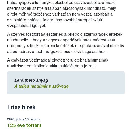
hatóanyagok állománykezelésből és csávázásból származó
szermaradék szintje általában alacsonynak mondható, mely
direkt méhmérgezéshez várhatóan nem vezet, azonban a
szubletális hatások felderítése további európai szintű
vizsgálatokat igényel.
A szerves foszforsav-eszter és a piretroid szermaradék értékek,
mindamellett, hogy az egyes engedélyokiratok módosítását
eredményezhetik, referencia értékek meghatározásával objektív
alapot adnak a méhmérgezési esetek kivizsgálásához.
A csávázott vetőmaggal elvetett területek talajmintáinak
analízise neonikotinoid akkumulációt nem jelzett.
Letölthető anyag
A teljes tanulmány szövege
Friss hírek
2026. július 15, szerda
125 éve történt