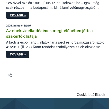
125 évvel ezelőtt 1901. július 15-én, költözött be – igaz, még
csak részben – a budapesti m. kir. állami vetőmagvizsgáló
állomás a Kis Rókus utca 15. szám alatti, Czigler Győző által
TOVÁBB >
tervezett új épületébe.
2026. július 6, hétfő
Az ebek viselkedésének megítélésében jártas
szakértők listája
A kedvtelésből tartott állatok tartásáról és forgalmazásáról szóló
41/2010. (II. 26.) Korm.rendelet szabályozza az eb okozta fizikai
sérülés, illetve ennek veszélye keletkezésekor felmerülő
TOVÁBB >
hatósági feladatokat, valamint a veszélyes eb tartását és annak
engedélyezését. Ezen eljárások során szükség esetén be kell
vonni az ebek viselkedésének megítélésében jártas szakértőt.
Cookie beállítások