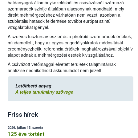
hatóanyagok állománykezelésből és csávázásból származó
szermaradék szintje általában alacsonynak mondható, mely
direkt méhmérgezéshez várhatóan nem vezet, azonban a
szubletális hatások felderítése további európai szintű
vizsgálatokat igényel.
A szerves foszforsav-eszter és a piretroid szermaradék értékek,
mindamellett, hogy az egyes engedélyokiratok módosítását
eredményezhetik, referencia értékek meghatározásával objektív
alapot adnak a méhmérgezési esetek kivizsgálásához.
A csávázott vetőmaggal elvetett területek talajmintáinak
analízise neonikotinoid akkumulációt nem jelzett.
Letölthető anyag
A teljes tanulmány szövege
Friss hírek
2026. július 15, szerda
125 éve történt