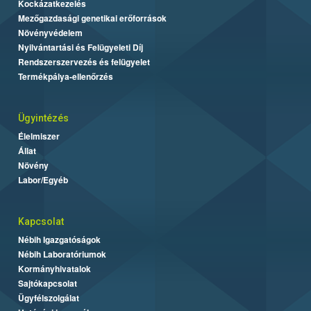
Kockázatkezelés
Mezőgazdasági genetikai erőforrások
Növényvédelem
Nyilvántartási és Felügyeleti Díj
Rendszerszervezés és felügyelet
Termékpálya-ellenőrzés
Ügyintézés
Élelmiszer
Állat
Növény
Labor/Egyéb
Kapcsolat
Nébih Igazgatóságok
Nébih Laboratóriumok
Kormányhivatalok
Sajtókapcsolat
Ügyfélszolgálat