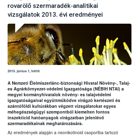
rovarölő szermaradék-analitikai
vizsgálatok 2013. évi eredményei
2015. június 1, hétfő
A Nemzeti Élelmiszerlánc-biztonsági Hivatal Növény-, Talaj-
es Agrárkörnyezet-védelmi Igazgatósága (NÉBIH NTAI) a
megyei kormányhivatalok növény- es talajvédelmi
igazgatóságaival együttműködve virágzó kertészeti és
szántóföldi kultúrákban végzett vizsgálatokat egyes
méhegészségügyi szempontból kiemelten fontos
inszekticid hatóanyagok virágzatban jelenlévő
szermaradékainak meghatározására.
Az eredmények alapján a neonikotinoid csoportba tartozó