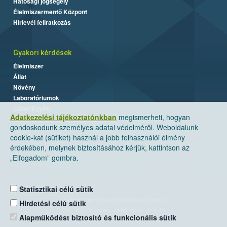
Hatósági jogsegély
Élelmiszermentő Központ
Hírlevél feliratkozás
Gyakori kérdések
Élelmiszer
Állat
Növény
Laboratóriumok
Labor/Egyéb
Adatkezelési tájékoztatónkban
megismerheti, hogyan
gondoskodunk személyes adatai védelméről. Weboldalunk
cookie-kat (sütiket) használ a jobb felhasználói élmény
érdekében, melynek biztosításához kérjük, kattintson az
„Elfogadom” gombra.
Statisztikai célú sütik
Nemzeti Élelmiszerlánc-biztonsági Hivatal
Hirdetési célú sütik
Cím: 1024 Budapest, Keleti Károly utca. 24.
Alapműködést biztosító és funkcionális sütik
Levelezési cím: 1525 Budapest. Pf. 30.