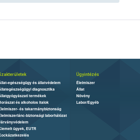
Szakterületek
Ügyintézés
Állat-egészségügy és állatvédelem
Élelmiszer
Állategészségügyi diagnosztika
Állat
Állatgyógyászati termékek
Növény
Borászat és alkoholos italok
Labor/Egyéb
Élelmiszer- és takarmánybiztonság
Élelmiszerlánc-biztonsági laborhálózat
Járványvédelem
Kiemelt ügyek, EUTR
Kockázatkezelés