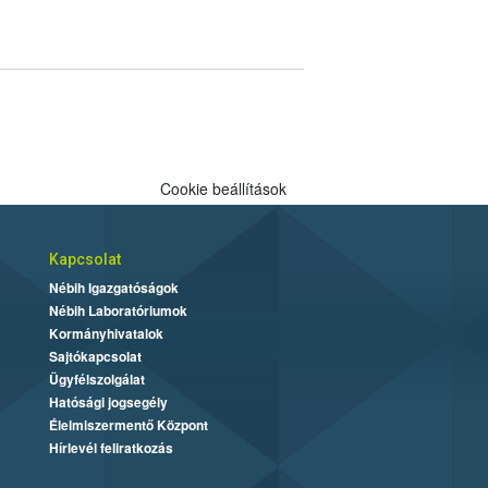
Cookie beállítások
Kapcsolat
Nébih Igazgatóságok
Nébih Laboratóriumok
Kormányhivatalok
Sajtókapcsolat
Ügyfélszolgálat
Hatósági jogsegély
Élelmiszermentő Központ
Hírlevél feliratkozás