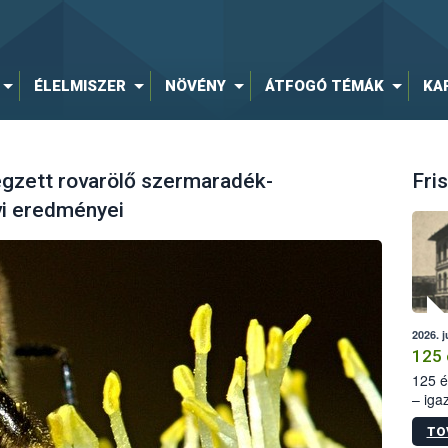
ÉLELMISZER
NÖVÉNY
ÁTFOGÓ TÉMÁK
KA
égzett rovarölő szermaradék-
Fris
évi eredményei
2026. j
125 
125 é
– iga
állam
TO
15. sz