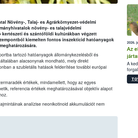
épüle
tal Növény-, Talaj- es Agrárkörnyezet-védelmi
mányhivatalok növény- es talajvédelmi
kertészeti és szántóföldi kultúrákban végzett
zempontból kiemelten fontos inszekticid hatóanyagok
2026. j
 meghatározására.
Az e
portba tartozó hatóanyagok állománykezelésből és
járta
általában alacsonynak mondható, mely direkt
A kedv
an a szubletális hatások felderítése további európai
forga
Korm.
TO
sérül
szermaradék értékek, mindamellett, hogy az egyes
felme
ik, referencia értékek meghatározásával objektív alapot
veszé
hoz.
Ezen 
alajmintáinak analízise neonikotinoid akkumulációt nem
vonni
jártas