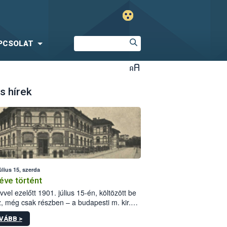
PCSOLAT
s hírek
úlius 15, szerda
éve történt
vvel ezelőtt 1901. július 15-én, költözött be
z, még csak részben – a budapesti m. kir.
i vetőmagvizsgáló állomás a Kis Rókus utca
VÁBB >
ám alatti, Czigler Győző által tervezett új