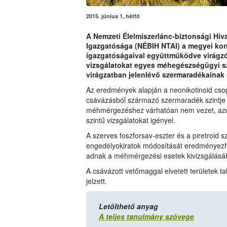
2015. június 1, hétfő
A Nemzeti Élelmiszerlánc-biztonsági Hiva
Igazgatósága (NÉBIH NTAI) a megyei kor
igazgatóságaival együttműködve virágzó 
vizsgálatokat egyes méhegészségügyi s
virágzatban jelenlévő szermaradékainak
Az eredmények alapján a neonikotinoid cso
csávázásból származó szermaradék szintje 
méhmérgezéshez várhatóan nem vezet, azonb
szintű vizsgálatokat igényel.
A szerves foszforsav-eszter és a piretroid 
engedélyokiratok módosítását eredményezhet
adnak a méhmérgezési esetek kivizsgálásá
A csávázott vetőmaggal elvetett területek t
jelzett.
Letölthető anyag
A teljes tanulmány szövege