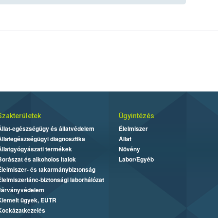
Szakterületek
Ügyintézés
Állat-egészségügy és állatvédelem
Élelmiszer
Állategészségügyi diagnosztika
Állat
Állatgyógyászati termékek
Növény
Borászat és alkoholos italok
Labor/Egyéb
Élelmiszer- és takarmánybiztonság
Élelmiszerlánc-biztonsági laborhálózat
Járványvédelem
Kiemelt ügyek, EUTR
Kockázatkezelés