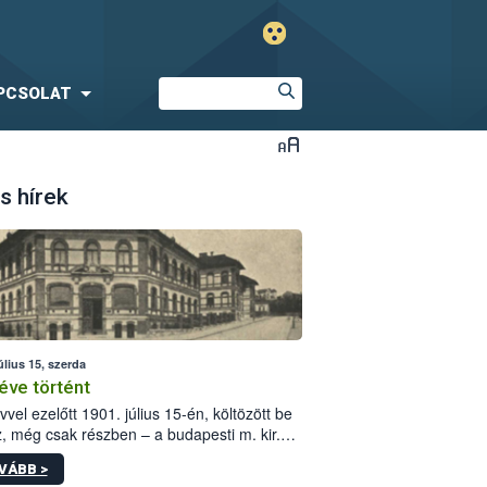
PCSOLAT
s hírek
úlius 15, szerda
éve történt
vvel ezelőtt 1901. július 15-én, költözött be
z, még csak részben – a budapesti m. kir.
i vetőmagvizsgáló állomás a Kis Rókus utca
VÁBB >
ám alatti, Czigler Győző által tervezett új