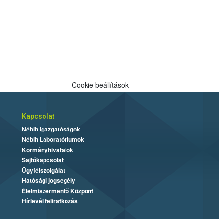
Cookie beállítások
Kapcsolat
Nébih Igazgatóságok
Nébih Laboratóriumok
Kormányhivatalok
Sajtókapcsolat
Ügyfélszolgálat
Hatósági jogsegély
Élelmiszermentő Központ
Hírlevél feliratkozás