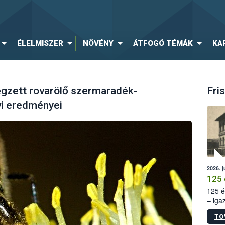
ÉLELMISZER
NÖVÉNY
ÁTFOGÓ TÉMÁK
KA
égzett rovarölő szermaradék-
Fris
évi eredményei
2026. j
125 
125 é
– iga
állam
TO
15. sz