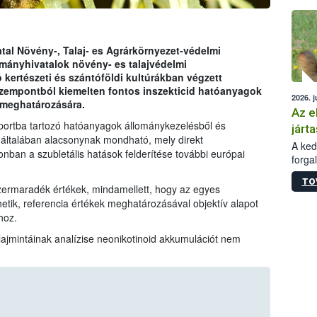
épüle
tal Növény-, Talaj- es Agrárkörnyezet-védelmi
mányhivatalok növény- es talajvédelmi
kertészeti és szántóföldi kultúrákban végzett
zempontból kiemelten fontos inszekticid hatóanyagok
2026. j
 meghatározására.
Az e
portba tartozó hatóanyagok állománykezelésből és
járta
általában alacsonynak mondható, mely direkt
A kedv
an a szubletális hatások felderítése további európai
forga
Korm.
TO
sérül
szermaradék értékek, mindamellett, hogy az egyes
felme
ik, referencia értékek meghatározásával objektív alapot
veszé
hoz.
Ezen 
alajmintáinak analízise neonikotinoid akkumulációt nem
vonni
jártas