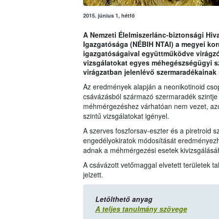
2015. június 1, hétfő
A Nemzeti Élelmiszerlánc-biztonsági Hiva
Igazgatósága (NÉBIH NTAI) a megyei kor
igazgatóságaival együttműködve virágzó 
vizsgálatokat egyes méhegészségügyi s
virágzatban jelenlévő szermaradékainak
Az eredmények alapján a neonikotinoid cso
csávázásból származó szermaradék szintje 
méhmérgezéshez várhatóan nem vezet, azonb
szintű vizsgálatokat igényel.
A szerves foszforsav-eszter és a piretroid 
engedélyokiratok módosítását eredményezhet
adnak a méhmérgezési esetek kivizsgálásá
A csávázott vetőmaggal elvetett területek t
jelzett.
Letölthető anyag
A teljes tanulmány szövege