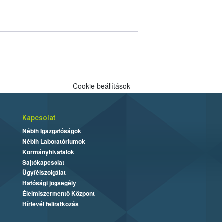
Cookie beállítások
Kapcsolat
Nébih Igazgatóságok
Nébih Laboratóriumok
Kormányhivatalok
Sajtókapcsolat
Ügyfélszolgálat
Hatósági jogsegély
Élelmiszermentő Központ
Hírlevél feliratkozás