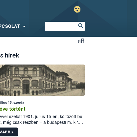
PCSOLAT
s hírek
úlius 15, szerda
éve történt
vvel ezelőtt 1901. július 15-én, költözött be
z, még csak részben – a budapesti m. kir.
i vetőmagvizsgáló állomás a Kis Rókus utca
VÁBB >
ám alatti, Czigler Győző által tervezett új