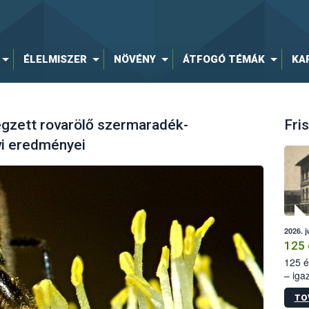
ÉLELMISZER
NÖVÉNY
ÁTFOGÓ TÉMÁK
KA
égzett rovarölő szermaradék-
Fris
évi eredményei
2026. j
125 
125 é
– iga
állam
TO
15. sz