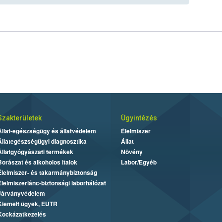
Szakterületek
Ügyintézés
Állat-egészségügy és állatvédelem
Élelmiszer
Állategészségügyi diagnosztika
Állat
Állatgyógyászati termékek
Növény
Borászat és alkoholos italok
Labor/Egyéb
Élelmiszer- és takarmánybiztonság
Élelmiszerlánc-biztonsági laborhálózat
Járványvédelem
Kiemelt ügyek, EUTR
Kockázatkezelés