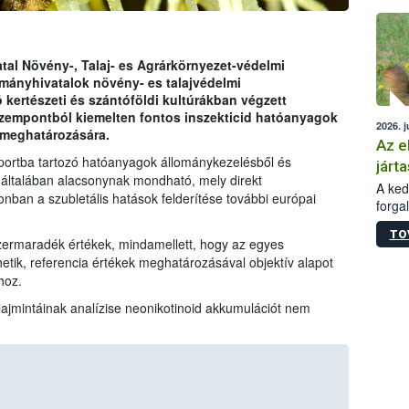
épüle
tal Növény-, Talaj- es Agrárkörnyezet-védelmi
mányhivatalok növény- es talajvédelmi
kertészeti és szántóföldi kultúrákban végzett
zempontból kiemelten fontos inszekticid hatóanyagok
2026. j
 meghatározására.
Az e
portba tartozó hatóanyagok állománykezelésből és
járta
általában alacsonynak mondható, mely direkt
A kedv
an a szubletális hatások felderítése további európai
forga
Korm.
TO
sérül
szermaradék értékek, mindamellett, hogy az egyes
felme
ik, referencia értékek meghatározásával objektív alapot
veszé
hoz.
Ezen 
alajmintáinak analízise neonikotinoid akkumulációt nem
vonni
jártas