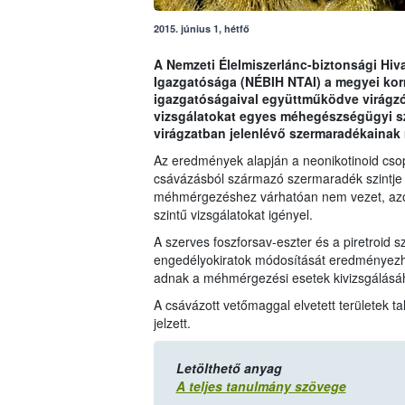
2015. június 1, hétfő
A Nemzeti Élelmiszerlánc-biztonsági Hiva
Igazgatósága (NÉBIH NTAI) a megyei kor
igazgatóságaival együttműködve virágzó 
vizsgálatokat egyes méhegészségügyi s
virágzatban jelenlévő szermaradékainak
Az eredmények alapján a neonikotinoid cso
csávázásból származó szermaradék szintje 
méhmérgezéshez várhatóan nem vezet, azonb
szintű vizsgálatokat igényel.
A szerves foszforsav-eszter és a piretroid 
engedélyokiratok módosítását eredményezhet
adnak a méhmérgezési esetek kivizsgálásá
A csávázott vetőmaggal elvetett területek t
jelzett.
Letölthető anyag
A teljes tanulmány szövege