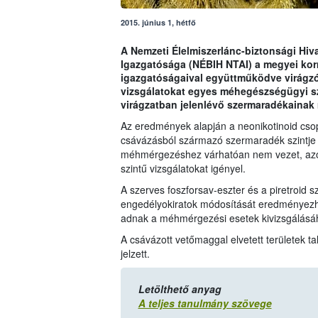
2015. június 1, hétfő
A Nemzeti Élelmiszerlánc-biztonsági Hiva
Igazgatósága (NÉBIH NTAI) a megyei kor
igazgatóságaival együttműködve virágzó 
vizsgálatokat egyes méhegészségügyi s
virágzatban jelenlévő szermaradékainak
Az eredmények alapján a neonikotinoid cso
csávázásból származó szermaradék szintje 
méhmérgezéshez várhatóan nem vezet, azonb
szintű vizsgálatokat igényel.
A szerves foszforsav-eszter és a piretroid 
engedélyokiratok módosítását eredményezhet
adnak a méhmérgezési esetek kivizsgálásá
A csávázott vetőmaggal elvetett területek t
jelzett.
Letölthető anyag
A teljes tanulmány szövege