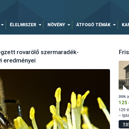
ÉLELMISZER
NÖVÉNY
ÁTFOGÓ TÉMÁK
KA
égzett rovarölő szermaradék-
Fris
évi eredményei
2026. j
125 
125 é
– iga
állam
TO
15. sz