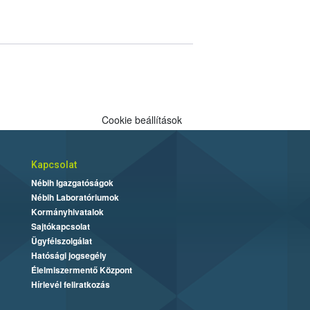
Cookie beállítások
Kapcsolat
Nébih Igazgatóságok
Nébih Laboratóriumok
Kormányhivatalok
Sajtókapcsolat
Ügyfélszolgálat
Hatósági jogsegély
Élelmiszermentő Központ
Hírlevél feliratkozás