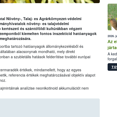
épüle
tal Növény-, Talaj- es Agrárkörnyezet-védelmi
mányhivatalok növény- es talajvédelmi
kertészeti és szántóföldi kultúrákban végzett
zempontból kiemelten fontos inszekticid hatóanyagok
2026. j
 meghatározására.
Az e
portba tartozó hatóanyagok állománykezelésből és
járta
általában alacsonynak mondható, mely direkt
A kedv
an a szubletális hatások felderítése további európai
forga
Korm.
TO
sérül
szermaradék értékek, mindamellett, hogy az egyes
felme
ik, referencia értékek meghatározásával objektív alapot
veszé
hoz.
Ezen 
alajmintáinak analízise neonikotinoid akkumulációt nem
vonni
jártas