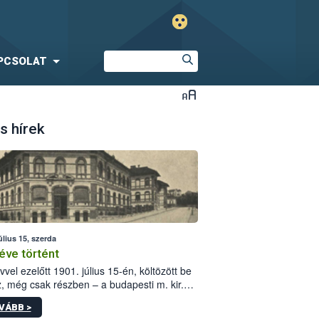
PCSOLAT
s hírek
úlius 15, szerda
éve történt
vvel ezelőtt 1901. július 15-én, költözött be
z, még csak részben – a budapesti m. kir.
i vetőmagvizsgáló állomás a Kis Rókus utca
VÁBB >
ám alatti, Czigler Győző által tervezett új