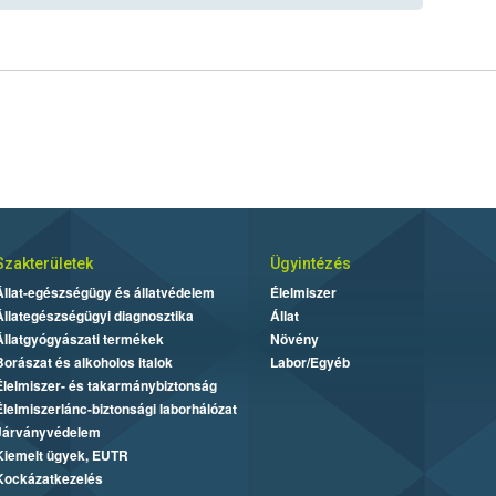
Szakterületek
Ügyintézés
Állat-egészségügy és állatvédelem
Élelmiszer
Állategészségügyi diagnosztika
Állat
Állatgyógyászati termékek
Növény
Borászat és alkoholos italok
Labor/Egyéb
Élelmiszer- és takarmánybiztonság
Élelmiszerlánc-biztonsági laborhálózat
Járványvédelem
Kiemelt ügyek, EUTR
Kockázatkezelés