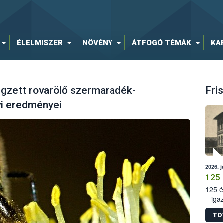
ÉLELMISZER
NÖVÉNY
ÁTFOGÓ TÉMÁK
KA
égzett rovarölő szermaradék-
Fris
évi eredményei
2026. j
125 
125 é
– iga
állam
TO
15. sz