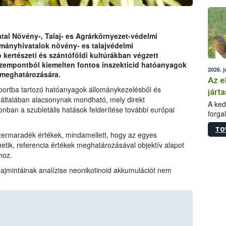
épüle
tal Növény-, Talaj- es Agrárkörnyezet-védelmi
mányhivatalok növény- es talajvédelmi
kertészeti és szántóföldi kultúrákban végzett
zempontból kiemelten fontos inszekticid hatóanyagok
2026. j
 meghatározására.
Az e
portba tartozó hatóanyagok állománykezelésből és
járta
általában alacsonynak mondható, mely direkt
A kedv
an a szubletális hatások felderítése további európai
forga
Korm.
TO
sérül
szermaradék értékek, mindamellett, hogy az egyes
felme
ik, referencia értékek meghatározásával objektív alapot
veszé
hoz.
Ezen 
alajmintáinak analízise neonikotinoid akkumulációt nem
vonni
jártas