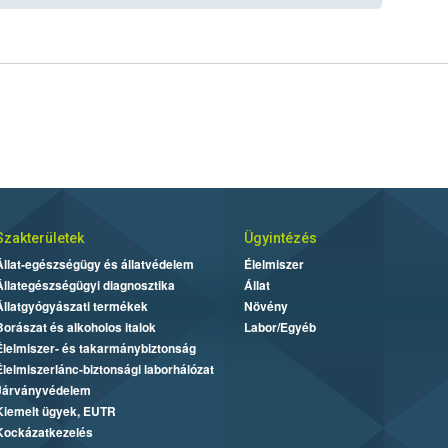
Szakterületek
Ügyintézés
Állat-egészségügy és állatvédelem
Élelmiszer
Állategészségügyi diagnosztika
Állat
Állatgyógyászati termékek
Növény
Borászat és alkoholos italok
Labor/Egyéb
Élelmiszer- és takarmánybiztonság
Élelmiszerlánc-biztonsági laborhálózat
Járványvédelem
Kiemelt ügyek, EUTR
Kockázatkezelés