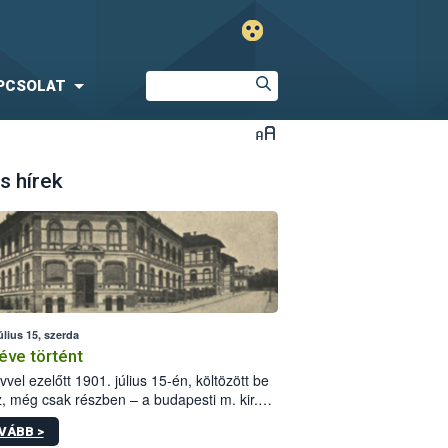
PCSOLAT
s hírek
úlius 15, szerda
éve történt
vvel ezelőtt 1901. július 15-én, költözött be
z, még csak részben – a budapesti m. kir.
i vetőmagvizsgáló állomás a Kis Rókus utca
VÁBB >
ám alatti, Czigler Győző által tervezett új