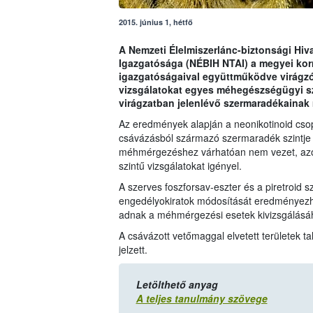
2015. június 1, hétfő
A Nemzeti Élelmiszerlánc-biztonsági Hiva
Igazgatósága (NÉBIH NTAI) a megyei kor
igazgatóságaival együttműködve virágzó 
vizsgálatokat egyes méhegészségügyi s
virágzatban jelenlévő szermaradékainak
Az eredmények alapján a neonikotinoid cso
csávázásból származó szermaradék szintje 
méhmérgezéshez várhatóan nem vezet, azonb
szintű vizsgálatokat igényel.
A szerves foszforsav-eszter és a piretroid 
engedélyokiratok módosítását eredményezhet
adnak a méhmérgezési esetek kivizsgálásá
A csávázott vetőmaggal elvetett területek t
jelzett.
Letölthető anyag
A teljes tanulmány szövege