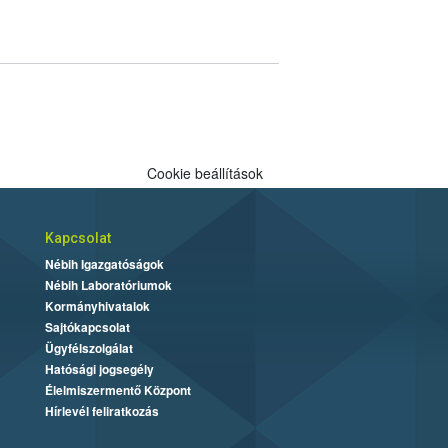
Cookie beállítások
Kapcsolat
Nébih Igazgatóságok
Nébih Laboratóriumok
Kormányhivatalok
Sajtókapcsolat
Ügyfélszolgálat
Hatósági jogsegély
Élelmiszermentő Központ
Hírlevél feliratkozás