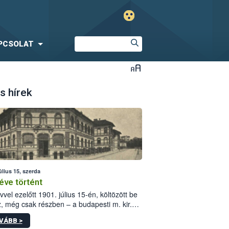
PCSOLAT
s hírek
úlius 15, szerda
éve történt
vvel ezelőtt 1901. július 15-én, költözött be
z, még csak részben – a budapesti m. kir.
i vetőmagvizsgáló állomás a Kis Rókus utca
VÁBB >
ám alatti, Czigler Győző által tervezett új