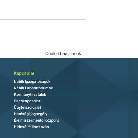
Cookie beállítások
Kapcsolat
Nébih Igazgatóságok
Nébih Laboratóriumok
Kormányhivatalok
Sajtókapcsolat
Ügyfélszolgálat
Hatósági jogsegély
Élelmiszermentő Központ
Hírlevél feliratkozás