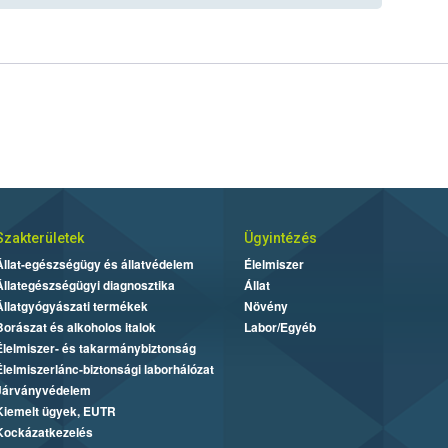
Szakterületek
Ügyintézés
Állat-egészségügy és állatvédelem
Élelmiszer
Állategészségügyi diagnosztika
Állat
Állatgyógyászati termékek
Növény
Borászat és alkoholos italok
Labor/Egyéb
Élelmiszer- és takarmánybiztonság
Élelmiszerlánc-biztonsági laborhálózat
Járványvédelem
Kiemelt ügyek, EUTR
Kockázatkezelés