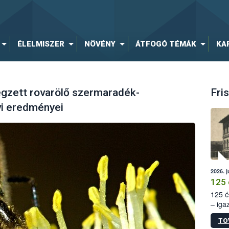
ÉLELMISZER
NÖVÉNY
ÁTFOGÓ TÉMÁK
KA
égzett rovarölő szermaradék-
Fris
évi eredményei
2026. j
125 
125 é
– iga
állam
TO
15. sz