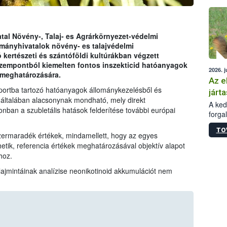
épüle
tal Növény-, Talaj- es Agrárkörnyezet-védelmi
mányhivatalok növény- es talajvédelmi
kertészeti és szántóföldi kultúrákban végzett
zempontból kiemelten fontos inszekticid hatóanyagok
2026. j
 meghatározására.
Az e
portba tartozó hatóanyagok állománykezelésből és
járta
általában alacsonynak mondható, mely direkt
A kedv
an a szubletális hatások felderítése további európai
forga
Korm.
TO
sérül
szermaradék értékek, mindamellett, hogy az egyes
felme
ik, referencia értékek meghatározásával objektív alapot
veszé
hoz.
Ezen 
alajmintáinak analízise neonikotinoid akkumulációt nem
vonni
jártas