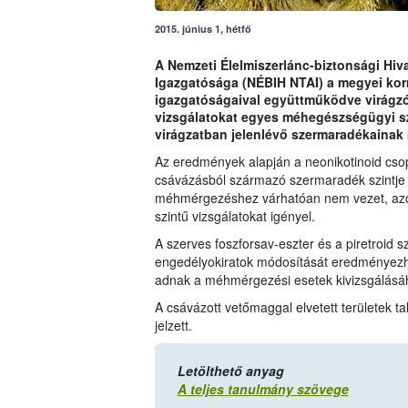
2015. június 1, hétfő
A Nemzeti Élelmiszerlánc-biztonsági Hiva
Igazgatósága (NÉBIH NTAI) a megyei kor
igazgatóságaival együttműködve virágzó 
vizsgálatokat egyes méhegészségügyi s
virágzatban jelenlévő szermaradékainak
Az eredmények alapján a neonikotinoid cso
csávázásból származó szermaradék szintje 
méhmérgezéshez várhatóan nem vezet, azonb
szintű vizsgálatokat igényel.
A szerves foszforsav-eszter és a piretroid 
engedélyokiratok módosítását eredményezhet
adnak a méhmérgezési esetek kivizsgálásá
A csávázott vetőmaggal elvetett területek t
jelzett.
Letölthető anyag
A teljes tanulmány szövege