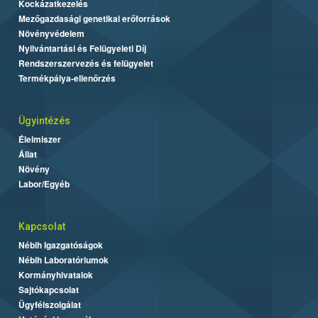
Kockázatkezelés
Mezőgazdasági genetikai erőforrások
Növényvédelem
Nyilvántartási és Felügyeleti Díj
Rendszerszervezés és felügyelet
Termékpálya-ellenőrzés
Ügyintézés
Élelmiszer
Állat
Növény
Labor/Egyéb
Kapcsolat
Nébih Igazgatóságok
Nébih Laboratóriumok
Kormányhivatalok
Sajtókapcsolat
Ügyfélszolgálat