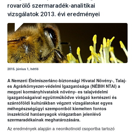
rovarölő szermaradék-analitikai
vizsgálatok 2013. évi eredményei
2015. június 1, hétfő
A Nemzeti Élelmiszerlánc-biztonsági Hivatal Növény-, Talaj-
es Agrárkörnyezet-védelmi Igazgatósága (NÉBIH NTAI) a
megyei kormányhivatalok növény- es talajvédelmi
igazgatóságaival együttműködve virágzó kertészeti és
szántóföldi kultúrákban végzett vizsgálatokat egyes
méhegészségügyi szempontból kiemelten fontos
inszekticid hatóanyagok virágzatban jelenlévő
szermaradékainak meghatározására.
Az eredmények alapján a neonikotinoid csoportba tartozó