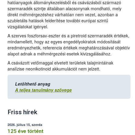
hatóanyagok állománykezelésből és csávázásból származó
szermaradék szintje általában alacsonynak mondható, mely
direkt méhmérgezéshez várhatóan nem vezet, azonban a
szubletális hatások felderítése további európai szintű
vizsgálatokat igényel.
A szerves foszforsav-eszter és a piretroid szermaradék értékek,
mindamellett, hogy az egyes engedélyokiratok módosítását
eredményezhetik, referencia értékek meghatározásával objektív
alapot adnak a méhmérgezési esetek kivizsgálásához.
A csávázott vetőmaggal elvetett területek talajmintáinak
analízise neonikotinoid akkumulációt nem jelzett.
Letölthető anyag
A teljes tanulmány szövege
Friss hírek
2026. július 15, szerda
125 éve történt