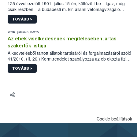
125 évvel ezelőtt 1901. július 15-én, költözött be – igaz, még
csak részben – a budapesti m. kir. állami vetőmagvizsgáló
állomás a Kis Rókus utca 15. szám alatti, Czigler Győző által
TOVÁBB >
tervezett új épületébe.
2026. július 6, hétfő
Az ebek viselkedésének megítélésében jártas
szakértők listája
A kedvtelésből tartott állatok tartásáról és forgalmazásáról szóló
41/2010. (II. 26.) Korm.rendelet szabályozza az eb okozta fizikai
sérülés, illetve ennek veszélye keletkezésekor felmerülő
TOVÁBB >
hatósági feladatokat, valamint a veszélyes eb tartását és annak
engedélyezését. Ezen eljárások során szükség esetén be kell
vonni az ebek viselkedésének megítélésében jártas szakértőt.
Cookie beállítások