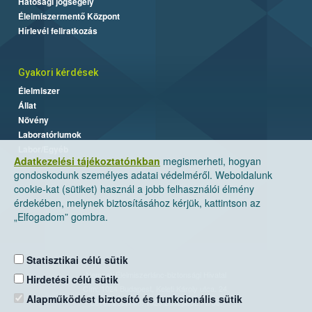
Hatósági jogsegély
Élelmiszermentő Központ
Hírlevél feliratkozás
Gyakori kérdések
Élelmiszer
Állat
Növény
Laboratóriumok
Labor/Egyéb
Adatkezelési tájékoztatónkban
megismerheti, hogyan
gondoskodunk személyes adatai védelméről. Weboldalunk
cookie-kat (sütiket) használ a jobb felhasználói élmény
érdekében, melynek biztosításához kérjük, kattintson az
„Elfogadom” gombra.
Statisztikai célú sütik
Nemzeti Élelmiszerlánc-biztonsági Hivatal
Hirdetési célú sütik
Cím: 1024 Budapest, Keleti Károly utca. 24.
Alapműködést biztosító és funkcionális sütik
Levelezési cím: 1525 Budapest. Pf. 30.