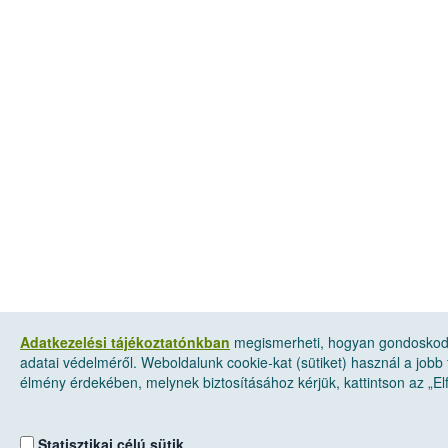
Adatkezelési tájékoztatónkban
megismerheti, hogyan gondosko
adatai védelméről. Weboldalunk cookie-kat (sütiket) használ a jobb 
élmény érdekében, melynek biztosításához kérjük, kattintson az „
Statisztikai célú sütik