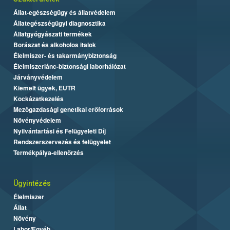
Állat-egészségügy és állatvédelem
Állategészségügyi diagnosztika
Állatgyógyászati termékek
Borászat és alkoholos italok
Élelmiszer- és takarmánybiztonság
Élelmiszerlánc-biztonsági laborhálózat
Járványvédelem
Kiemelt ügyek, EUTR
Kockázatkezelés
Mezőgazdasági genetikai erőforrások
Növényvédelem
Nyilvántartási és Felügyeleti Díj
Rendszerszervezés és felügyelet
Termékpálya-ellenőrzés
Ügyintézés
Élelmiszer
Állat
Növény
Labor/Egyéb