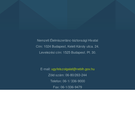
Nemzeti Élelmiszerlánc-biztonsági Hivatal
Cím: 1024 Budapest, Keleti Károly utca. 24.
Levelezési cím: 1525 Budapest. Pf. 30.
E-mail:
ugyfelszolgalat@nebih.gov.hu
Zöld szám: 06-80/263-244
Telefon: 06-1/ 336-9000
Fax: 06-1/336-9479