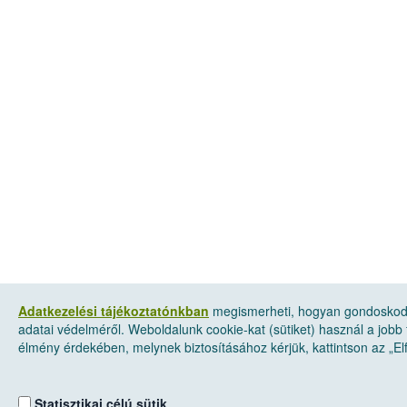
Adatkezelési tájékoztatónkban
megismerheti, hogyan gondosko
adatai védelméről. Weboldalunk cookie-kat (sütiket) használ a jobb 
élmény érdekében, melynek biztosításához kérjük, kattintson az „
Statisztikai célú sütik