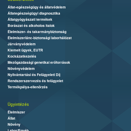
Állat-egészségügy és állatvédelem
Állategészségügyi diagnosztika
Állatgyógyászati termékek
Borászat és alkoholos italok
Élelmiszer- és takarmánybiztonság
Élelmiszerlánc-biztonsági laborhálózat
Járványvédelem
Kiemelt ügyek, EUTR
Kockázatkezelés
Mezőgazdasági genetikai erőforrások
Növényvédelem
Nyilvántartási és Felügyeleti Díj
Rendszerszervezés és felügyelet
Termékpálya-ellenőrzés
Ügyintézés
Élelmiszer
Állat
Növény
Labor/Egyéb