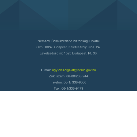
Nemzeti Élelmiszerlánc-biztonsági Hivatal
Cím: 1024 Budapest, Keleti Károly utca. 24.
Levelezési cím: 1525 Budapest. Pf. 30.
E-mail:
ugyfelszolgalat@nebih.gov.hu
Zöld szám: 06-80/263-244
Telefon: 06-1/ 336-9000
Fax: 06-1/336-9479