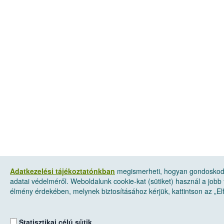
Adatkezelési tájékoztatónkban
megismerheti, hogyan gondosko
adatai védelméről. Weboldalunk cookie-kat (sütiket) használ a jobb 
élmény érdekében, melynek biztosításához kérjük, kattintson az „
Statisztikai célú sütik