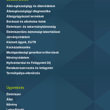
Állat-egészségügy és állatvédelem
Állategészségügyi diagnosztika
Állatgyógyászati termékek
Borászat és alkoholos italok
Élelmiszer- és takarmánybiztonság
Élelmiszerlánc-biztonsági laborhálózat
Járványvédelem
Kiemelt ügyek, EUTR
Kockázatkezelés
Mezőgazdasági genetikai erőforrások
Növényvédelem
Nyilvántartási és Felügyeleti Díj
Rendszerszervezés és felügyelet
Termékpálya-ellenőrzés
Ügyintézés
Élelmiszer
Állat
Növény
Labor/Egyéb