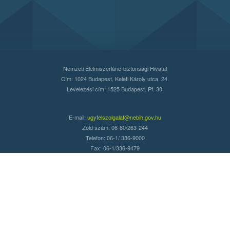
Nemzeti Élelmiszerlánc-biztonsági Hivatal
Cím: 1024 Budapest, Keleti Károly utca. 24.
Levelezési cím: 1525 Budapest. Pf. 30.
E-mail:
ugyfelszolgalat@nebih.gov.hu
Zöld szám: 06-80/263-244
Telefon: 06-1/ 336-9000
Fax: 06-1/336-9479