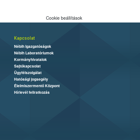
Cookie beállítások
Kapcsolat
Nébih Igazgatóságok
Nébih Laboratóriumok
Kormányhivatalok
Sajtókapcsolat
Ügyfélszolgálat
Hatósági jogsegély
Élelmiszermentő Központ
Hírlevél feliratkozás