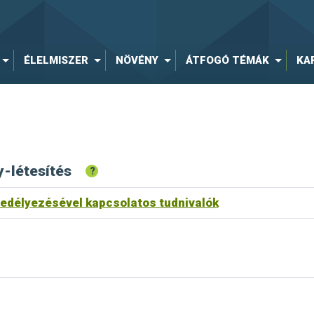
ÉLELMISZER
NÖVÉNY
ÁTFOGÓ TÉMÁK
KA
y-létesítés
?
edélyezésével kapcsolatos tudnivalók