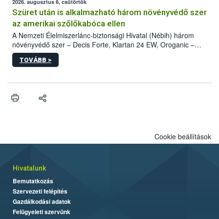
az intenzív felderítést, emellett az intézkedéseket a szlovák
2026. augusztus 6, csütörtök
hatósággal is összehangolják a terjedés megállítása érdekében.
Szüret után is alkalmazható három növényvédő szer
az amerikai szőlőkabóca ellen
A Nemzeti Élelmiszerlánc-biztonsági Hivatal (Nébih) három
növényvédő szer – Decis Forte, Klartan 24 EW, Oroganic –
engedélyokiratát módosította, így azok a szüretet követően,
TOVÁBB >
egészen a vesszőérettség (BBCH 91) stádiumáig
felhasználhatóak a szőlőben. A kiterjesztések célja, hogy a korai
érésű szőlőkben is legyen lehetőség a károsító elleni további
védekezésre. Az Oroganic készítmény kis kiszerelésben kiskerti
felhasználók számára is elérhető és ökológiai termesztésben is
engedélyezett.
Cookie beállítások
Hivatalunk
Bemutatkozás
Szervezeti felépítés
Gazdálkodási adatok
Felügyeleti szervünk