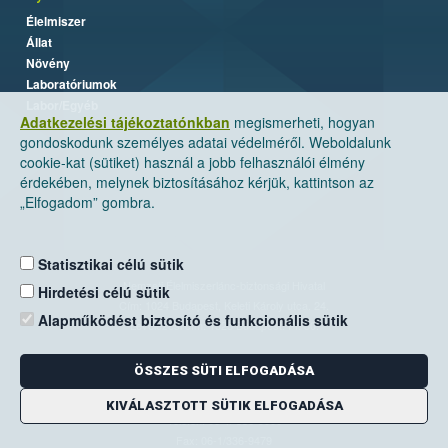
Élelmiszer
Állat
Növény
Laboratóriumok
Labor/Egyéb
Adatkezelési tájékoztatónkban
megismerheti, hogyan
gondoskodunk személyes adatai védelméről. Weboldalunk
cookie-kat (sütiket) használ a jobb felhasználói élmény
érdekében, melynek biztosításához kérjük, kattintson az
„Elfogadom” gombra.
Statisztikai célú sütik
Nemzeti Élelmiszerlánc-biztonsági Hivatal
Hirdetési célú sütik
Cím: 1024 Budapest, Keleti Károly utca. 24.
Alapműködést biztosító és funkcionális sütik
Levelezési cím: 1525 Budapest. Pf. 30.
ÖSSZES SÜTI ELFOGADÁSA
E-mail:
ugyfelszolgalat@nebih.gov.hu
Zöld szám: 06-80/263-244
KIVÁLASZTOTT SÜTIK ELFOGADÁSA
Telefon: 06-1/ 336-9000
Fax: 06-1/336-9479