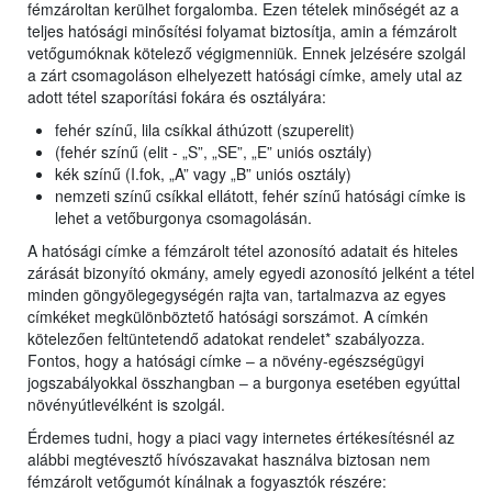
fémzároltan kerülhet forgalomba. Ezen tételek minőségét az a
teljes hatósági minősítési folyamat biztosítja, amin a fémzárolt
vetőgumóknak kötelező végigmenniük. Ennek jelzésére szolgál
a zárt csomagoláson elhelyezett hatósági címke, amely utal az
adott tétel szaporítási fokára és osztályára:
fehér színű, lila csíkkal áthúzott (szuperelit)
(fehér színű (elit - „S”, „SE”, „E” uniós osztály)
kék színű (I.fok, „A” vagy „B” uniós osztály)
nemzeti színű csíkkal ellátott, fehér színű hatósági címke is
lehet a vetőburgonya csomagolásán.
A hatósági címke a fémzárolt tétel azonosító adatait és hiteles
zárását bizonyító okmány, amely egyedi azonosító jelként a tétel
minden göngyölegegységén rajta van, tartalmazva az egyes
címkéket megkülönböztető hatósági sorszámot. A címkén
kötelezően feltüntetendő adatokat rendelet* szabályozza.
Fontos, hogy a hatósági címke ‒ a növény-egészségügyi
jogszabályokkal összhangban ‒ a burgonya esetében egyúttal
növényútlevélként is szolgál.
Érdemes tudni, hogy a piaci vagy internetes értékesítésnél az
alábbi megtévesztő hívószavakat használva biztosan nem
fémzárolt vetőgumót kínálnak a fogyasztók részére: