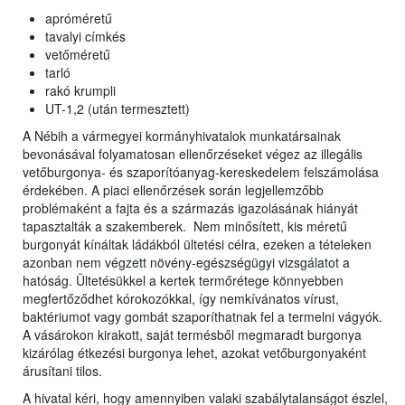
apróméretű
tavalyi címkés
vetőméretű
tarló
rakó krumpli
UT-1,2 (után termesztett)
A Nébih a vármegyei kormányhivatalok munkatársainak
bevonásával folyamatosan ellenőrzéseket végez az illegális
vetőburgonya- és szaporítóanyag-kereskedelem felszámolása
érdekében. A piaci ellenőrzések során legjellemzőbb
problémaként a fajta és a származás igazolásának hiányát
tapasztalták a szakemberek. Nem minősített, kis méretű
burgonyát kínáltak ládákból ültetési célra, ezeken a tételeken
azonban nem végzett növény-egészségügyi vizsgálatot a
hatóság. Ültetésükkel a kertek termőrétege könnyebben
megfertőződhet kórokozókkal, így nemkívánatos vírust,
baktériumot vagy gombát szaporíthatnak fel a termelni vágyók.
A vásárokon kirakott, saját termésből megmaradt burgonya
kizárólag étkezési burgonya lehet, azokat vetőburgonyaként
árusítani tilos.
A hivatal kéri, hogy amennyiben valaki szabálytalanságot észlel,