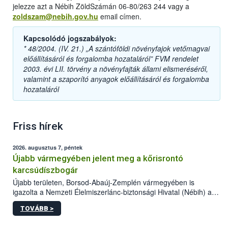
jelezze azt a Nébih ZöldSzámán 06-80/263 244 vagy a
zoldszam@nebih.gov.hu
email címen.
Kapcsolódó jogszabályok:
* 48/2004. (IV. 21.) „A szántóföldi növényfajok vetőmagvai
előállításáról és forgalomba hozataláról” FVM rendelet
2003. évi LII. törvény a növényfajták állami elismeréséről,
valamint a szaporító anyagok előállításáról és forgalomba
hozataláról
Friss hírek
2026. augusztus 7, péntek
Újabb vármegyében jelent meg a kőrisrontó
karcsúdíszbogár
Újabb területen, Borsod-Abaúj-Zemplén vármegyében is
igazolta a Nemzeti Élelmiszerlánc-biztonsági Hivatal (Nébih) a
kőrisrontó karcsúdíszbogár (Agrilus planipennis) jelenlétét. A
TOVÁBB >
kártevőt nem csak színcsapdában találták meg, de már fertőzött
fában is azonosították. A növényvédelmi szakemberek folytatják