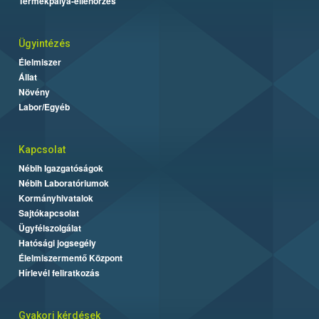
Termékpálya-ellenőrzés
Ügyintézés
Élelmiszer
Állat
Növény
Labor/Egyéb
Kapcsolat
Nébih Igazgatóságok
Nébih Laboratóriumok
Kormányhivatalok
Sajtókapcsolat
Ügyfélszolgálat
Hatósági jogsegély
Élelmiszermentő Központ
Hírlevél feliratkozás
Gyakori kérdések