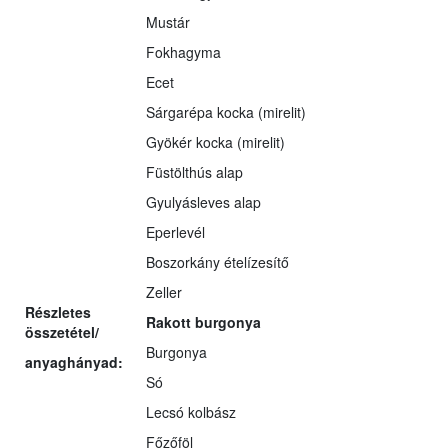
Mustár
Fokhagyma
Ecet
Sárgarépa kocka (mirelit)
Gyökér kocka (mirelit)
Füstölthús alap
Gyulyásleves alap
Eperlevél
Boszorkány ételízesítő
Zeller
Részletes
Rakott burgonya
összetétel/
Burgonya
anyaghányad:
Só
Lecsó kolbász
Főzőföl