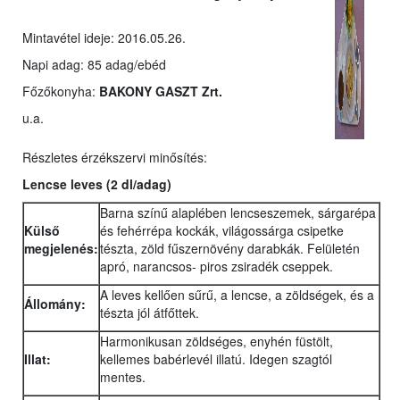
Mintavétel ideje: 2016.05.26.
Napi adag: 85 adag/ebéd
Főzőkonyha:
BAKONY GASZT Zrt.
u.a.
Részletes érzékszervi minősítés:
Lencse leves
(2 dl/adag)
Barna színű alaplében lencseszemek, sárgarépa
Külső
és fehérrépa kockák, világossárga csipetke
megjelenés:
tészta, zöld fűszernövény darabkák. Felületén
apró, narancsos- piros zsiradék cseppek.
A leves kellően sűrű, a lencse, a zöldségek, és a
Állomány:
tészta jól átfőttek.
Harmonikusan zöldséges, enyhén füstölt,
Illat:
kellemes babérlevél illatú. Idegen szagtól
mentes.