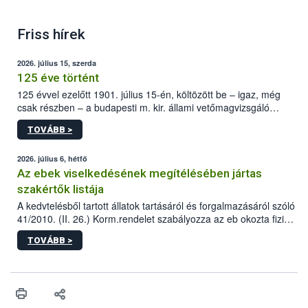
Friss hírek
2026. július 15, szerda
125 éve történt
125 évvel ezelőtt 1901. július 15-én, költözött be – igaz, még
csak részben – a budapesti m. kir. állami vetőmagvizsgáló
állomás a Kis Rókus utca 15. szám alatti, Czigler Győző által
TOVÁBB >
tervezett új épületébe.
2026. július 6, hétfő
Az ebek viselkedésének megítélésében jártas
szakértők listája
A kedvtelésből tartott állatok tartásáról és forgalmazásáról szóló
41/2010. (II. 26.) Korm.rendelet szabályozza az eb okozta fizikai
sérülés, illetve ennek veszélye keletkezésekor felmerülő
TOVÁBB >
hatósági feladatokat, valamint a veszélyes eb tartását és annak
engedélyezését. Ezen eljárások során szükség esetén be kell
vonni az ebek viselkedésének megítélésében jártas szakértőt.