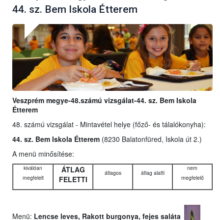
44. sz. Bem Iskola Étterem
Veszprém megye-48.számú vizsgálat-44. sz. Bem Iskola
Étterem
48. számú vizsgálat - Mintavétel helye (főző- és tálalókonyha):
44. sz. Bem Iskola Étterem
(8230 Balatonfüred, Iskola út 2.)
A menü minősítése:
kiválóan
nem
ÁTLAG
átlagos
átlag alatti
megfelelt
megfelelő
FELETTI
Menü:
Lencse leves, Rakott burgonya, fejes saláta