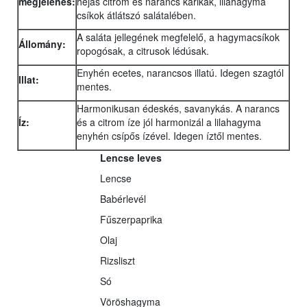
megjelenés:
héjas citrom és narancs karikák, lilahagyma
csíkok átlátszó salátalében.
A saláta jellegének megfelelő, a hagymacsíkok
Állomány:
ropogósak, a citrusok lédúsak.
Enyhén ecetes, narancsos illatú. Idegen szagtól
Illat:
mentes.
Harmonikusan édeskés, savanykás. A narancs
Íz:
és a citrom íze jól harmonizál a lilahagyma
enyhén csípős ízével. Idegen íztől mentes.
Lencse leves
Lencse
Babérlevél
Fűszerpaprika
Olaj
Rizsliszt
Só
Vöröshagyma