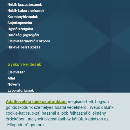
Nébih Igazgatóságok
Nébih Laboratóriumok
Kormányhivatalok
Sajtókapcsolat
Ügyfélszolgálat
Hatósági jogsegély
Élelmiszermentő Központ
Hírlevél feliratkozás
Gyakori kérdések
Élelmiszer
Állat
Növény
Laboratóriumok
Labor/Egyéb
Adatkezelési tájékoztatónkban
megismerheti, hogyan
gondoskodunk személyes adatai védelméről. Weboldalunk
cookie-kat (sütiket) használ a jobb felhasználói élmény
érdekében, melynek biztosításához kérjük, kattintson az
„Elfogadom” gombra.