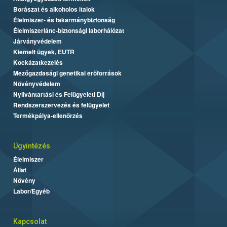
Borászat és alkoholos italok
Élelmiszer- és takarmánybiztonság
Élelmiszerlánc-biztonsági laborhálózat
Járványvédelem
Kiemelt ügyek, EUTR
Kockázatkezelés
Mezőgazdasági genetikai erőforrások
Növényvédelem
Nyilvántartási és Felügyeleti Díj
Rendszerszervezés és felügyelet
Termékpálya-ellenőrzés
Ügyintézés
Élelmiszer
Állat
Növény
Labor/Egyéb
Kapcsolat