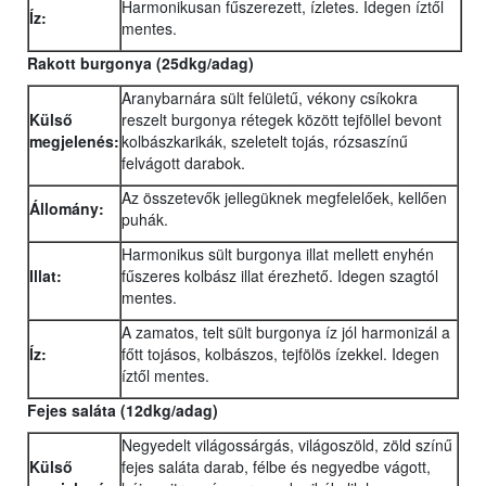
Harmonikusan fűszerezett, ízletes. Idegen íztől
Íz:
mentes.
Rakott burgonya (25dkg/adag)
Aranybarnára sült felületű, vékony csíkokra
Külső
reszelt burgonya rétegek között tejföllel bevont
megjelenés:
kolbászkarikák, szeletelt tojás, rózsaszínű
felvágott darabok.
Az összetevők jellegüknek megfelelőek, kellően
Állomány:
puhák.
Harmonikus sült burgonya illat mellett enyhén
Illat:
fűszeres kolbász illat érezhető. Idegen szagtól
mentes.
A zamatos, telt sült burgonya íz jól harmonizál a
Íz:
főtt tojásos, kolbászos, tejfölös ízekkel. Idegen
íztől mentes.
Fejes saláta (12dkg/adag)
Negyedelt világossárgás, világoszöld, zöld színű
Külső
fejes saláta darab, félbe és negyedbe vágott,