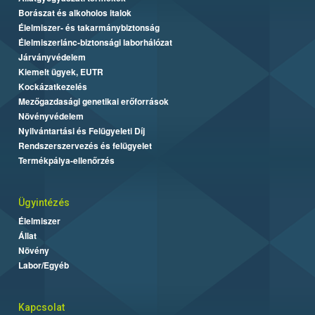
Borászat és alkoholos italok
Élelmiszer- és takarmánybiztonság
Élelmiszerlánc-biztonsági laborhálózat
Járványvédelem
Kiemelt ügyek, EUTR
Kockázatkezelés
Mezőgazdasági genetikai erőforrások
Növényvédelem
Nyilvántartási és Felügyeleti Díj
Rendszerszervezés és felügyelet
Termékpálya-ellenőrzés
Ügyintézés
Élelmiszer
Állat
Növény
Labor/Egyéb
Kapcsolat