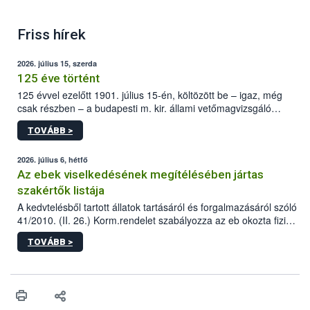
Friss hírek
2026. július 15, szerda
125 éve történt
125 évvel ezelőtt 1901. július 15-én, költözött be – igaz, még
csak részben – a budapesti m. kir. állami vetőmagvizsgáló
állomás a Kis Rókus utca 15. szám alatti, Czigler Győző által
TOVÁBB >
tervezett új épületébe.
2026. július 6, hétfő
Az ebek viselkedésének megítélésében jártas
szakértők listája
A kedvtelésből tartott állatok tartásáról és forgalmazásáról szóló
41/2010. (II. 26.) Korm.rendelet szabályozza az eb okozta fizikai
sérülés, illetve ennek veszélye keletkezésekor felmerülő
TOVÁBB >
hatósági feladatokat, valamint a veszélyes eb tartását és annak
engedélyezését. Ezen eljárások során szükség esetén be kell
vonni az ebek viselkedésének megítélésében jártas szakértőt.