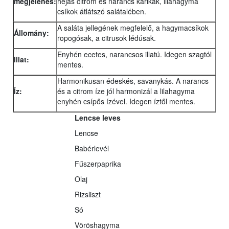
megjelenés:
héjas citrom és narancs karikák, lilahagyma
csíkok átlátszó salátalében.
A saláta jellegének megfelelő, a hagymacsíkok
Állomány:
ropogósak, a citrusok lédúsak.
Enyhén ecetes, narancsos illatú. Idegen szagtól
Illat:
mentes.
Harmonikusan édeskés, savanykás. A narancs
Íz:
és a citrom íze jól harmonizál a lilahagyma
enyhén csípős ízével. Idegen íztől mentes.
Lencse leves
Lencse
Babérlevél
Fűszerpaprika
Olaj
Rizsliszt
Só
Vöröshagyma