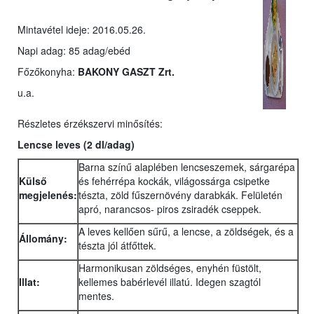
Mintavétel ideje: 2016.05.26.
Napi adag: 85 adag/ebéd
Főzőkonyha:
BAKONY GASZT Zrt.
u.a.
Részletes érzékszervi minősítés:
Lencse leves
(2 dl/adag)
Barna színű alaplében lencseszemek, sárgarépa
Külső
és fehérrépa kockák, világossárga csipetke
megjelenés:
tészta, zöld fűszernövény darabkák. Felületén
apró, narancsos- piros zsiradék cseppek.
A leves kellően sűrű, a lencse, a zöldségek, és a
Állomány:
tészta jól átfőttek.
Harmonikusan zöldséges, enyhén füstölt,
Illat:
kellemes babérlevél illatú. Idegen szagtól
mentes.