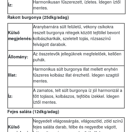
Harmonikusan fűszerezett, ízletes. Idegen íztől
Íz:
mentes.
Rakott burgonya (25dkg/adag)
Aranybarnára sült felületű, vékony csíkokra
Külső
reszelt burgonya rétegek között tejföllel bevont
megjelenés:
kolbászkarikák, szeletelt tojás, rózsaszínű
felvágott darabok.
Az összetevők jellegüknek megfelelőek, kellően
Állomány:
puhák.
Harmonikus sült burgonya illat mellett enyhén
Illat:
fűszeres kolbász illat érezhető. Idegen szagtól
mentes.
A zamatos, telt sült burgonya íz jól harmonizál a
Íz:
főtt tojásos, kolbászos, tejfölös ízekkel. Idegen
íztől mentes.
Fejes saláta (12dkg/adag)
Negyedelt világossárgás, világoszöld, zöld színű
Külső
fejes saláta darab, félbe és negyedbe vágott,