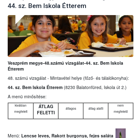
44. sz. Bem Iskola Étterem
Veszprém megye-48.számú vizsgálat-44. sz. Bem Iskola
Étterem
48. számú vizsgálat - Mintavétel helye (főző- és tálalókonyha):
44. sz. Bem Iskola Étterem
(8230 Balatonfüred, Iskola út 2.)
A menü minősítése:
kiválóan
nem
ÁTLAG
átlagos
átlag alatti
megfelelt
megfelelő
FELETTI
Menü:
Lencse leves, Rakott burgonya, fejes saláta