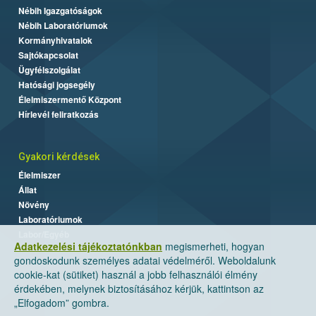
Nébih Igazgatóságok
Nébih Laboratóriumok
Kormányhivatalok
Sajtókapcsolat
Ügyfélszolgálat
Hatósági jogsegély
Élelmiszermentő Központ
Hírlevél feliratkozás
Gyakori kérdések
Élelmiszer
Állat
Növény
Laboratóriumok
Labor/Egyéb
Adatkezelési tájékoztatónkban
megismerheti, hogyan
gondoskodunk személyes adatai védelméről. Weboldalunk
cookie-kat (sütiket) használ a jobb felhasználói élmény
érdekében, melynek biztosításához kérjük, kattintson az
„Elfogadom” gombra.